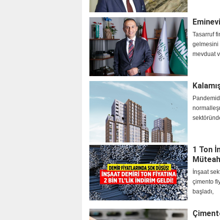
Eminevi
Tasarruf f
gelmesini
mevduat v
Kalamış
Pandemide
normalleşm
sektöründ
1 Ton İ
Müteahh
İnşaat sek
çimento fi
başladı,
Çimento