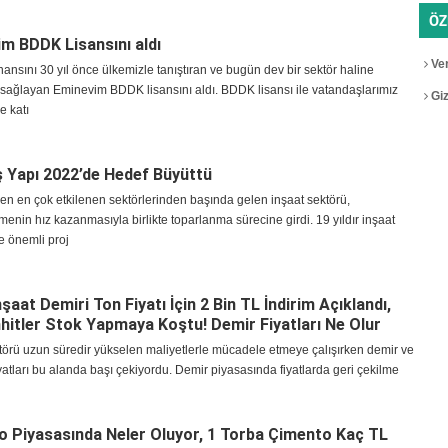
ÖZ
m BDDK Lisansını aldı
Ver
inansını 30 yıl önce ülkemizle tanıştıran ve bugün dev bir sektör haline
 sağlayan Eminevim BDDK lisansını aldı. BDDK lisansı ile vatandaşlarımız
Gizl
e katı
 Yapı 2022’de Hedef Büyüttü
n en çok etkilenen sektörlerinden başında gelen inşaat sektörü,
enin hız kazanmasıyla birlikte toparlanma sürecine girdi. 19 yıldır inşaat
e önemli proj
nşaat Demiri Ton Fiyatı İçin 2 Bin TL İndirim Açıklandı,
itler Stok Yapmaya Koştu! Demir Fiyatları Ne Olur
törü uzun süredir yükselen maliyetlerle mücadele etmeye çalışırken demir ve
yatları bu alanda başı çekiyordu. Demir piyasasında fiyatlarda geri çekilme
 Piyasasında Neler Oluyor, 1 Torba Çimento Kaç TL