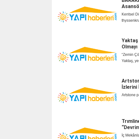
BARAKA
Asansör
Kentsel D
thyssenkru
Yaktaş 
Olmayı 
“Zemin Çö
Yaktaş, ye
Artston
İzlerin
Artstone p
Trımlin
“Devri
İç Mekânla