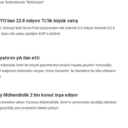
ar Sistemleriyle “Bölünüyor”
YO’dan 22.8 milyon TL’lik büyük satış
 Güneşli’deki Nurol Park projesinden tek seferde 6.5 milyon dolarlık (22.8
toplu ofis satışı yaptığını KAP’a bildirdi.
yatırım yılı ilan etti
tecrübesiyle İzmir’de birçok gayrimenkul projesi hayata geçiren Yunusoğlu
0 bağımsız bölümden oluşan ‘Arma Gaziemir’ ile Narlıdere’de lüks villaların
u
 Mühendislik 2 bin konut inşa ediyor
 temelleri atılan Yücesoy Mühendislik, İzmir’in çevresinde yarattığı istihdam
geçirdiği yeni projelerle dikkat çekiyor.