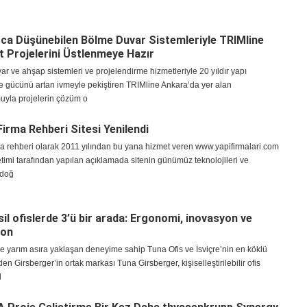
zca Düşünebilen Bölme Duvar Sistemleriyle TRIMline
 Projelerini Üstlenmeye Hazır
r ve ahşap sistemleri ve projelendirme hizmetleriyle 20 yıldır yapı
e gücünü artan ivmeyle pekiştiren TRIMline Ankara’da yer alan
yla projelerin çözüm o
Firma Rehberi Sitesi Yenilendi
rma rehberi olarak 2011 yılından bu yana hizmet veren www.yapifirmalari.com
etimi tarafından yapılan açıklamada sitenin günümüz teknolojileri ve
 doğ
sil ofislerde 3’ü bir arada: Ergonomi, inovasyon ve
yon
 yarım asıra yaklaşan deneyime sahip Tuna Ofis ve İsviçre’nin en köklü
den Girsberger’in ortak markası Tuna Girsberger, kişiselleştirilebilir ofis
l