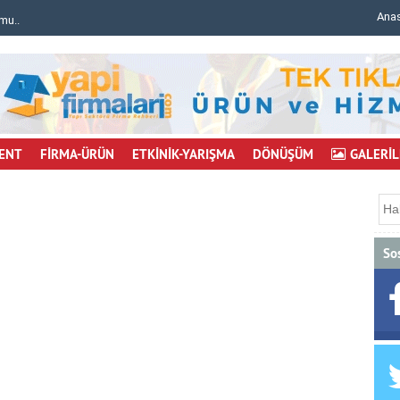
Ana
: 6 işçi yaralı..
Erden Timur: İnşaat maliyetleri artmaya deva
ENT
FİRMA-ÜRÜN
ETKİNİK-YARIŞMA
DÖNÜŞÜM
GALERİL
So