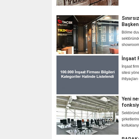
Sınırsı
Başkent
Bölme duva
sektöründ
showroomu
İnşaat 
​İnşaat fi
sitesi yön
ihtiyaçları
Yeni ne
fonksi
Sektöründe
şirketlerin
koltuklarıy