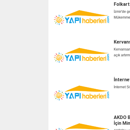
Folkart
İzmir'de ge
Mükemmell
Kervans
Kervansara
açık artır
İnterne
İnternet S
AKDO Bi
İçin Mi