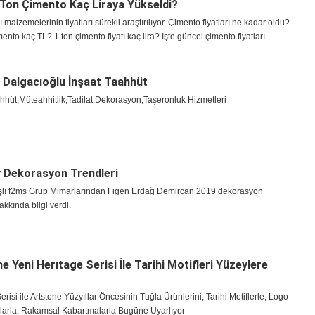
 Ton Çimento Kaç Liraya Yükseldi?
 malzemelerinin fiyatları sürekli araştırılıyor. Çimento fiyatları ne kadar oldu?
ento kaç TL? 1 ton çimento fiyatı kaç lira? İşte güncel çimento fiyatları...
 Dalgacıoğlu İnşaat Taahhüt
hhüt,Müteahhitlik,Tadilat,Dekorasyon,Taşeronluk Hizmetleri
 Dekorasyon Trendleri
ışlı f2ms Grup Mimarlarından Figen Erdağ Demircan 2019 dekorasyon
akkında bilgi verdi.
e Yeni Herıtage Serisi İle Tarihi Motifleri Yüzeylere
erisi ile Artstone Yüzyıllar Öncesinin Tuğla Ürünlerini, Tarihi Motiflerle, Logo
arla, Rakamsal Kabartmalarla Bugüne Uyarlıyor