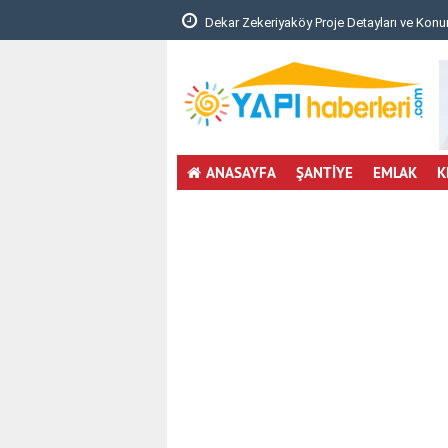
riyaköy Proje Detayları ve Konumu..
Bursa'da inşaat iskelesi çöktü
ANASAYFA
ŞANTİYE
EMLAK
K