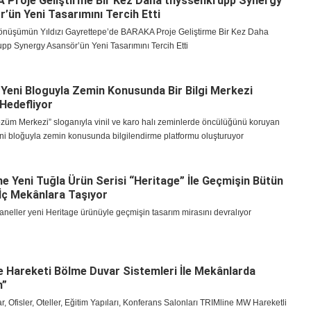
 Proje Geliştirme Bir Kez Daha thyssenkrupp Synergy
’ün Yeni Tasarımını Tercih Etti
önüşümün Yıldızı Gayrettepe’de BARAKA Proje Geliştirme Bir Kez Daha
pp Synergy Asansör’ün Yeni Tasarımını Tercih Etti
Yeni Bloguyla Zemin Konusunda Bir Bilgi Merkezi
Hedefliyor
züm Merkezi” sloganıyla vinil ve karo halı zeminlerde öncülüğünü koruyan
ni bloğuyla zemin konusunda bilgilendirme platformu oluşturuyor
e Yeni Tuğla Ürün Serisi “Heritage” İle Geçmişin Bütün
i İç Mekânlara Taşıyor
aneller yeni Heritage ürünüyle geçmişin tasarım mirasını devralıyor
e Hareketi Bölme Duvar Sistemleri İle Mekânlarda
m”
r, Ofisler, Oteller, Eğitim Yapıları, Konferans Salonları TRIMline MW Hareketli