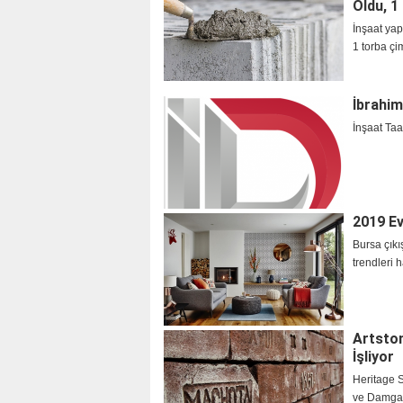
Oldu, 1
İnşaat yapı
1 torba çim
İbrahim
İnşaat Taa
2019 Ev
Bursa çık
trendleri h
Artston
İşliyor
Heritage S
ve Damgal