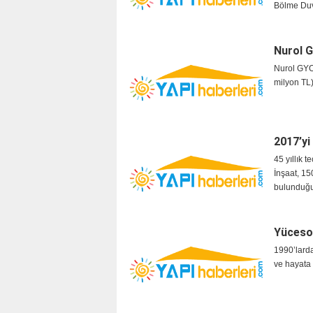
Bölme Duv
Nurol G
Nurol GYO,
milyon TL) 
2017’yi 
45 yıllık 
İnşaat, 15
bulunduğ
Yücesoy
1990’larda
ve hayata 