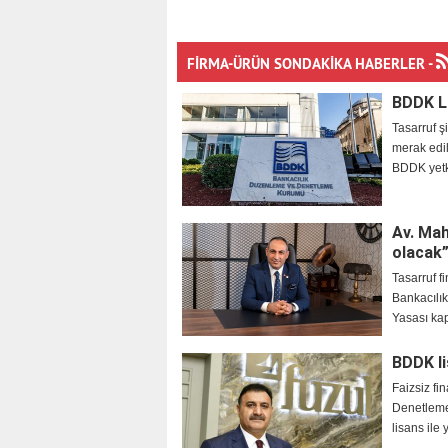
FİRMA-ÜRÜN SONDAKİKA HABERLER -
BDDK Li
Tasarruf ş
merak edil
BDDK yet
Av. Mah
olacak
Tasarruf f
Bankacılı
Yasası k
BDDK li
Faizsiz f
Denetleme
lisans ile