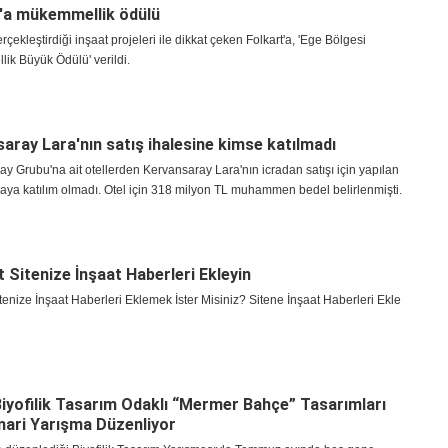
'a mükemmellik ödülü
rçekleştirdiği inşaat projeleri ile dikkat çeken Folkart'a, 'Ege Bölgesi
ik Büyük Ödülü' verildi.
aray Lara'nın satış ihalesine kimse katılmadı
y Grubu'na ait otellerden Kervansaray Lara'nın icradan satışı için yapılan
maya katılım olmadı. Otel için 318 milyon TL muhammen bedel belirlenmişti.
t Sitenize İnşaat Haberleri Ekleyin
itenize İnşaat Haberleri Eklemek İster Misiniz? Sitene İnşaat Haberleri Ekle
yofilik Tasarım Odaklı “Mermer Bahçe” Tasarımları
mari Yarışma Düzenliyor