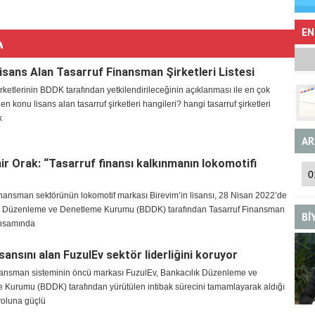
EN
sans Alan Tasarruf Finansman Şirketleri Listesi
irketlerinin BDDK tarafından yetkilendirileceğinin açıklanması ile en çok
en konu lisans alan tasarruf şirketleri hangileri? hangi tasarruf şirketleri
k
AR
ir Orak: “Tasarruf finansı kalkınmanın lokomotifi
”
inansman sektörünün lokomotif markası Birevim’in lisansı, 28 Nisan 2022’de
k Düzenleme ve Denetleme Kurumu (BDDK) tarafından Tasarruf Finansman
Bİ
apsamında
sansını alan FuzulEv sektör liderliğini koruyor
inansman sisteminin öncü markası FuzulEv, Bankacılık Düzenleme ve
 Kurumu (BDDK) tarafından yürütülen intibak sürecini tamamlayarak aldığı
 yoluna güçlü