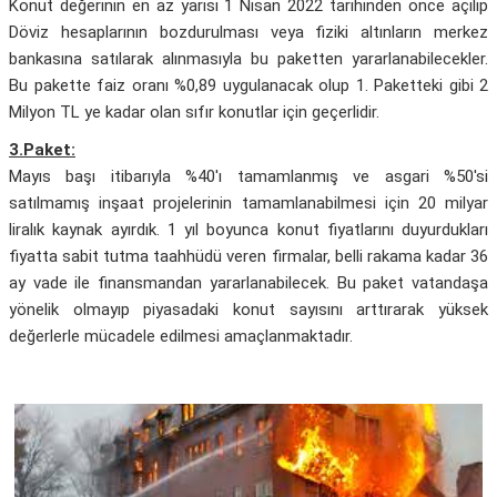
Konut değerinin en az yarısı 1 Nisan 2022 tarihinden önce açılıp
Döviz hesaplarının bozdurulması veya fiziki altınların merkez
bankasına satılarak alınmasıyla bu paketten yararlanabilecekler.
Bu pakette faiz oranı %0,89 uygulanacak olup 1. Paketteki gibi 2
Milyon TL ye kadar olan sıfır konutlar için geçerlidir.
3.Paket:
Mayıs başı itibarıyla %40'ı tamamlanmış ve asgari %50'si
satılmamış inşaat projelerinin tamamlanabilmesi için 20 milyar
liralık kaynak ayırdık. 1 yıl boyunca konut fiyatlarını duyurdukları
fiyatta sabit tutma taahhüdü veren firmalar, belli rakama kadar 36
ay vade ile finansmandan yararlanabilecek. Bu paket vatandaşa
yönelik olmayıp piyasadaki konut sayısını arttırarak yüksek
değerlerle mücadele edilmesi amaçlanmaktadır.