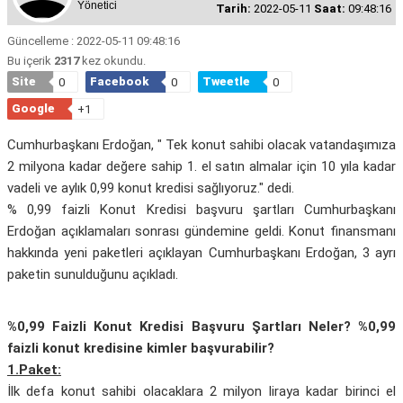
Yönetici
Tarih:
2022-05-11
Saat:
09:48:16
Güncelleme : 2022-05-11 09:48:16
Bu içerik
2317
kez okundu.
Site
Facebook
Tweetle
0
0
0
Google
+1
Cumhurbaşkanı Erdoğan, " Tek konut sahibi olacak vatandaşımıza
2 milyona kadar değere sahip 1. el satın almalar için 10 yıla kadar
vadeli ve aylık 0,99 konut kredisi sağlıyoruz." dedi.
% 0,99 faizli Konut Kredisi başvuru şartları Cumhurbaşkanı
Erdoğan açıklamaları sonrası gündemine geldi. Konut finansmanı
hakkında yeni paketleri açıklayan Cumhurbaşkanı Erdoğan, 3 ayrı
paketin sunulduğunu açıkladı.
%0,99 Faizli Konut Kredisi Başvuru Şartları Neler? %0,99
faizli konut kredisine kimler başvurabilir?
1.Paket:
İlk defa konut sahibi olacaklara 2 milyon liraya kadar birinci el