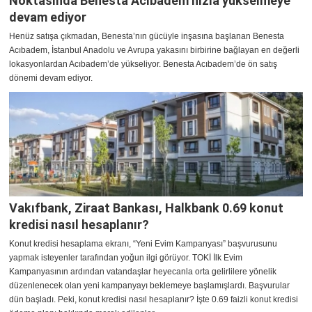
Noktasında Benesta Acıbadem hızla yükselmeye
devam ediyor
Henüz satışa çıkmadan, Benesta’nın gücüyle inşasına başlanan Benesta
Acıbadem, İstanbul Anadolu ve Avrupa yakasını birbirine bağlayan en değerli
lokasyonlardan Acıbadem’de yükseliyor. Benesta Acıbadem’de ön satış
dönemi devam ediyor.
Vakıfbank, Ziraat Bankası, Halkbank 0.69 konut
kredisi nasıl hesaplanır?
Konut kredisi hesaplama ekranı, “Yeni Evim Kampanyası” başvurusunu
yapmak isteyenler tarafından yoğun ilgi görüyor. TOKİ İlk Evim
Kampanyasının ardından vatandaşlar heyecanla orta gelirlilere yönelik
düzenlenecek olan yeni kampanyayı beklemeye başlamışlardı. Başvurular
dün başladı. Peki, konut kredisi nasıl hesaplanır? İşte 0.69 faizli konut kredisi