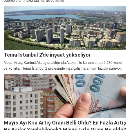
ödeme planı hakkında merak edilenler
Tema İstanbul 2'de inşaat yükseliyor
Mesa, Artaş, Kantur&Akdaş ortaklığında Atakent’te konumlanan 2.280 konut
ve 70 villalı Tema İstanbul 2 projesinde inşa çalışmaları tüm hızıyla sürüyor.
Mayıs Ayı Kira Artış Oranı Belli Oldu? En Fazla Artış
Ne Kadar Yapılabilecek? Mayıs Tüfe Oranı Ne oldu?