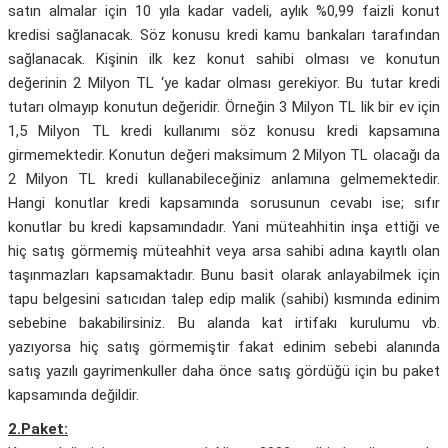
satın almalar için 10 yıla kadar vadeli, aylık %0,99 faizli konut
kredisi sağlanacak. Söz konusu kredi kamu bankaları tarafından
sağlanacak. Kişinin ilk kez konut sahibi olması ve konutun
değerinin 2 Milyon TL ‘ye kadar olması gerekiyor. Bu tutar kredi
tutarı olmayıp konutun değeridir. Örneğin 3 Milyon TL lik bir ev için
1,5 Milyon TL kredi kullanımı söz konusu kredi kapsamına
girmemektedir. Konutun değeri maksimum 2 Milyon TL olacağı da
2 Milyon TL kredi kullanabileceğiniz anlamına gelmemektedir.
Hangi konutlar kredi kapsamında sorusunun cevabı ise; sıfır
konutlar bu kredi kapsamındadır. Yani müteahhitin inşa ettiği ve
hiç satış görmemiş müteahhit veya arsa sahibi adına kayıtlı olan
taşınmazları kapsamaktadır. Bunu basit olarak anlayabilmek için
tapu belgesini satıcıdan talep edip malik (sahibi) kısmında edinim
sebebine bakabilirsiniz. Bu alanda kat irtifakı kurulumu vb.
yazıyorsa hiç satış görmemiştir fakat edinim sebebi alanında
satış yazılı gayrimenkuller daha önce satış gördüğü için bu paket
kapsamında değildir.
2.Paket: