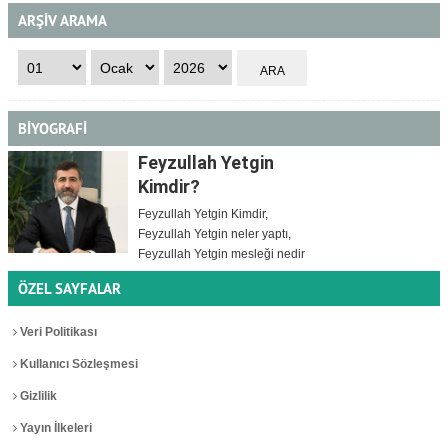
ARŞİV ARAMA
BİYOGRAFİ
Feyzullah Yetgin
Kimdir?
Feyzullah Yetgin Kimdir,
Feyzullah Yetgin neler yaptı,
Feyzullah Yetgin mesleği nedir
ÖZEL SAYFALAR
Veri Politikası
Kullanıcı Sözleşmesi
Gizlilik
Yayın İlkeleri