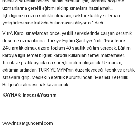
mesleki yeterlilik belgesi sahibi olmaları için, seramik döşeme
uzmanlarına gerekli eğitimi aldırıp sınavlara hazırlamak…
İşbirliğimizin uzun soluklu olmasını, sektöre kalifiye eleman
yetiştirilmesine katkıda bulunmasını diliyoruz.” dedi.
VitrA Karo, sınavlardan önce, yetkili servislerinde çalışan seramik
döşeme uzmanlarına, Türkiye Eğitim Şantiyesi’nde 16’sı teorik,
24’ü pratik olmak üzere toplam 40 saatlik eğitim verecek. Eğitim;
karoyla ilgili temel bilgiler, karoda kullanılan temel malzemeler,
teorik ve pratik uygulama süreçlerinden oluşacak. Uzmanlar,
eğitimin ardından TÜRKİYE MYM’nin düzenleyeceği teorik ve pratik
sınavlara girip, Mesleki Yeterlilik Kurumu’ndan “Mesleki Yeterlilik
Belgesi”ni almaya hak kazanacak.
KAYNAK: İnşaat&Yatırım
www.insaatgundemi.com