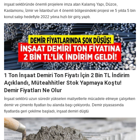
inşaat sektöründe önemli projelere imza atan Kalamış Yapı, Düzce,
Kastamonu, İzmir ve İstanbul’un 4 önemli bölgesindeki projesi ve 5 yılda 5 bin
konut satışı hedefiyle 2022 yılına hızlı bir giriş yaptı.
1 Ton İnşaat Demiri Ton Fiyatı İçin 2 Bin TL İndirim
Açıklandı, Müteahhitler Stok Yapmaya Koştu!
Demir Fiyatları Ne Olur
İnşaat sektörü uzun süredir yükselen maliyetlerle mücadele etmeye çalışırken
demir ve çimento fiyatları bu alanda başı çekiyordu. Demir piyasasında
fiyatlarda geri çekilme başladı, inşaat demiri düştü