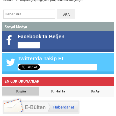
istihdam ve hayata geçirdiği yeni projelerle dikkat çekiyor.
Sosyal Medya
Facebook'ta Beğen
Twitter'da Takip Et
EN ÇOK OKUNANLAR
Bugün
Bu Hafta
Bu Ay