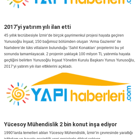
2017’yi yatırım yılı ilan etti
45 yıllık tecrübesiyle İzmir’de birçok gayrimenkul projesi hayata geçiren
Yunusoğlu İnşaat, 150 bağımsız bölümden oluşan ‘Arma Gaziemir’ ile
Narlıdere’de lüks villaların bulunduğu ‘Sahil Konakları’ projelerini bu yıl
sonunda tamamlayacak. 2 projenin yaklaşık 100 milyon TL yatırımla hayata
geçtiğini belirten Yunusoğlu İnşaat Yönetim Kurulu Başkanı Yunus Yunusoğlu,
2017’yi yatırım yılı ilan ettiklerini açıkladı.
Yücesoy Mühendislik 2 bin konut inşa ediyor
1990’larda temelleri atılan Yücesoy Mühendislik, İzmir’in çevresinde yarattığı