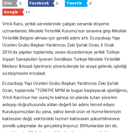
Site
Facebook
Tweetle
0
0
0
Google
+1
VitrA Karo, yetkili servislerinde çalışan seramik döşeme
uzmanlarının, Mesleki Yeterlilik Kurumu’nun sınavına girip Mesleki
Yeterlilik Belgesi alması için gerekli adımı attı. Eczacıbaşı Yapı
Ürünleri Grubu Başkan Yardımcısı Zeki Şafak Ozan, 6 Ocak
2016’da yapılan toplantıda, sınavı düzenlemeye yetkili Türkiye
İnşaat Sanayicileri İşveren Sendikası Türkiye Mesleki Yeterlilik
Merkezi İktisadi İşletmesi yöneticileriyle bir araya gelerek, işbirliği
sözleşmesini imzaladı.
Eczacıbaşı Yapı Ürünleri Grubu Başkan Yardımcısı Zeki Şafak
Ozan, toplantıda “TÜRKİYE MYM ile bugün başlayacak işbirliğimiz,
VitrA Karo’nun her süreçte kaliteyi ön planda tutan yönetim
anlayışı doğrultusunda atılan değerli bir adımı temsil ediyor.
Kuruluşumuzdan bu yana, yalnız kendi ürün ve hizmetlerimizin
kalitesinin değil, sektördeki hizmet kalitesinin yükseltilmesine
yönelik çalışmalar da gerçekleştiriyoruz. B09unlardan biri de,