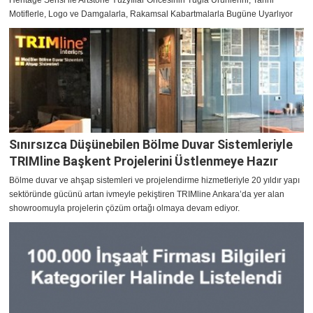
Heritage Serisi ile Artstone Yüzyıllar Öncesinin Tuğla Ürünlerini, Tarihi
Motiflerle, Logo ve Damgalarla, Rakamsal Kabartmalarla Bugüne Uyarlıyor
Sınırsızca Düşünebilen Bölme Duvar Sistemleriyle
TRIMline Başkent Projelerini Üstlenmeye Hazır
Bölme duvar ve ahşap sistemleri ve projelendirme hizmetleriyle 20 yıldır yapı
sektöründe gücünü artan ivmeyle pekiştiren TRIMline Ankara’da yer alan
showroomuyla projelerin çözüm ortağı olmaya devam ediyor.