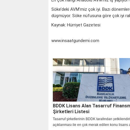
En çok hangi Anadolu AVM’niz iş yapıyor
Söke’deki AVM’miz çok iyi. Bazı dönemlerd
düşmüyor. Söke nüfusuna göre çok iyi ra
Kaynak: Hürriyet Gazetesi
www.insaatgundemi.com
BDDK Lisans Alan Tasarruf Finans
Şirketleri Listesi
Tasarruf şirketlerinin BDDK tarafından yetkilendir
açıklanması ile en çok merak edilen konu lisans a