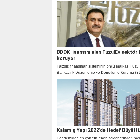
şirketleri hangileri? hangi tasarruf şirketleri BDDK
konusu oldu
BDDK lisansını alan FuzulEv sektör li
koruyor
Faizsiz finansman sisteminin öncü markası Fuzul
Bankacılık Düzenleme ve Denetleme Kurumu (
tarafından yürütülen intibak sürecini tamamlayara
lisans ile yoluna güçlü adımlarla devam ediyor.
Kalamış Yapı 2022’de Hedef Büyütt
Pandemiden en çok etkilenen sektörlerinden ba