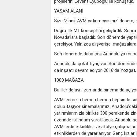
projelerini Levent Eyüboğlu ile konuştuk.
YAŞAM ALANI
Size ‘Zincir AVM yatırımcısısınız’ desem
Doğru. İlk M1 konseptini geliştirdik. Son
Novada’lara başladık. Son dönemde yaptık
gerekiyor. Yalnızca alışverişe, mağazalar
Son dönemde daha çok Anadolu’ya mı od
Anadolu’da çok ihtiyaç var. Son dönemde A
da inşaatı devam ediyor. 2016’da Yozgat, 
1000 MAĞAZA
Bu iller de aynı zamanda sinema da açıy
AVM’lerimizin hemen hemen hepsinde sin
dolup taşıyor sinemalarımız. Anadolu’daki
yatırımlarımızla birlikte 300 perakende zi
üzerinde istihdam yaratılacak. Anadolu şehi
AVM’lerde etkinlikler ve atölye çalışmalar
etkinliklerden de yararlanıyor. Genç kızlar 