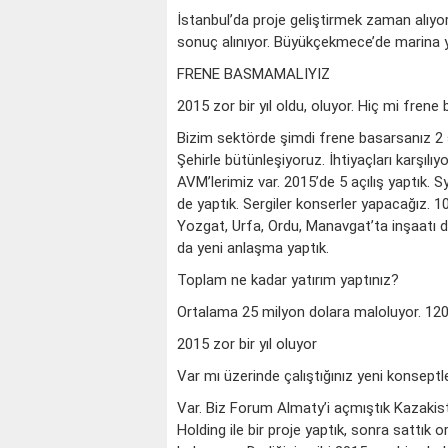
İstanbul’da proje geliştirmek zaman alıyor
sonuç alınıyor. Büyükçekmece’de marina 
FRENE BASMAMALIYIZ
2015 zor bir yıl oldu, oluyor. Hiç mi fren
Bizim sektörde şimdi frene basarsanız 2 se
Şehirle bütünleşiyoruz. İhtiyaçları karşıl
AVM’lerimiz var. 2015’de 5 açılış yaptık.
de yaptık. Sergiler konserler yapacağız. 1
Yozgat, Urfa, Ordu, Manavgat’ta inşaatı d
da yeni anlaşma yaptık.
Toplam ne kadar yatırım yaptınız?
Ortalama 25 milyon dolara maloluyor. 120 m
2015 zor bir yıl oluyor
Var mı üzerinde çalıştığınız yeni konseptl
Var. Biz Forum Almaty’i açmıştık Kazakist
Holding ile bir proje yaptık, sonra sattık or