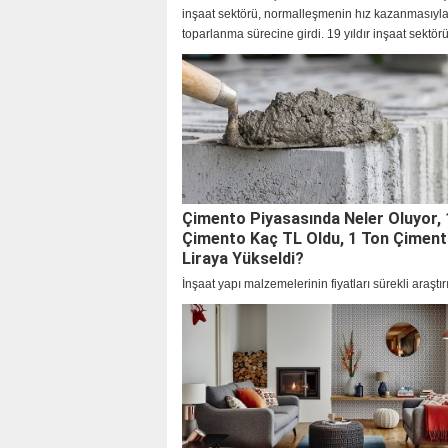
inşaat sektörü, normalleşmenin hız kazanmasıyla 
toparlanma sürecine girdi. 19 yıldır inşaat sektö
projelere imza atan Kalamış Yapı, Düzce, Kastam
ve İstanbul’un 4 önemli bölgesindeki projesi ve 5 
konut satışı hedefiyle 2022 yılına hızlı bir giriş yap
Çimento Piyasasında Neler Oluyor, 
Çimento Kaç TL Oldu, 1 Ton Çimen
Liraya Yükseldi?
İnşaat yapı malzemelerinin fiyatları sürekli araştırı
Çimento fiyatları ne kadar oldu? 1 torba çimento
ton çimento fiyatı kaç lira? İşte güncel çimento fiyat