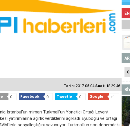
EN
AR
Tarih:
2017-05-04
Saat:
18:29:46
Bİ
te
Facebook
Tweetle
Google
0
0
0
+1
niq İstanbul’un mimarı Turkmall’un Yönetici Ortağı Levent
yatırımlarına ağırlık verdiklerini açıkladı. Eyüboğlu ve ortağı
 AVM’lerle sosyalleştiğini savunuyor. Turkmall’un son dönemdeki