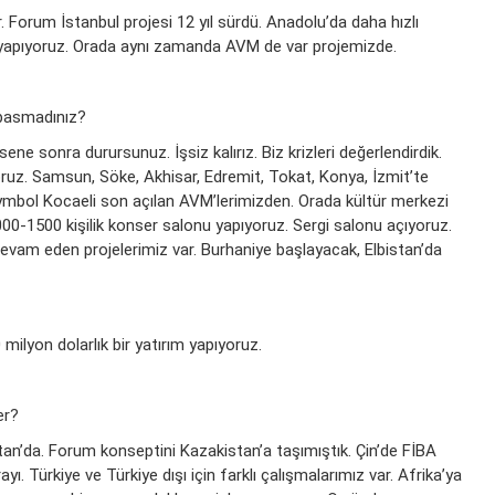
. Forum İstanbul projesi 12 yıl sürdü. Anadolu’da daha hızlı
yapıyoruz. Orada aynı zamanda AVM de var projemizde.
e basmadınız?
ne sonra durursunuz. İşsiz kalırız. Biz krizleri değerlendirdik.
ıyoruz. Samsun, Söke, Akhisar, Edremit, Tokat, Konya, İzmit’te
 Symbol Kocaeli son açılan AVM’lerimizden. Orada kültür merkezi
000-1500 kişilik konser salonu yapıyoruz. Sergi salonu açıyoruz.
evam eden projelerimiz var. Burhaniye başlayacak, Elbistan’da
ilyon dolarlık bir yatırım yapıyoruz.
er?
an’da. Forum konseptini Kazakistan’a taşımıştık. Çin’de FİBA
ayı. Türkiye ve Türkiye dışı için farklı çalışmalarımız var. Afrika’ya