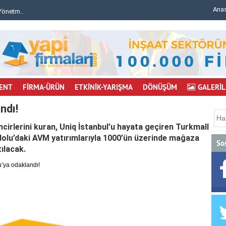
Ana
mu..
Bursa'da inşaat iskelesi çöktü: 6 işçi yaralı..
ENT
FİRMA-ÜRÜN
ETKİNİK-YARIŞMA
DÖNÜŞÜM
GALERİL
ndı!
irlerini kuran, Uniq İstanbul’u hayata geçiren Turkmall
dolu’daki AVM yatırımlarıyla 1000’ün üzerinde mağaza
So
tılacak.
’ya odaklandı!