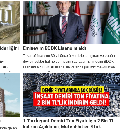
 yetkisi aldı?
Denetleme Kurumu (BDDK) tarafından Tasarruf Finansman
Yasası kapsamında onaylandı.
derliğini
Eminevim BDDK Lisansını aldı
Tasarruf finansını 30 yıl önce ülkemizle tanıştıran ve bugün
Ev,
dev bir sektör haline gelmesini sağlayan Eminevim BDDK
BDDK)
lisansını aldı. BDDK lisansı ile vatandaşlarımız mevduat ve
k aldığı
katılım bankacılığından sonra “3. Nesil Finansman Modeli”ne
kavuştu.
ü
1 Ton İnşaat Demiri Ton Fiyatı İçin 2 Bin TL
İndirim Açıklandı, Müteahhitler Stok
şında gelen