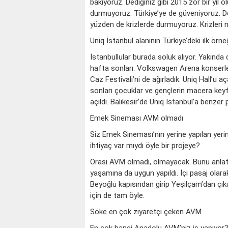
bakıyoruz. Dediğiniz gibi 2015 zor bir yıl
durmuyoruz. Türkiye’ye de güveniyoruz. De
yüzden de krizlerde durmuyoruz. Krizleri n
Uniq İstanbul alanının Türkiye’deki ilk örneğ
İstanbullular burada soluk alıyor. Yakında d
hafta sonları. Volkswagen Arena konserleri
Caz Festivali’ni de ağırladık. Uniq Hall’u
sonları çocuklar ve gençlerin macera keyf
açıldı. Balıkesir’de Uniq İstanbul’a benzer 
Emek Sineması AVM olmadı
Siz Emek Sineması’nın yerine yapılan yeri
ihtiyaç var mıydı öyle bir projeye?
Orası AVM olmadı, olmayacak. Bunu anlat
yaşamına da uygun yapıldı. İçi pasaj ola
Beyoğlu kapısından girip Yeşilçam’dan çıkı
için de tam öyle.
Söke en çok ziyaretçi çeken AVM