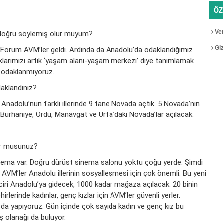
ÖZ
Ver
, doğru söylemiş olur muyum?
Gizl
ra Forum AVM’ler geldi. Ardında da Anadolu’da odaklandığımız
larımızı artık ‘yaşam alanı-yaşam merkezi’ diye tanımlamak
a odaklanmıyoruz.
aklandınız?
nadolu’nun farklı illerinde 9 tane Novada açtık. 5 Novada’nın
Burhaniye, Ordu, Manavgat ve Urfa’daki Novada’lar açılacak.
or musunuz?
ema var. Doğru dürüst sinema salonu yoktu çoğu yerde. Şimdi
 AVM’ler Anadolu illerinin sosyalleşmesi için çok önemli. Bu yeni
nciri Anadolu’ya gidecek, 1000 kadar mağaza açılacak. 20 binin
rlerinde kadınlar, genç kızlar için AVM’ler güvenli yerler.
ı da yapıyoruz. Gün içinde çok sayıda kadın ve genç kız bu
iş olanağı da buluyor.