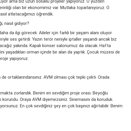
 oluyor ama biz uzun soluklu projeler yapıyoruz. O yüzden
rinliği olan bir ekonomimiz var. Mutlaka toparlanıyoruz. O
asıl atlatacağımızı öğrendik.
i, nasıl gidiyor?
aha da ilgi görecek. Aileler için farklı bir yaşam alanı oluyor
yle ses getirdi. Yazın terör neniyle iptaller yaşandı ancak biz
 açacağız yakında. Kapalı konser salonumuz da olacak. Hafta
ini yaşadıkları orman içinde bir alan da yaptık. Çocuk müzesi de
proje yapıyoruz.
n de ortaklarındansınız. AVM olması çok tepki çekti. Orada
makta zorlandık. Benim en sevdiğim proje orası. Beyoğlu
rak korundu. Oraya AVM diyemezsiniz. Sinemasını da koruduk.
yorsunuz. En çok sevdiğiniz şey en çok başınızı ağrıtabilir. Benim