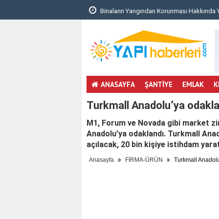
unması Hakkında Yönetm..
Dekar Zekeriyaköy Proje Detayları ve Konu
ANASAYFA
ŞANTİYE
EMLAK
K
Turkmall Anadolu’ya odakla
M1, Forum ve Novada gibi market zinc
Anadolu’ya odaklandı. Turkmall Ana
açılacak, 20 bin kişiye istihdam yara
Anasayfa
FİRMA-ÜRÜN
Turkmall Anadolu