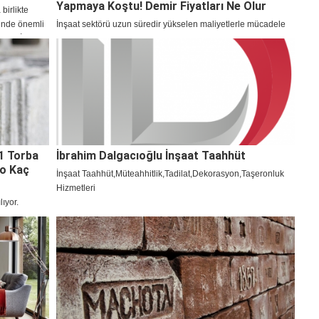
Yapmaya Koştu! Demir Fiyatları Ne Olur
birlikte
ründe önemli
İnşaat sektörü uzun süredir yükselen maliyetlerle mücadele
onu, İzmir
etmeye çalışırken demir ve çimento fiyatları bu alanda başı
yılda 5 bin
çekiyordu. Demir piyasasında fiyatlarda geri çekilme başladı,
tı.
inşaat demiri düştü
1 Torba
İbrahim Dalgacıoğlu İnşaat Taahhüt
to Kaç
İnşaat Taahhüt,Müteahhitlik,Tadilat,Dekorasyon,Taşeronluk
Hizmetleri
lıyor.
 kaç TL? 1
ları...