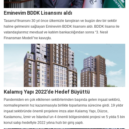
Eminevim BDDK Lisansını aldı
Tasarruf finansını 30 yıl önce ülkemizle tanıştıran ve bugün dev bir sektör
haline gelmesini sağlayan Eminevim BDDK lisansını aldı. BDDK lisansı ile
vatandaşlarımız mevduat ve katılım bankacılığından sonra “3. Nesil
Finansman Modeli”ne kavuştu.
Kalamış Yapı 2022’de Hedef Büyüttü
Pandemiden en çok etkilenen sektörlerinden başında gelen inşaat sektörü,
normalleşmenin hız kazanmasıyla birlikte toparlanma sürecine girdi. 19 yıldır
inşaat sektöründe önemli projelere imza atan Kalamış Yapı, Düzce,
Kastamonu, İzmir ve İstanbul’un 4 önemli bölgesindeki projesi ve 5 yılda 5 bin
konut satışı hedefiyle 2022 yılına hızlı bir giriş yaptı.