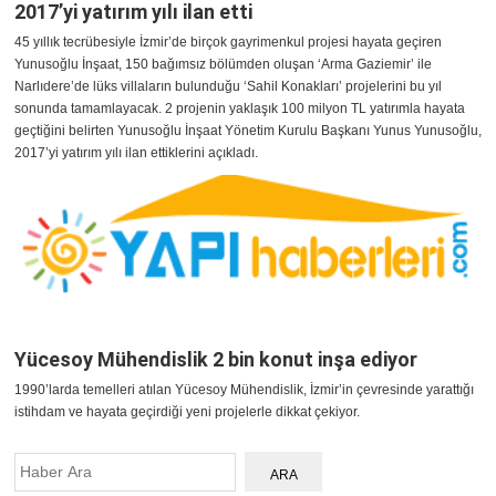
2017’yi yatırım yılı ilan etti
45 yıllık tecrübesiyle İzmir’de birçok gayrimenkul projesi hayata geçiren
Yunusoğlu İnşaat, 150 bağımsız bölümden oluşan ‘Arma Gaziemir’ ile
Narlıdere’de lüks villaların bulunduğu ‘Sahil Konakları’ projelerini bu yıl
sonunda tamamlayacak. 2 projenin yaklaşık 100 milyon TL yatırımla hayata
geçtiğini belirten Yunusoğlu İnşaat Yönetim Kurulu Başkanı Yunus Yunusoğlu,
2017’yi yatırım yılı ilan ettiklerini açıkladı.
Yücesoy Mühendislik 2 bin konut inşa ediyor
1990’larda temelleri atılan Yücesoy Mühendislik, İzmir’in çevresinde yarattığı
istihdam ve hayata geçirdiği yeni projelerle dikkat çekiyor.