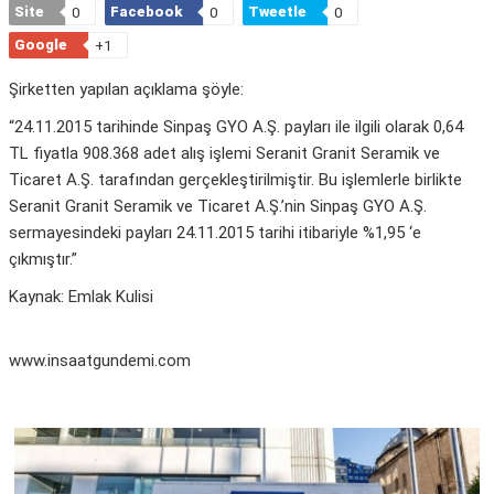
Site
Facebook
Tweetle
0
0
0
Google
+1
Şirketten yapılan açıklama şöyle:
“24.11.2015 tarihinde Sinpaş GYO A.Ş. payları ile ilgili olarak 0,64
TL fiyatla 908.368 adet alış işlemi Seranit Granit Seramik ve
Ticaret A.Ş. tarafından gerçekleştirilmiştir. Bu işlemlerle birlikte
Seranit Granit Seramik ve Ticaret A.Ş.’nin Sinpaş GYO A.Ş.
sermayesindeki payları 24.11.2015 tarihi itibariyle %1,95 ‘e
çıkmıştır.”
Kaynak: Emlak Kulisi
www.insaatgundemi.com