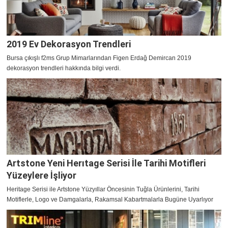
2019 Ev Dekorasyon Trendleri
Bursa çıkışlı f2ms Grup Mimarlarından Figen Erdağ Demircan 2019
dekorasyon trendleri hakkında bilgi verdi.
Artstone Yeni Herıtage Serisi İle Tarihi Motifleri
Yüzeylere İşliyor
Heritage Serisi ile Artstone Yüzyıllar Öncesinin Tuğla Ürünlerini, Tarihi
Motiflerle, Logo ve Damgalarla, Rakamsal Kabartmalarla Bugüne Uyarlıyor