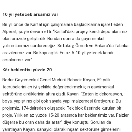
10 yıl yetecek arsamız var
Bir yıl önce de Kartal için çalışmalara başladıklarına işaret eden
Alperat, şöyle devam etti: “Kartal’daki projeyi kendi depo alanımız
olan arazide geliştirdik. Bundan sonra da gayrimenkul
yatırımlarımızı sürdüreceğiz. Sefaköy, Ömerli ve Ankara’da fabrika
arazilerimiz var. Bir kapı açtık. En az 5-10 yıl yetecek kendi
arsalarımız var.”
Kâr beklentisi yüzde 20
Bodur Gayrimenkul Genel Müdürü Bahadır Kayan, 59 yıllık
tecrübelerini en iyi şekilde değerlendirmek için gayrimenkul
sektörüne girdiklerinin altını çizdi. Kayan, “Zaten iç dekorasyon,
boya, yapıştırıcı gibi çok sayıda yapı malzemesi üretiyoruz. Bu
projemiz, 174 daireden oluşacak. Tek blok üzerinde kurulan bir
proje. Yıllık en az yüzde 15-20 arasında kar beklentimiz var. Faizler
düşerse bu oran daha da artar” diye konuştu. Soruları da
yanıtlayan Kayan, sanayici olarak inşaat sektörüne girmelerini