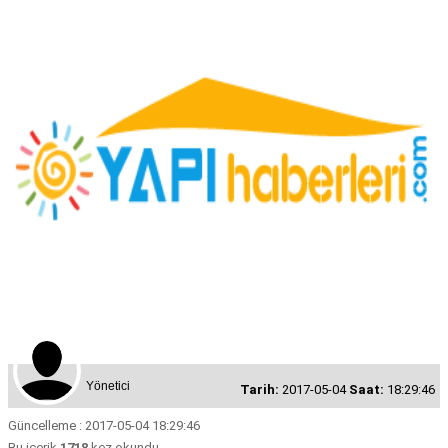
Yönetici
Tarih:
2017-05-04
Saat:
18:29:46
Güncelleme : 2017-05-04 18:29:46
Bu içerik
1718
kez okundu.