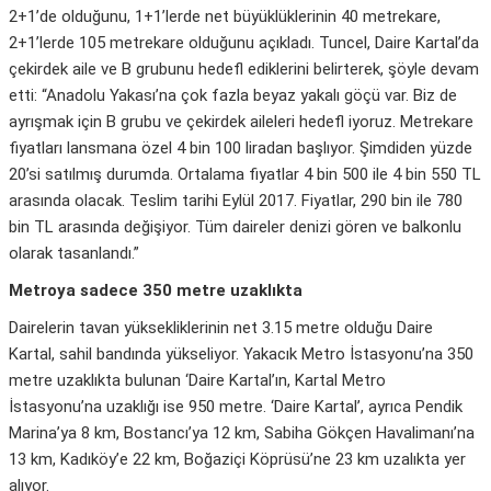
2+1’de olduğunu, 1+1’lerde net büyüklüklerinin 40 metrekare,
2+1’lerde 105 metrekare olduğunu açıkladı. Tuncel, Daire Kartal’da
çekirdek aile ve B grubunu hedefl ediklerini belirterek, şöyle devam
etti: “Anadolu Yakası’na çok fazla beyaz yakalı göçü var. Biz de
ayrışmak için B grubu ve çekirdek aileleri hedefl iyoruz. Metrekare
fiyatları lansmana özel 4 bin 100 liradan başlıyor. Şimdiden yüzde
20’si satılmış durumda. Ortalama fiyatlar 4 bin 500 ile 4 bin 550 TL
arasında olacak. Teslim tarihi Eylül 2017. Fiyatlar, 290 bin ile 780
bin TL arasında değişiyor. Tüm daireler denizi gören ve balkonlu
olarak tasanlandı.”
Metroya sadece 350 metre uzaklıkta
Dairelerin tavan yüksekliklerinin net 3.15 metre olduğu Daire
Kartal, sahil bandında yükseliyor. Yakacık Metro İstasyonu’na 350
metre uzaklıkta bulunan ‘Daire Kartal’ın, Kartal Metro
İstasyonu’na uzaklığı ise 950 metre. ‘Daire Kartal’, ayrıca Pendik
Marina’ya 8 km, Bostancı’ya 12 km, Sabiha Gökçen Havalimanı’na
13 km, Kadıköy’e 22 km, Boğaziçi Köprüsü’ne 23 km uzalıkta yer
alıyor.