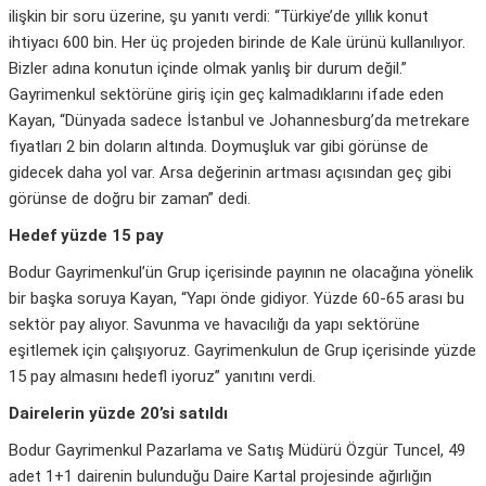
ilişkin bir soru üzerine, şu yanıtı verdi: “Türkiye’de yıllık konut
ihtiyacı 600 bin. Her üç projeden birinde de Kale ürünü kullanılıyor.
Bizler adına konutun içinde olmak yanlış bir durum değil.”
Gayrimenkul sektörüne giriş için geç kalmadıklarını ifade eden
Kayan, “Dünyada sadece İstanbul ve Johannesburg’da metrekare
fiyatları 2 bin doların altında. Doymuşluk var gibi görünse de
gidecek daha yol var. Arsa değerinin artması açısından geç gibi
görünse de doğru bir zaman” dedi.
Hedef yüzde 15 pay
Bodur Gayrimenkul’ün Grup içerisinde payının ne olacağına yönelik
bir başka soruya Kayan, “Yapı önde gidiyor. Yüzde 60-65 arası bu
sektör pay alıyor. Savunma ve havacılığı da yapı sektörüne
eşitlemek için çalışıyoruz. Gayrimenkulun de Grup içerisinde yüzde
15 pay almasını hedefl iyoruz” yanıtını verdi.
Dairelerin yüzde 20’si satıldı
Bodur Gayrimenkul Pazarlama ve Satış Müdürü Özgür Tuncel, 49
adet 1+1 dairenin bulunduğu Daire Kartal projesinde ağırlığın