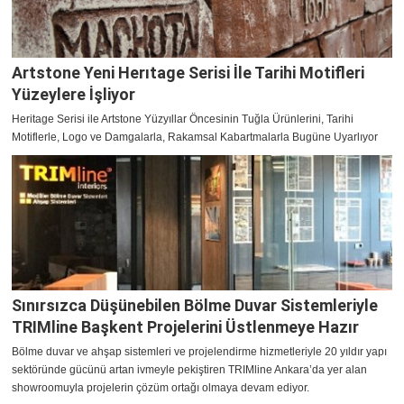
Artstone Yeni Herıtage Serisi İle Tarihi Motifleri
Yüzeylere İşliyor
Heritage Serisi ile Artstone Yüzyıllar Öncesinin Tuğla Ürünlerini, Tarihi
Motiflerle, Logo ve Damgalarla, Rakamsal Kabartmalarla Bugüne Uyarlıyor
Sınırsızca Düşünebilen Bölme Duvar Sistemleriyle
TRIMline Başkent Projelerini Üstlenmeye Hazır
Bölme duvar ve ahşap sistemleri ve projelendirme hizmetleriyle 20 yıldır yapı
sektöründe gücünü artan ivmeyle pekiştiren TRIMline Ankara’da yer alan
showroomuyla projelerin çözüm ortağı olmaya devam ediyor.