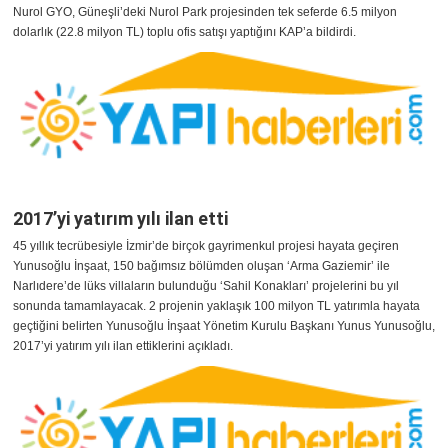
Nurol GYO, Güneşli’deki Nurol Park projesinden tek seferde 6.5 milyon
dolarlık (22.8 milyon TL) toplu ofis satışı yaptığını KAP’a bildirdi.
2017’yi yatırım yılı ilan etti
45 yıllık tecrübesiyle İzmir’de birçok gayrimenkul projesi hayata geçiren
Yunusoğlu İnşaat, 150 bağımsız bölümden oluşan ‘Arma Gaziemir’ ile
Narlıdere’de lüks villaların bulunduğu ‘Sahil Konakları’ projelerini bu yıl
sonunda tamamlayacak. 2 projenin yaklaşık 100 milyon TL yatırımla hayata
geçtiğini belirten Yunusoğlu İnşaat Yönetim Kurulu Başkanı Yunus Yunusoğlu,
2017’yi yatırım yılı ilan ettiklerini açıkladı.