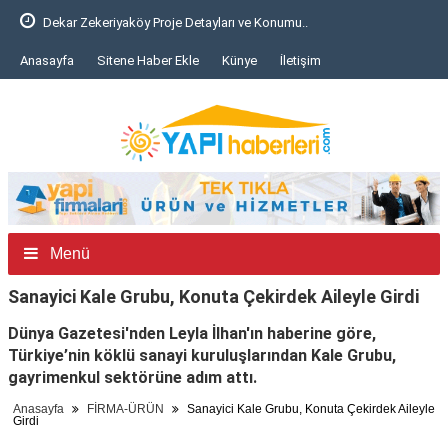
Dekar Zekeriyaköy Proje Detayları ve Konumu..
Anasayfa
Sitene Haber Ekle
Künye
İletişim
Menü
Sanayici Kale Grubu, Konuta Çekirdek Aileyle Girdi
Dünya Gazetesi'nden Leyla İlhan'ın haberine göre,
Türkiye’nin köklü sanayi kuruluşlarından Kale Grubu,
gayrimenkul sektörüne adım attı.
Anasayfa
FİRMA-ÜRÜN
Sanayici Kale Grubu, Konuta Çekirdek Aileyle
Girdi