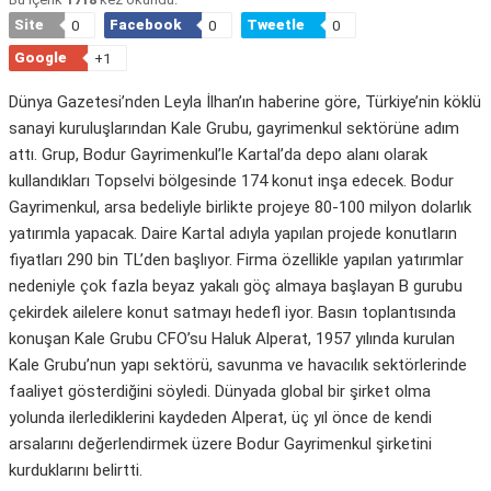
Site
Facebook
Tweetle
0
0
0
Google
+1
Dünya Gazetesi’nden Leyla İlhan’ın haberine göre, Türkiye’nin köklü
sanayi kuruluşlarından Kale Grubu, gayrimenkul sektörüne adım
attı. Grup, Bodur Gayrimenkul’le Kartal’da depo alanı olarak
kullandıkları Topselvi bölgesinde 174 konut inşa edecek. Bodur
Gayrimenkul, arsa bedeliyle birlikte projeye 80-100 milyon dolarlık
yatırımla yapacak. Daire Kartal adıyla yapılan projede konutların
fiyatları 290 bin TL’den başlıyor. Firma özellikle yapılan yatırımlar
nedeniyle çok fazla beyaz yakalı göç almaya başlayan B gurubu
çekirdek ailelere konut satmayı hedefl iyor. Basın toplantısında
konuşan Kale Grubu CFO’su Haluk Alperat, 1957 yılında kurulan
Kale Grubu’nun yapı sektörü, savunma ve havacılık sektörlerinde
faaliyet gösterdiğini söyledi. Dünyada global bir şirket olma
yolunda ilerlediklerini kaydeden Alperat, üç yıl önce de kendi
arsalarını değerlendirmek üzere Bodur Gayrimenkul şirketini
kurduklarını belirtti.