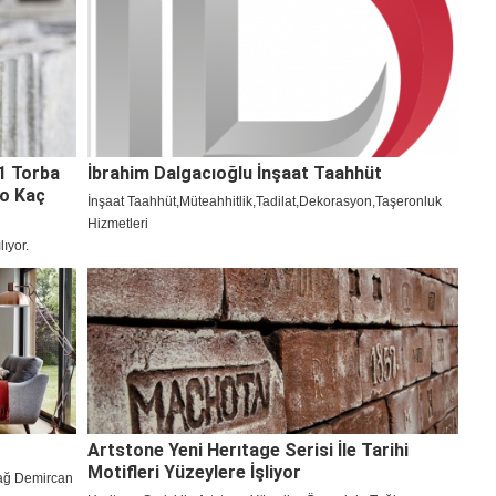
yılda 5 bin
çekiyordu. Demir piyasasında fiyatlarda geri çekilme başladı,
tı.
inşaat demiri düştü
1 Torba
İbrahim Dalgacıoğlu İnşaat Taahhüt
to Kaç
İnşaat Taahhüt,Müteahhitlik,Tadilat,Dekorasyon,Taşeronluk
Hizmetleri
lıyor.
 kaç TL? 1
ları...
Artstone Yeni Herıtage Serisi İle Tarihi
Motifleri Yüzeylere İşliyor
dağ Demircan