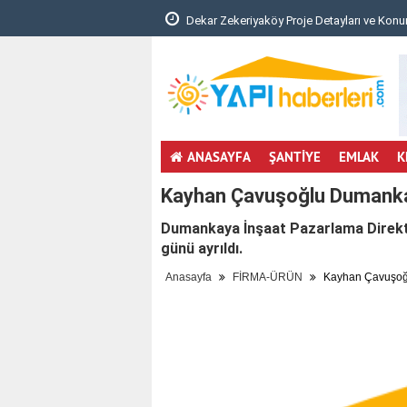
unması Hakkında Yönetm..
Dekar Zekeriyaköy Proje Detayları ve Konu
ANASAYFA
ŞANTİYE
EMLAK
K
Kayhan Çavuşoğlu Dumankay
Dumankaya İnşaat Pazarlama Direk
günü ayrıldı.
Anasayfa
FİRMA-ÜRÜN
Kayhan Çavuşoğl