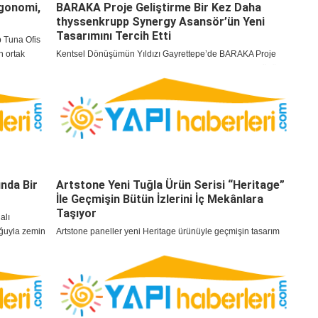
rgonomi,
BARAKA Proje Geliştirme Bir Kez Daha
thyssenkrupp Synergy Asansör’ün Yeni
Tasarımını Tercih Etti
 Tuna Ofis
n ortak
Kentsel Dönüşümün Yıldızı Gayrettepe’de BARAKA Proje
oltuklarıyla
Geliştirme Bir Kez Daha thyssenkrupp Synergy Asansör’ün
uyor.
Yeni Tasarımını Tercih Etti
nda Bir
Artstone Yeni Tuğla Ürün Serisi “Heritage”
İle Geçmişin Bütün İzlerini İç Mekânlara
Taşıyor
alı
oğuyla zemin
Artstone paneller yeni Heritage ürünüyle geçmişin tasarım
mirasını devralıyor