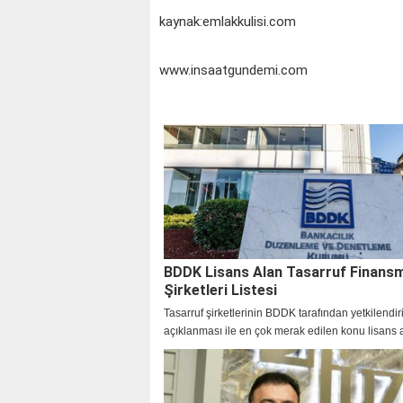
kaynak:emlakkulisi.com
www.insaatgundemi.com
BDDK Lisans Alan Tasarruf Finans
Şirketleri Listesi
Tasarruf şirketlerinin BDDK tarafından yetkilendir
açıklanması ile en çok merak edilen konu lisans a
şirketleri hangileri? hangi tasarruf şirketleri BDDK
konusu oldu