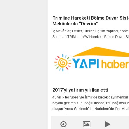
Trımline Hareketi Bölme Duvar Siste
Mekânlarda “Devrim”
İç Mekânlar, Ofisler, Oteller, Eğitim Yapıları, Konf
Salonları TRIMline MW Hareketli Bölme Duvar Si
“Bölünüyor”
2017’yi yatırım yılı ilan etti
45 yıllık tecrübesiyle İzmir’de birçok gayrimenkul 
hayata geçiren Yunusoğlu İnşaat, 150 bağımsız
oluşan ‘Arma Gaziemir’ ile Narlıdere’de lüks villa
bulunduğu ‘Sahil Konakları’ projelerini bu yıl so
tamamlayacak. 2 projenin yaklaşık 100 milyon TL
hayata geçtiğini belirten Yunusoğlu İnşaat Yönet