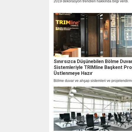
2019 dekorasyon trendleri hakkında bilgi verdi.
Sınırsızca Düşünebilen Bölme Duva
Sistemleriyle TRIMline Başkent Proj
Üstlenmeye Hazır
Bölme duvar ve ahşap sistemleri ve projelendir
hizmetleriyle 20 yıldır yapı sektöründe gücünü ar
pekiştiren TRIMline Ankara’da yer alan showroo
projelerin çözüm ortağı olmaya devam ediyor.