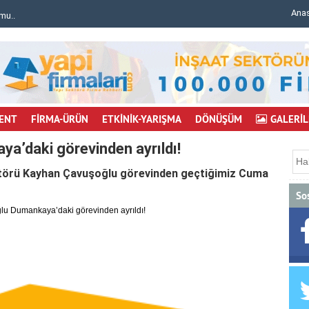
Ana
mu..
Bursa'da inşaat iskelesi çöktü: 6 işçi yaralı..
ENT
FİRMA-ÜRÜN
ETKİNİK-YARIŞMA
DÖNÜŞÜM
GALERİL
a’daki görevinden ayrıldı!
törü Kayhan Çavuşoğlu görevinden geçtiğimiz Cuma
So
u Dumankaya’daki görevinden ayrıldı!