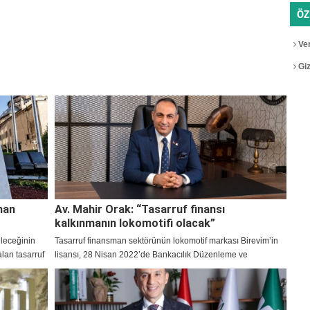
ÖZ
Ver
Gizl
man
Av. Mahir Orak: “Tasarruf finansı
kalkınmanın lokomotifi olacak”
ileceğinin
Tasarruf finansman sektörünün lokomotif markası Birevim’in
lan tasarruf
lisansı, 28 Nisan 2022’de Bankacılık Düzenleme ve
 yetkisi aldı?
Denetleme Kurumu (BDDK) tarafından Tasarruf Finansman
Yasası kapsamında onaylandı.