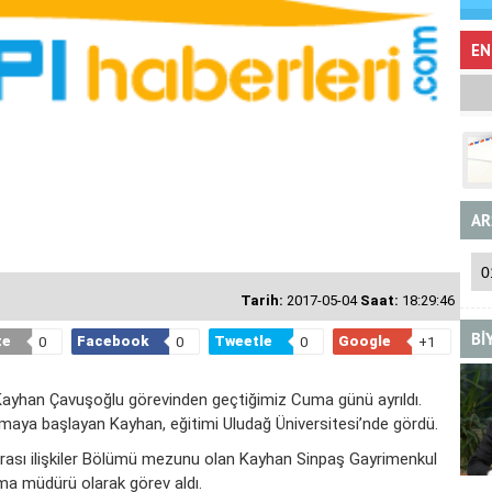
EN
AR
Tarih:
2017-05-04
Saat:
18:29:46
Bİ
te
Facebook
Tweetle
Google
0
0
0
+1
ayhan Çavuşoğlu görevinden geçtiğimiz Cuma günü ayrıldı.
maya başlayan Kayhan, eğitimi Uludağ Üniversitesi’nde gördü.
lararası ilişkiler Bölümü mezunu olan Kayhan Sinpaş Gayrimenkul
lama müdürü olarak görev aldı.