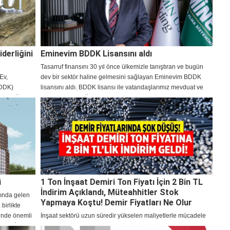
derliğini
Eminevim BDDK Lisansını aldı
Tasarruf finansını 30 yıl önce ülkemizle tanıştıran ve bugün
Ev,
dev bir sektör haline gelmesini sağlayan Eminevim BDDK
BDDK)
lisansını aldı. BDDK lisansı ile vatandaşlarımız mevduat ve
k aldığı
katılım bankacılığından sonra “3. Nesil Finansman Modeli”ne
kavuştu.
ü
1 Ton İnşaat Demiri Ton Fiyatı İçin 2 Bin TL
İndirim Açıklandı, Müteahhitler Stok
şında gelen
Yapmaya Koştu! Demir Fiyatları Ne Olur
birlikte
ründe önemli
İnşaat sektörü uzun süredir yükselen maliyetlerle mücadele
onu, İzmir
etmeye çalışırken demir ve çimento fiyatları bu alanda başı