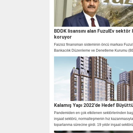
BDDK lisansını alan FuzulEv sektör li
koruyor
Faizsiz finansman sisteminin öncü markası Fuzul
Bankacılık Düzenleme ve Denetleme Kurumu (
tarafından yürütülen intibak sürecini tamamlayara
lisans ile yoluna güçlü adımlarla devam ediyor.
Kalamış Yapı 2022’de Hedef Büyütt
Pandemiden en çok etkilenen sektörlerinden ba
inşaat sektörü, normalleşmenin hız kazanmasıyla 
toparlanma sürecine girdi. 19 yıldır inşaat sektö
projelere imza atan Kalamış Yapı, Düzce, Kastam