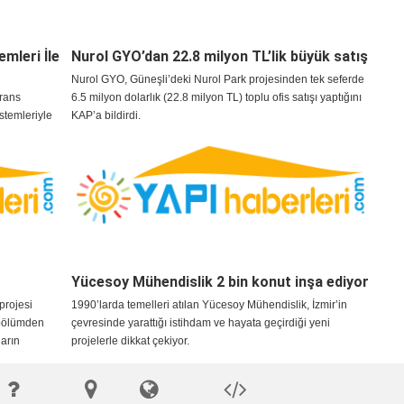
mleri İle
Nurol GYO’dan 22.8 milyon TL’lik büyük satış
Nurol GYO, Güneşli’deki Nurol Park projesinden tek seferde
erans
6.5 milyon dolarlık (22.8 milyon TL) toplu ofis satışı yaptığını
stemleriyle
KAP’a bildirdi.
Yücesoy Mühendislik 2 bin konut inşa ediyor
projesi
1990’larda temelleri atılan Yücesoy Mühendislik, İzmir’in
 bölümden
çevresinde yarattığı istihdam ve hayata geçirdiği yeni
ların
projelerle dikkat çekiyor.
nunda
 yatırımla
im Kurulu