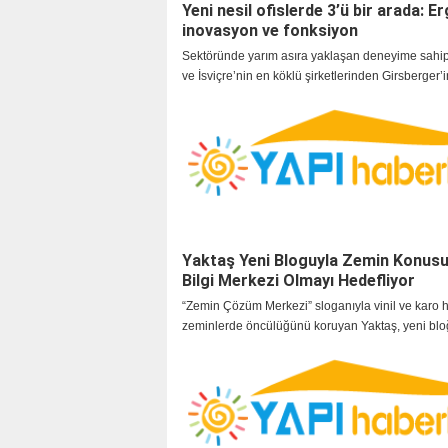
Yeni nesil ofislerde 3’ü bir arada: E
inovasyon ve fonksiyon
Sektöründe yarım asıra yaklaşan deneyime sahip
ve İsviçre’nin en köklü şirketlerinden Girsberger’i
markası Tuna Girsberger, kişiselleştirilebilir ofis k
ergonomi, inovasyon ve fonksiyonu bir arada sun
Yaktaş Yeni Bloguyla Zemin Konusu
Bilgi Merkezi Olmayı Hedefliyor
“Zemin Çözüm Merkezi” sloganıyla vinil ve karo h
zeminlerde öncülüğünü koruyan Yaktaş, yeni bl
konusunda bilgilendirme platformu oluşturuyor