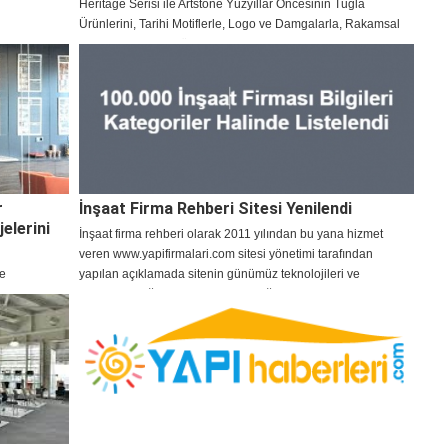
Heritage Serisi ile Artstone Yüzyıllar Öncesinin Tuğla
Ürünlerini, Tarihi Motiflerle, Logo ve Damgalarla, Rakamsal
Kabartmalarla Bugüne Uyarlıyor
r
İnşaat Firma Rehberi Sitesi Yenilendi
elerini
​İnşaat firma rehberi olarak 2011 yılından bu yana hizmet
veren www.yapifirmalari.com sitesi yönetimi tarafından
me
yapılan açıklamada sitenin günümüz teknolojileri ve
tan ivmeyle
ihtiyaçları doğrultusunda yenilendiği ifade edildi.
muyla