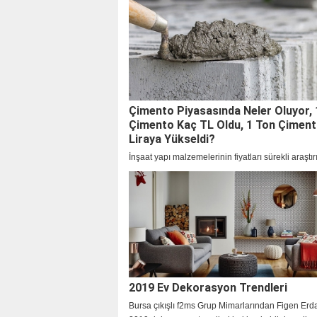
ve İstanbul’un 4 önemli bölgesindeki projesi ve 5 
konut satışı hedefiyle 2022 yılına hızlı bir giriş yap
Çimento Piyasasında Neler Oluyor, 
Çimento Kaç TL Oldu, 1 Ton Çimen
Liraya Yükseldi?
İnşaat yapı malzemelerinin fiyatları sürekli araştırı
Çimento fiyatları ne kadar oldu? 1 torba çimento
ton çimento fiyatı kaç lira? İşte güncel çimento fiyat
2019 Ev Dekorasyon Trendleri
Bursa çıkışlı f2ms Grup Mimarlarından Figen Er