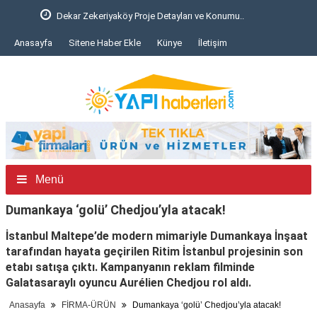
Dekar Zekeriyaköy Proje Detayları ve Konumu..
Anasayfa
Sitene Haber Ekle
Künye
İletişim
Menü
Dumankaya ‘golü’ Chedjou’yla atacak!
İstanbul Maltepe’de modern mimariyle Dumankaya İnşaat
tarafından hayata geçirilen Ritim İstanbul projesinin son
etabı satışa çıktı. Kampanyanın reklam filminde
Galatasaraylı oyuncu Aurélien Chedjou rol aldı.
Anasayfa
FİRMA-ÜRÜN
Dumankaya ‘golü’ Chedjou’yla atacak!