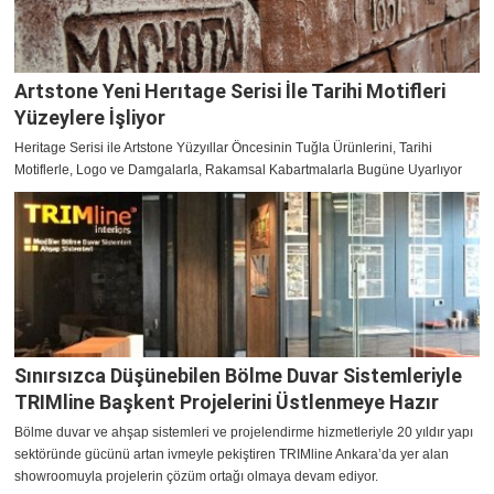
Artstone Yeni Herıtage Serisi İle Tarihi Motifleri
Yüzeylere İşliyor
Heritage Serisi ile Artstone Yüzyıllar Öncesinin Tuğla Ürünlerini, Tarihi
Motiflerle, Logo ve Damgalarla, Rakamsal Kabartmalarla Bugüne Uyarlıyor
Sınırsızca Düşünebilen Bölme Duvar Sistemleriyle
TRIMline Başkent Projelerini Üstlenmeye Hazır
Bölme duvar ve ahşap sistemleri ve projelendirme hizmetleriyle 20 yıldır yapı
sektöründe gücünü artan ivmeyle pekiştiren TRIMline Ankara’da yer alan
showroomuyla projelerin çözüm ortağı olmaya devam ediyor.