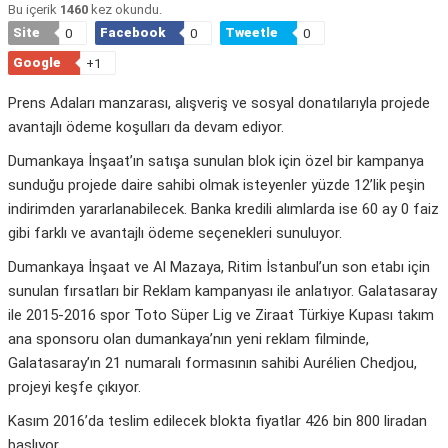
Bu içerik
1460
kez okundu.
Site
Facebook
Tweetle
0
0
0
Google
+1
Prens Adaları manzarası, alışveriş ve sosyal donatılarıyla projede
avantajlı ödeme koşulları da devam ediyor.
Dumankaya İnşaat’ın satışa sunulan blok için özel bir kampanya
sunduğu projede daire sahibi olmak isteyenler yüzde 12’lik peşin
indirimden yararlanabilecek. Banka kredili alımlarda ise 60 ay 0 faiz
gibi farklı ve avantajlı ödeme seçenekleri sunuluyor.
Dumankaya İnşaat ve Al Mazaya, Ritim İstanbul’un son etabı için
sunulan fırsatları bir Reklam kampanyası ile anlatıyor. Galatasaray
ile 2015-2016 spor Toto Süper Lig ve Ziraat Türkiye Kupası takım
ana sponsoru olan dumankaya’nın yeni reklam filminde,
Galatasaray’ın 21 numaralı formasının sahibi Aurélien Chedjou,
projeyi keşfe çıkıyor.
Kasım 2016’da teslim edilecek blokta fiyatlar 426 bin 800 liradan
başlıyor.