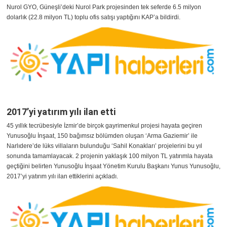
Nurol GYO, Güneşli’deki Nurol Park projesinden tek seferde 6.5 milyon
dolarlık (22.8 milyon TL) toplu ofis satışı yaptığını KAP’a bildirdi.
2017’yi yatırım yılı ilan etti
45 yıllık tecrübesiyle İzmir’de birçok gayrimenkul projesi hayata geçiren
Yunusoğlu İnşaat, 150 bağımsız bölümden oluşan ‘Arma Gaziemir’ ile
Narlıdere’de lüks villaların bulunduğu ‘Sahil Konakları’ projelerini bu yıl
sonunda tamamlayacak. 2 projenin yaklaşık 100 milyon TL yatırımla hayata
geçtiğini belirten Yunusoğlu İnşaat Yönetim Kurulu Başkanı Yunus Yunusoğlu,
2017’yi yatırım yılı ilan ettiklerini açıkladı.