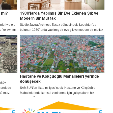
k mi?
1930’larda Yapılmış Bir Eve Eklenen Şık ve
Modern Bir Mutfak
nleriyle ele
Studio Jayga Architect, Essex bölgesindeki Loughton'da
e Yol Ayrımı:
bulunan 1930’larda yapılmış bir eve şık ve modern bir mutfak
 düzenlendi.
ekledi.
Hastane ve Kökçüoğlu Mahalleleri yerinde
dönüşecek
dıköy
ı projede
SAMSUN'un İlkadım İlçesi'ndeki Hastane ve Kökçüoğlu
ağımsız
Mahallelerinde kentsel yenilenme için çalışmaların hız
 edilecek.
kazanacağı belirtildi.