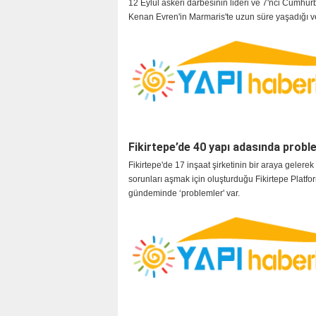
12 Eylül askeri darbesinin lideri ve 7'nci Cumhu
Kenan Evren'in Marmaris'te uzun süre yaşadığı 
ardından satılan villasının yerine yeni bir villa inşa
Fikirtepe’de 40 yapı adasında probl
Fikirtepe'de 17 inşaat şirketinin bir araya gelere
sorunları aşmak için oluşturduğu Fikirtepe Platf
gündeminde ‘problemler' var.