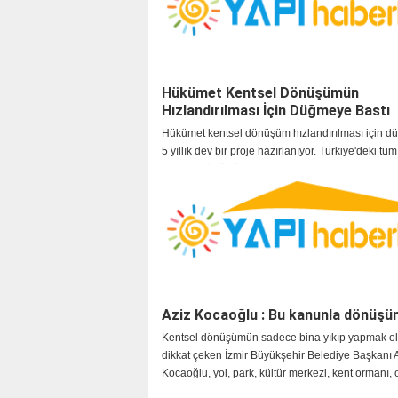
Hükümet Kentsel Dönüşümün
Hızlandırılması İçin Düğmeye Bastı
Hükümet kentsel dönüşüm hızlandırılması için d
5 yıllık dev bir proje hazırlanıyor. Türkiye'deki tüm 
binaları dönüştürecek proje için 75 milyar liralık
ayrıldı.
Aziz Kocaoğlu : Bu kanunla dönüş
Kentsel dönüşümün sadece bina yıkıp yapmak o
dikkat çeken İzmir Büyükşehir Belediye Başkanı 
Kocaoğlu, yol, park, kültür merkezi, kent ormanı, 
oyun alanları gibi sosyal donatılara da ihtiyaç ol