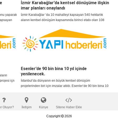
e
İzmir Karabağlar’da kentsel dönüşüme ilişkin
imar planları onaylandı
yonu yaparak
İzmir Karabağlar ’da 10 mahalleyi kapsayan 540 hektarlık
 kapsayan
alanın kentsel dönüşüm kapsamında birinci etabı olan 108
du.
hektarlık kısmının 1/5000 ve 1/1000 ölçekli imar planları
Çevre ve Şehircilik Bakanlığınca onaylandı.
Esenler’de 90 bin bina 10 yıl içinde
yenilenecek.
ların
projesi içn
İstanbul’da dünyanın en büyük kentsel dönüşüm
projelerinden biri için imzalar atıldı. Esenler’de 90 bin bina 10
yıl içinde yenilenecek.
er Oluyor?
İletişim
Künye
Sitene Haber Ekle
Copyright
2026