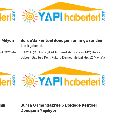
harekete geçti. 33 milyon lira harcayarak 205 binayı daha
kamulaştıran Büyükşehir, 180'inin yıkımını tamamladı;
Kadifekale biraz daha rahatladı. Şimdi sırada 127 binanın
kamulaştırması var.
 Milyon
Bursa’da kentsel dönüşüm anne gözünden
tartışılacak
fuk 2020'den
BURSA, (DHA)- İNŞAAT Mühendisleri Odası (İMO) Bursa
Şubesi, Bacıbey Kent Kültürü Derneği ile birlikte, 12 Mayıs'ta
“Anne Gözüyle Kentsel Dönüşüm ve Toplumsal Değişim”
konulu panel panel düzenleyecek.
nın
Bursa Osmangazi'de 5 Bölgede Kentsel
Dönüşüm Yapılıyor