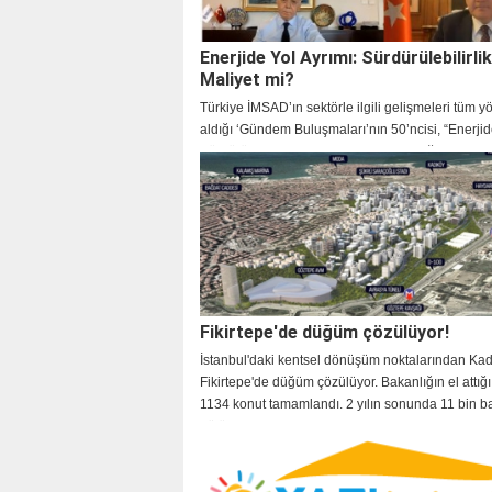
Enerjide Yol Ayrımı: Sürdürülebilirli
Maliyet mi?
Türkiye İMSAD’ın sektörle ilgili gelişmeleri tüm yö
aldığı ‘Gündem Buluşmaları’nın 50’ncisi, “Enerjid
Sürdürülebilirlik mi? Maliyet mi?” başlığı altında
Fikirtepe'de düğüm çözülüyor!
İstanbul'daki kentsel dönüşüm noktalarından Ka
Fikirtepe'de düğüm çözülüyor. Bakanlığın el attığ
1134 konut tamamlandı. 2 yılın sonunda 11 bin b
bölüm daha tamamlanarak hak sahiplerine teslim