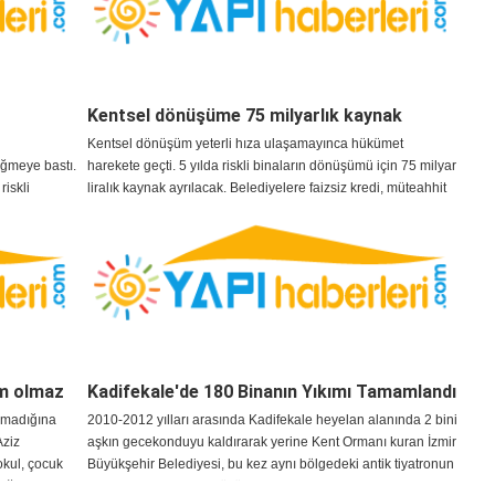
Kentsel dönüşüme 75 milyarlık kaynak
Kentsel dönüşüm yeterli hıza ulaşamayınca hükümet
üğmeye bastı.
harekete geçti. 5 yılda riskli binaların dönüşümü için 75 milyar
riskli
liralık kaynak ayrılacak. Belediyelere faizsiz kredi, müteahhit
 kaynak
ve vatandaşa teşvik verilecek
üm olmaz
Kadifekale'de 180 Binanın Yıkımı Tamamlandı
lmadığına
2010-2012 yılları arasında Kadifekale heyelan alanında 2 bini
Aziz
aşkın gecekonduyu kaldırarak yerine Kent Ormanı kuran İzmir
okul, çocuk
Büyükşehir Belediyesi, bu kez aynı bölgedeki antik tiyatronun
duğuna dikkat
ortaya çıkarılması ve kültürel tesis alanının oluşturulması için