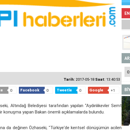
EN
AR
Tarih:
2017-05-18
Saat:
13:40:53
Bİ
te
Facebook
Tweetle
Google
0
0
0
+1
ki, Altındağ Belediyesi tarafından yapılan "Aydınlıkevler Semt
da bir konuşma yapan Bakan önemli açıklamalarda bulundu.
ına da değinen Özhaseki, "Türkiye'de kentsel dönüşümün acilen