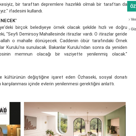
siyiz, bir taraftan depremlere hazırlıklı olmalı bir taraftan da
ÖZ
z." ifadesini kullandı.
Ver
ENECEK"
ye'deki birçok belediyeye örnek olacak şekilde hızlı ve doğru
Gizl
 "Seyfi Demirsoy Mahallesinde itirazlar vardı. O itirazlar geride
inşallah o mahalle dönüşecek. Caddenin öbür tarafındaki Örnek
lar Kurulu'na sunulacak. Bakanlar Kurulu'ndan sonra da yeniden
epsinin memnun olacağı bir vaziyette yenilenmiş olacak."
 kültürünün değiştiğine işaret eden Özhaseki, sosyal donatı
ın karşılanması içinde evlerin yenilenmesi gerektiğini anlattı.