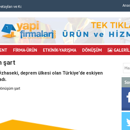
Ana
mu..
Bursa'da inşaat iskelesi çöktü: 6 işçi yaralı..
ENT
FİRMA-ÜRÜN
ETKİNİK-YARIŞMA
DÖNÜŞÜM
GALERİL
m şart
zhaseki, deprem ülkesi olan Türkiye'de eskiyen
adı.
So
 dönüşüm şart