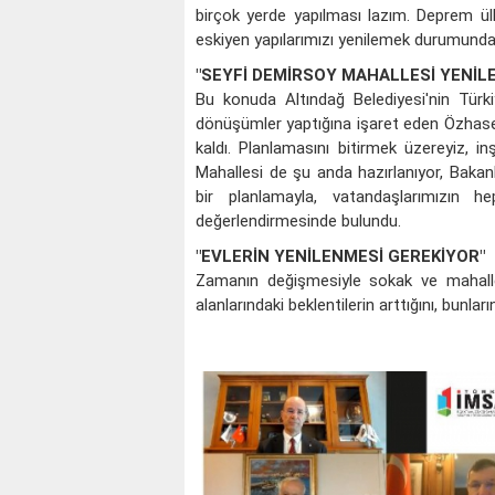
birçok yerde yapılması lazım. Deprem ülke
eskiyen yapılarımızı yenilemek durumundayı
"SEYFİ DEMİRSOY MAHALLESİ YENİL
Bu konuda Altındağ Belediyesi'nin Türki
dönüşümler yaptığına işaret eden Özhaseki,
kaldı. Planlamasını bitirmek üzereyiz, 
Mahallesi de şu anda hazırlanıyor, Bakan
bir planlamayla, vatandaşlarımızın h
değerlendirmesinde bulundu.
"EVLERİN YENİLENMESİ GEREKİYOR"
Zamanın değişmesiyle sokak ve mahalle
alanlarındaki beklentilerin arttığını, bunlar