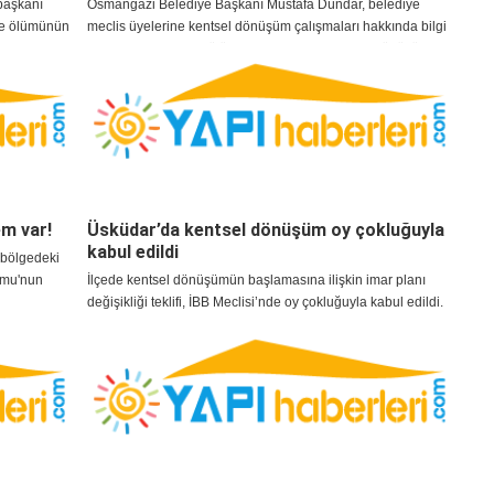
rbaşkanı
Osmangazi Belediye Başkanı Mustafa Dündar, belediye
ve ölümünün
meclis üyelerine kentsel dönüşüm çalışmaları hakkında bilgi
 ediliyor.
verdi. Hedeflerinin bütün Osmangazi'de kentsel dönüşüm
yapmak olduğunu ifade eden Başkan Dündar, şu an için 5
farklı bölgede çalışmalar yürüttüklerini, Altıparmak ve
Çarşamba bölgesinde ise yakın vadede kentsel dönüşüm
yapmayı planlamadıklarını dile getirdi.
em var!
Üsküdar’da kentsel dönüşüm oy çokluğuyla
kabul edildi
k bölgedeki
ormu'nun
İlçede kentsel dönüşümün başlamasına ilişkin imar planı
değişikliği teklifi, İBB Meclisi’nde oy çokluğuyla kabul edildi.