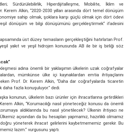
ri; Sürdürülebilirlik, Hiperdijitalleşme, Mobilite, İklim ve
r. Kerem Alkin, “2020-2030 yılları arasında dört temel dönüşüm
ekonomiye sahip olmak, şoklara karşı güçlü olmak için dört ödevi
 yeşil dönüşüm ve bilgi dönüşümünü gerçekleştirmek” ifadesini
kapsamında üst düzey temasların gerçekleştiğini hatırlatan Prof.
şil yakıt ve yeşil hidrojen konusunda AB ile bir iş birliği söz
acak”
çekleşmesi adına önemli bir yaklaşımın ülkelerin uzak coğrafyalar
lardan, mümkünse ülke içi kaynaklardan emtia ihtiyaçlarını
eken Prof. Dr. Kerem Alkin, “Daha dar coğrafyalarda ticaretin
ok daha fazla konuşuluyor.” dedi.
a konunun, ülkelerin bazı ürünler için ihracatlarına getirdikleri
 Kerem Alkin, “Korumacılığı nasıl yöneteceğiz konusu da önemli
ı korumaya aldıklarında bu nasıl yönetilecek? Ülkenin ihtiyacı ne
? Ülkemiz açısından da bu hesapları yapmamız, hazırlıklı olmamız
rı doğru yöneterek ihracat gelirlerini kaybetmememiz gerekir. Bu
ememiz lazım.” vurgusunu yaptı.