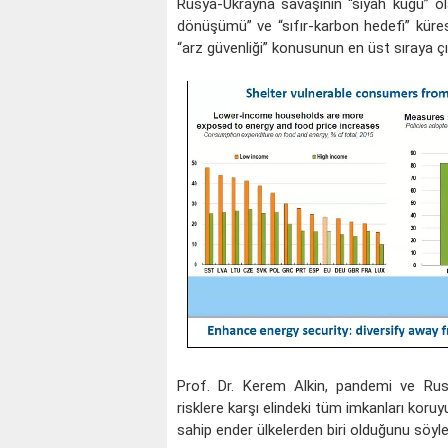
Rusya-Ukrayna savaşının “siyah kuğu” olara
dönüşümü” ve “sıfır-karbon hedefi” küre
“arz güvenliği” konusunun en üst sıraya çıkt
Prof. Dr. Kerem Alkin, pandemi ve Rusy
risklere karşı elindeki tüm imkanları koruy
sahip ender ülkelerden biri olduğunu söyle