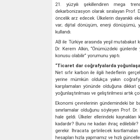
21. yüzyılı şekillendiren mega trendle
dekarbonizasyon olarak sıralayan Prof. D
öncelik arz edecek. Ülkelerin dayanıklı 
var; dijital dönüşüm, enerji dönüşümü,
kullandı.
AB ile Türkiye arasında yeşil mutabakat 
Dr. Kerem Alkin, “Önümüzdeki günlerde ye
konusu olabilir” yorumunu yaptı.
“Ticaret dar coğrafyalarda yoğunlaş
Net sıfır karbon ile ilgili hedeflerin ger
yerine mümkün oldukça yakın coğrafya
karşılamaları yönünde olduğuna dikkat ç
yoğunlaştırılması ve geliştirilmesi artık ç
Ekonomi çevrelerinin gündemindeki bir başk
sınırlamalar olduğunu söyleyen Prof. Dr.
hale geldi. Ülkeler ellerindeki kaynaklar
kadardır? Bunu ne kadarı ihraç edilebilir
gerekir. İhracata getirilecek kısıtlamala
hesapları hızla yapmamız ve hızlı güncell