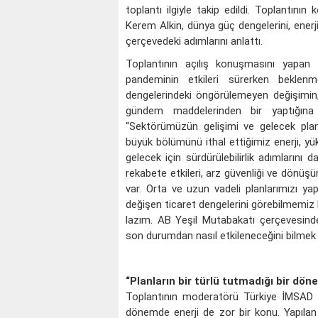
toplantı ilgiyle takip edildi. Toplantın
Kerem Alkin, dünya güç dengelerini, enerji 
çerçevedeki adımlarını anlattı.
Toplantının açılış konuşmasını yapa
pandeminin etkileri sürerken beklen
dengelerindeki öngörülemeyen değişimin
gündem maddelerinden bir yaptığına 
“Sektörümüzün gelişimi ve gelecek plan
büyük bölümünü ithal ettiğimiz enerji, y
gelecek için sürdürülebilirlik adımlarını 
rekabete etkileri, arz güvenliği ve dönü
var. Orta ve uzun vadeli planlarımızı y
değişen ticaret dengelerini görebilmemiz l
lazım. AB Yeşil Mutabakatı çerçevesind
son durumdan nasıl etkileneceğini bilmek 
“Planların bir türlü tutmadığı bir dö
Toplantının moderatörü Türkiye İMSAD B
dönemde enerji de zor bir konu. Yapılan 