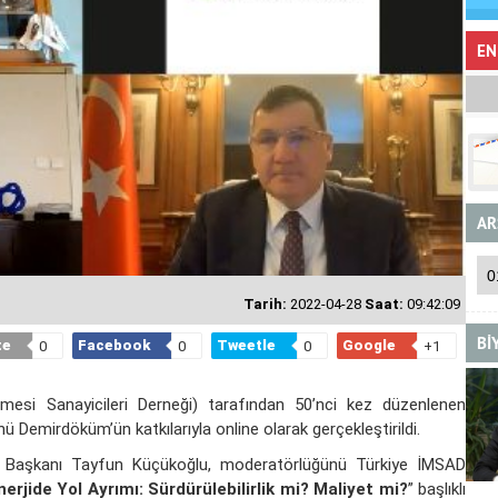
EN
AR
Tarih:
2022-04-28
Saat:
09:42:09
Bİ
te
Facebook
Tweetle
Google
0
0
0
+1
esi Sanayicileri Derneği) tarafından 50’nci kez düzenlenen
ünü Demirdöküm’ün katkılarıyla online olarak gerçekleştirildi.
lu Başkanı Tayfun Küçükoğlu, moderatörlüğünü Türkiye İMSAD
nerjide Yol Ayrımı: Sürdürülebilirlik mi? Maliyet mi?
” başlıklı