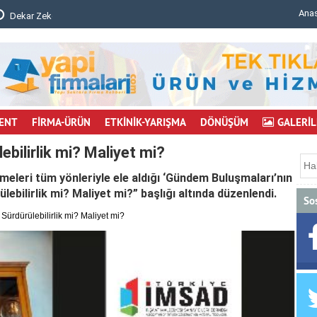
Ana
mu..
Bursa'da inşaat iskelesi çöktü: 6 işçi yaralı..
ENT
FİRMA-ÜRÜN
ETKİNİK-YARIŞMA
DÖNÜŞÜM
GALERİL
ebilirlik mi? Maliyet mi?
şmeleri tüm yönleriyle ele aldığı ‘Gündem Buluşmaları’nın
ülebilirlik mi? Maliyet mi?” başlığı altında düzenlendi.
So
 Sürdürülebilirlik mi? Maliyet mi?