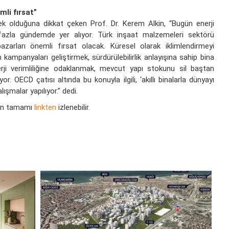
mli fırsat”
ek olduğuna dikkat çeken Prof. Dr. Kerem Alkin, “Bugün enerji
a fazla gündemde yer alıyor. Türk inşaat malzemeleri sektörü
zarları önemli fırsat olacak. Küresel olarak iklimlendirmeyi
ampanyaları geliştirmek, sürdürülebilirlik anlayışına sahip bina
erji verimliliğine odaklanmak, mevcut yapı stokunu sil baştan
. OECD çatısı altında bu konuyla ilgili, ‘akıllı binalarla dünyayı
ışmalar yapılıyor.” dedi.
nın tamamı
linkten
izlenebilir.