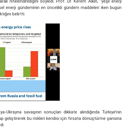
k nitelendirildiğini söyledi. Prof. Dr. Kerem Alkin, “yeşil enerji
sel enerji gündeminin en öncelikli gündem maddeleri iken bugün
ığını belirtti.
a-Ukrayna savaşının sonuçları dikkate alındığında Türkiye’nin
up geliştirerek bu riskleri kendisi için fırsata dönüştürme şansına
di.