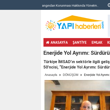
unması Hakkında Yönetm..
Dekar Zekeriyaköy Proje Detayları ve Konu
ANASAYFA
ŞANTİYE
EMLAK
K
Enerjide Yol Ayrımı: Sürdürül
Türkiye İMSAD’ın sektörle ilgili geli
50’ncisi, “Enerjide Yol Ayrımı: Sürdür
Anasayfa
DÖNÜŞÜM
Enerjide Yol Ayrımı: