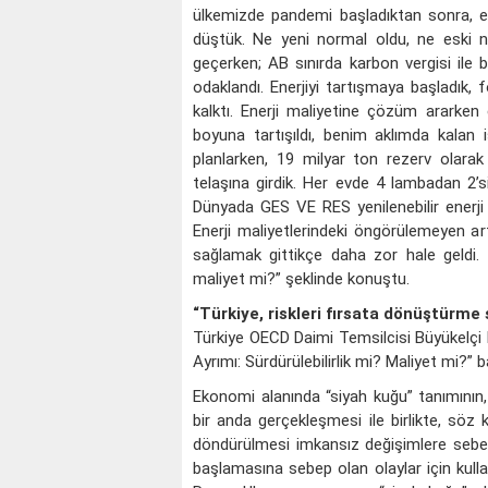
ülkemizde pandemi başladıktan sonra, e
düştük. Ne yeni normal oldu, ne eski no
geçerken; AB sınırda karbon vergisi ile 
odaklandı. Enerjiyi tartışmaya başladık, f
kalktı. Enerji maliyetine çözüm ararken 
boyuna tartışıldı, benim aklımda kalan i
planlarken, 19 milyar ton rezerv olarak 
telaşına girdik. Her evde 4 lambadan 2’si
Dünyada GES VE RES yenilenebilir enerji 
Enerji maliyetlerindeki öngörülemeyen a
sağlamak gittikçe daha zor hale geldi. B
maliyet mi?” şeklinde konuştu.
“Türkiye, riskleri fırsata dönüştürme
Türkiye OECD Daimi Temsilcisi Büyükelçi 
Ayrımı: Sürdürülebilirlik mi? Maliyet mi?” b
Ekonomi alanında “siyah kuğu” tanımının, g
bir anda gerçekleşmesi ile birlikte, söz
döndürülmesi imkansız değişimlere sebep
başlamasına sebep olan olaylar için kulla