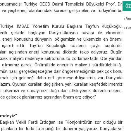
ın konuşmacısı Türkiye OECD Daimi Temsilcisi Büyükelçi Prof. Dr.
ÖZ
ve yeşil enerji alanlarındaki küresel gelişmeleri ve Türkiye’nin bu
Ver
n Türkiye İMSAD Yönetim Kurulu Başkanı Tayfun Küçükoğlu,
Gizl
medik şekilde başlayan Rusya-Ukrayna savaşı ile ekonomi
, enerji konusunu dünyanın, bölgemizin ve ülkemizin en önemli
işaret etti. Tayfun Küçükoğlu sözlerini şöyle sürdürdü:
ları açısından enerji konusunu dikkatle takip ediyoruz. Bugün
üksek maliyeti nedeniyle sektörümüzü zorlamaktadır. Öte yandan
da atmamız gerek. Önümüzde enerjinin maliyeti, sürdürülebilirliği,
şümün nasıl gerçekleşeceğine dair öngöremediğimiz pek çok konu
apmak için geleceği daha net görmeye ihtiyacımız var. Dünyada
azım. Oyunun kuralları değişirken, yeni kuralları keşfedebilmemiz
e ülkemizi ve sanayimizi doğrudan etkileyecek düzenlemelerin,
de gelecek planlarımız açısından önem arz ediyor.”
nemdeyiz”
aşkan Vekili Ferdi Erdoğan ise “Konjonktürün zor olduğu bir
planların bir türlü tutmadığı bir dönemi yaşıyoruz. Dünyada ve