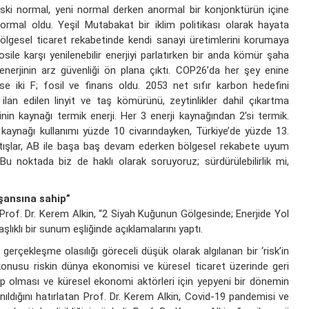
ski normal, yeni normal derken anormal bir konjonktürün içine
rmal oldu. Yeşil Mutabakat bir iklim politikası olarak hayata
bölgesel ticaret rekabetinde kendi sanayi üretimlerini korumaya
osile karşı yenilenebilir enerjiyi parlatırken bir anda kömür şaha
enerjinin arz güvenliği ön plana çıktı. COP26’da her şey enine
se iki F; fosil ve finans oldu. 2053 net sıfır karbon hedefini
ilan edilen linyit ve taş kömürünü, zeytinlikler dahil çıkartma
nin kaynağı termik enerji. Her 3 enerji kaynağından 2’si termik.
kaynağı kullanımı yüzde 10 civarındayken, Türkiye’de yüzde 13.
rtışlar, AB ile başa baş devam ederken bölgesel rekabete uyum
u noktada biz de haklı olarak soruyoruz; sürdürülebilirlik mi,
 şansına sahip”
Prof. Dr. Kerem Alkin, “2 Siyah Kuğunun Gölgesinde; Enerjide Yol
aşlıklı bir sunum eşliğinde açıklamalarını yaptı.
erçekleşme olasılığı göreceli düşük olarak algılanan bir ‘risk’in
 konusu riskin dünya ekonomisi ve küresel ticaret üzerinde geri
 olması ve küresel ekonomi aktörleri için yepyeni bir dönemin
nıldığını hatırlatan Prof. Dr. Kerem Alkin, Covid-19 pandemisi ve