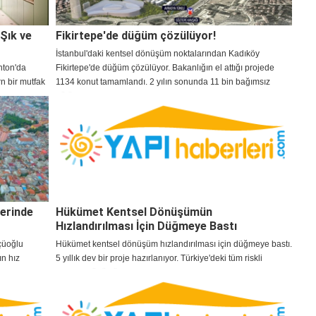
 Şık ve
Fikirtepe'de düğüm çözülüyor!
İstanbul'daki kentsel dönüşüm noktalarından Kadıköy
hton'da
Fikirtepe'de düğüm çözülüyor. Bakanlığın el attığı projede
n bir mutfak
1134 konut tamamlandı. 2 yılın sonunda 11 bin bağımsız
bölüm daha tamamlanarak hak sahiplerine teslim edilecek.
yerinde
Hükümet Kentsel Dönüşümün
Hızlandırılması İçin Düğmeye Bastı
çüoğlu
Hükümet kentsel dönüşüm hızlandırılması için düğmeye bastı.
ın hız
5 yıllık dev bir proje hazırlanıyor. Türkiye'deki tüm riskli
binaları dönüştürecek proje için 75 milyar liralık kaynak
ayrıldı.