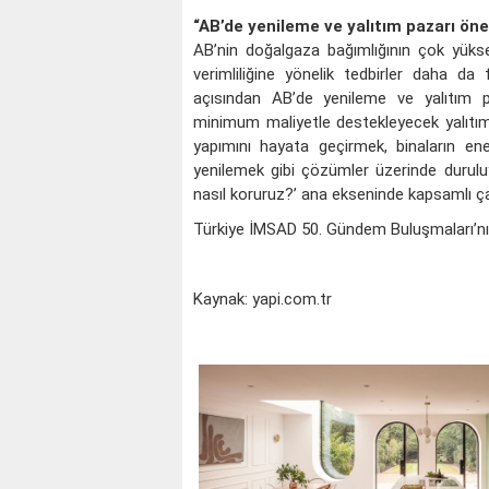
“AB’de yenileme ve yalıtım pazarı öne
AB’nin doğalgaza bağımlığının çok yüks
verimliliğine yönelik tedbirler daha d
açısından AB’de yenileme ve yalıtım pa
minimum maliyetle destekleyecek yalıtım k
yapımını hayata geçirmek, binaların en
yenilemek gibi çözümler üzerinde duruluyor
nasıl koruruz?’ ana ekseninde kapsamlı çal
Türkiye İMSAD 50. Gündem Buluşmaları’
Kaynak: yapi.com.tr