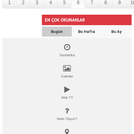
1
2
3
4
5
6
7
8
9
1
EN ÇOK OKUNANLAR
Bugün
Bu Hafta
Bu Ay
Sondakika
Galeriler
Web TV
Neler Oluyor?