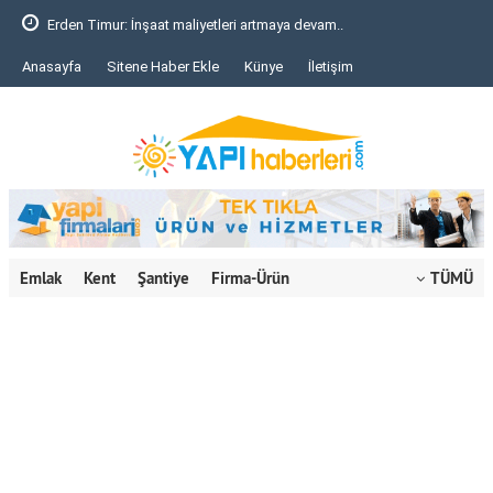
Erden Timur: İnşaat maliyetleri artmaya devam..
Anasayfa
Sitene Haber Ekle
Künye
İletişim
Emlak
Kent
Şantiye
Firma-Ürün
TÜMÜ