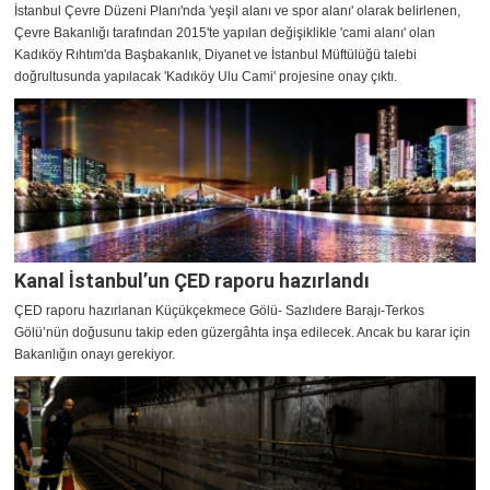
İstanbul Çevre Düzeni Planı'nda 'yeşil alanı ve spor alanı' olarak belirlenen,
Çevre Bakanlığı tarafından 2015'te yapılan değişiklikle 'cami alanı' olan
Kadıköy Rıhtım'da Başbakanlık, Diyanet ve İstanbul Müftülüğü talebi
doğrultusunda yapılacak 'Kadıköy Ulu Cami' projesine onay çıktı.
Kanal İstanbul’un ÇED raporu hazırlandı
ÇED raporu hazırlanan Küçükçekmece Gölü- Sazlıdere Barajı-Terkos
Gölü’nün doğusunu takip eden güzergâhta inşa edilecek. Ancak bu karar için
Bakanlığın onayı gerekiyor.