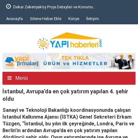
Dekar Zekeriyaköy Proje Detayları ve Konumu..
Anasayfa
Sitene Haber Ekle
Künye
İletişim
Menü
İstanbul, Avrupa’da en çok yatırım yapılan 4. şehir
oldu
Sanayi ve Teknoloji Bakanlığı koordinasyonunda çalışan
İstanbul Kalkınma Ajansı (İSTKA) Genel Sekreteri Erkam
Tüzgen, “İstanbul, bu yılın ilk çeyreğinde, Londra, Paris ve
Berlin’in ardından Avrupa’da en çok yatırım yapılan
dördüncü şehir oldu. Oyun yatırımlarında ise Avrupa ve