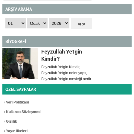
ARŞİV ARAMA
BİYOGRAFİ
Feyzullah Yetgin
Kimdir?
Feyzullah Yetgin Kimdir,
Feyzullah Yetgin neler yaptı,
Feyzullah Yetgin mesleği nedir
ÖZEL SAYFALAR
Veri Politikası
Kullanıcı Sözleşmesi
Gizlilik
Yayın İlkeleri