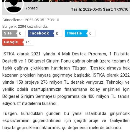
Yönetici
Tarih:
2022-05-05
Saat:
17:39:10
Güncelleme : 2022-05-05 17:39:10
Bu içerik
2204
kez okundu.
Site
Facebook
Tweetle
0
0
0
Google
+1
İSTKA olarak 2021 yılında 4 Mali Destek Programı, 1 Fizibilite
Desteği ve 1 Bölgesel Girişim Fonu çağrısı olmak üzere toplam 6
farklı çağrıya çıktıklarını hatırlatan Tüzgen, “Destek almaya hak
kazanan projeleri hayata geçirmeye başladık. İSTKA olarak 2022
yılında 158 projeye 276 milyon TL destek veriyoruz. Teknoloji ve
yenilik odaklı startuplarımızın finansmana kolay erişimleri için
Bölgesel Girişim Sermayesi programına da 400 milyon TL tahsis
ediyoruz.” ifadelerini kullandı.
Tüzgen, kuruldukları günden bu yana İstanbul’da girişimcilik
ekosisteminin güçlendirilmesi için çeşitli proje ve faaliyetleri
hayata geçirdiklerini aktararak, şu değerlendirmelerde bulundu: