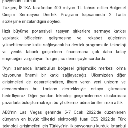
pavyonunu kurduk”
Tüzgen, İSTKA tarafından 400 milyon TL tahsis edilen Bölgesel
Girişim Sermayesi Destek Programı kapsamında 2 fonla
sözleşme imzalandığını söyledi.
Hızlı büyüme potansiyeli taşıyan şirketlere sermaye katkısı
yapılarak bölgelerin gelişmesine ve rekabet güçlerinin
yükseltilmesine katkı sağlayacak bu destek programı ile teknoloji
ve yenilik tabanlı girişimlerin finansmana çok daha kolay
erişeceğini vurgulayan Tüzgen, sözlerini şöyle sürdürdü:
“Aynı zamanda İstanbul’un bölgesel girişimcilik merkezi olma
vizyonuna önemli bir katkı sağlayacağız. Ülkemizden diğer
girişimcileri de cesaretlendiren, ilham veren yeni unicorn ve
decacornların bu fonların destekleriyle ortaya çıkmasını
hedefliyoruz. Diğer yandan teknoloji girişimcilerimizi uluslararası
pazarlarla buluşturmak için bu yıl ülkemiz adına bir ilke imza attık.
ABD’nin Las Vegas şehrinde 5-7 Ocak 2022’de düzenlenen
dünyanın en büyük tüketici elektroniği fuarı CES 2022’de Türk
teknoloji girişimcileri için Türkiye’nin ilk pavyonunu kurduk. İstanbul