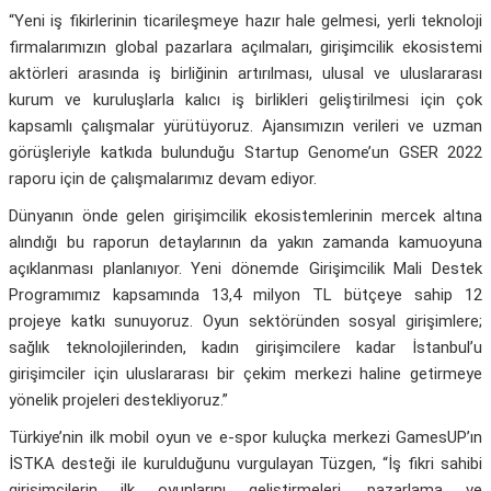
“Yeni iş fikirlerinin ticarileşmeye hazır hale gelmesi, yerli teknoloji
firmalarımızın global pazarlara açılmaları, girişimcilik ekosistemi
aktörleri arasında iş birliğinin artırılması, ulusal ve uluslararası
kurum ve kuruluşlarla kalıcı iş birlikleri geliştirilmesi için çok
kapsamlı çalışmalar yürütüyoruz. Ajansımızın verileri ve uzman
görüşleriyle katkıda bulunduğu Startup Genome’un GSER 2022
raporu için de çalışmalarımız devam ediyor.
Dünyanın önde gelen girişimcilik ekosistemlerinin mercek altına
alındığı bu raporun detaylarının da yakın zamanda kamuoyuna
açıklanması planlanıyor. Yeni dönemde Girişimcilik Mali Destek
Programımız kapsamında 13,4 milyon TL bütçeye sahip 12
projeye katkı sunuyoruz. Oyun sektöründen sosyal girişimlere;
sağlık teknolojilerinden, kadın girişimcilere kadar İstanbul’u
girişimciler için uluslararası bir çekim merkezi haline getirmeye
yönelik projeleri destekliyoruz.”
Türkiye’nin ilk mobil oyun ve e-spor kuluçka merkezi GamesUP’ın
İSTKA desteği ile kurulduğunu vurgulayan Tüzgen, “İş fikri sahibi
girişimcilerin ilk oyunlarını geliştirmeleri, pazarlama ve