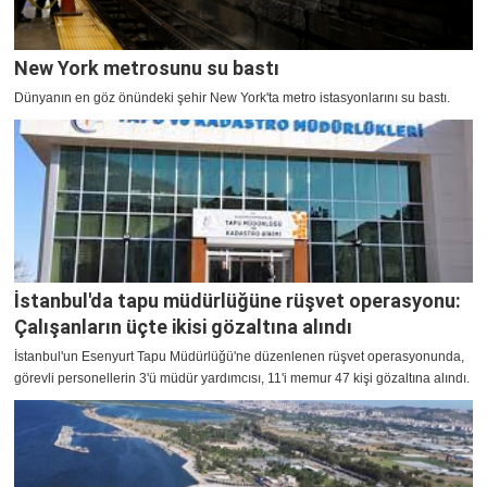
New York metrosunu su bastı
Dünyanın en göz önündeki şehir New York'ta metro istasyonlarını su bastı.
İstanbul'da tapu müdürlüğüne rüşvet operasyonu:
Çalışanların üçte ikisi gözaltına alındı
İstanbul'un Esenyurt Tapu Müdürlüğü'ne düzenlenen rüşvet operasyonunda,
görevli personellerin 3'ü müdür yardımcısı, 11'i memur 47 kişi gözaltına alındı.