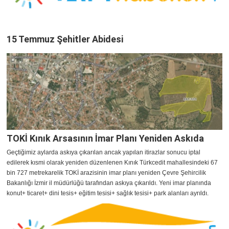
15 Temmuz Şehitler Abidesi
TOKİ Kınık Arsasının İmar Planı Yeniden Askıda
Geçtiğimiz aylarda askıya çıkarılan ancak yapılan itirazlar sonucu iptal
edilerek kısmi olarak yeniden düzenlenen Kınık Türkcedit mahallesindeki 67
bin 727 metrekarelik TOKİ arazisinin imar planı yeniden Çevre Şehircilik
Bakanlığı İzmir il müdürlüğü tarafından askıya çıkarıldı. Yeni imar planında
konut+ ticaret+ dini tesis+ eğitim tesisi+ sağlık tesisi+ park alanları ayrıldı.