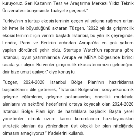
kuruyoruz. Geri Kazanım Test ve Araştırma Merkezi Yıldız Teknik
Üniversitesi bünyesinde faaliyete geçecek.”
Türkiye’nin startup ekosisteminin geçen yıl salgına rağmen artan
bir ivme ile büyüdüğünü aktaran Tüzgen, “2022 yılı da girişimcilik
ekosistemimiz için verimli başladı. İstanbul, bu yılın ilk çeyreğinde,
Londra, Paris ve Berlin’in ardından Avrupa’da en çok yatırım
yapılan dördüncü şehir oldu. Startups Watch’un raporuna göre
İstanbul, oyun yatırımlarında Avrupa ve MENA bölgesinde birinci
sırada yer alıyor. Bu veriler girişimcilik ekosistemimizin geleceğine
dair bize umut aşılıyor.” diye konuştu.
Tüzgen, 2024-2028 İstanbul Bölge Planı’nın hazırlıklarına
başladıklarını dile getirerek, “İstanbul Bölgesi’nin sosyoekonomik
gelişme eğilimlerini, gelişme potansiyelini, öncelikli müdahale
alanlarını ve sektörel hedeflerini ortaya koyacak olan 2024-2028
İstanbul Bölge Planı için de hazırlıklara başladık. Başta yerel
yönetimler olmak üzere kamu kurumlarının hazırlayacakları
stratejik planları da yönlendiren üst ölçekli bir plan niteliğinde
olmasını amaçlıyoruz.” ifadelerini kullandı.