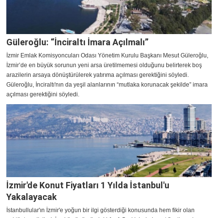
Güleroğlu: “İnciraltı İmara Açılmalı”
İzmir Emlak Komisyoncuları Odası Yönetim Kurulu Başkanı Mesut Güleroğlu,
İzmir’de en büyük sorunun yeni arsa üretilmemesi olduğunu belirterek boş
arazilerin arsaya dönüştürülerek yatırıma açılması gerektiğini söyledi.
Güleroğlu, İnciraltı'nın da yeşil alanlarının “mutlaka korunacak şekilde” imara
açılması gerektiğini söyledi.
İzmir'de Konut Fiyatları 1 Yılda İstanbul'u
Yakalayacak
İstanbullular'ın İzmir'e yoğun bir ilgi gösterdiği konusunda hem fikir olan