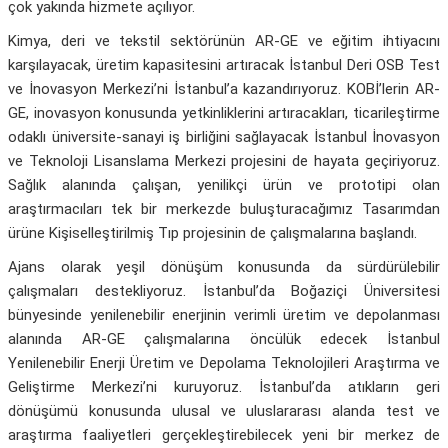
çok yakında hizmete açılıyor.
Kimya, deri ve tekstil sektörünün AR-GE ve eğitim ihtiyacını
karşılayacak, üretim kapasitesini artıracak İstanbul Deri OSB Test
ve İnovasyon Merkezi’ni İstanbul’a kazandırıyoruz. KOBİ’lerin AR-
GE, inovasyon konusunda yetkinliklerini artıracakları, ticarileştirme
odaklı üniversite-sanayi iş birliğini sağlayacak İstanbul İnovasyon
ve Teknoloji Lisanslama Merkezi projesini de hayata geçiriyoruz.
Sağlık alanında çalışan, yenilikçi ürün ve prototipi olan
araştırmacıları tek bir merkezde buluşturacağımız Tasarımdan
ürüne Kişiselleştirilmiş Tıp projesinin de çalışmalarına başlandı.
Ajans olarak yeşil dönüşüm konusunda da sürdürülebilir
çalışmaları destekliyoruz. İstanbul’da Boğaziçi Üniversitesi
bünyesinde yenilenebilir enerjinin verimli üretim ve depolanması
alanında AR-GE çalışmalarına öncülük edecek İstanbul
Yenilenebilir Enerji Üretim ve Depolama Teknolojileri Araştırma ve
Geliştirme Merkezi’ni kuruyoruz. İstanbul’da atıkların geri
dönüşümü konusunda ulusal ve uluslararası alanda test ve
araştırma faaliyetleri gerçekleştirebilecek yeni bir merkez de