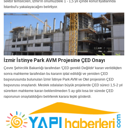
sektör temsilcileri, İzmir'in önümüzdeki 1 - 1,5 yıl içinde konut fiyatlarında
İstanbul'u yakalayacağını belirtiyor.
İzmir İstinye Park AVM Projesine ÇED Onayı
Çevre Şehircilik Bakanlığı tarafından 'ÇED gerekli Değildir' kararı verildikjten
sonra mahkeme tarafından bu kararın iptal edildiği ve yeniden ÇED
başvurusunda bulunulan İzmir İstinye Park AVM ve Otel projesinin ÇED
başvurusu onaylandı. Meslek odalaları büyük projelerde ÇED süreci 1,5-2 yıl
sürerken mahkeme kararı beklenilmeden 5 ay gibi kısa bir sürede ÇED
raporunun onaylatıldığını belirterek karara tepki gösterdi.