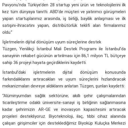
Pavyonu’nda Türkiye’den 28 startup yeni ürün ve teknolojilerini ilk
kez tüm dünyaya tanıttı. ABD’de müşteri ve yatırımcı görüşmeleri
yapan startuplarımız arasında, iş birliği, bayilik anlaşması ve ilk
satışını-ihracatını yapan, distribütörlük teklifi alan firmalarımız
oldu.”
İşletmelerin dijital dönüşüm uyum süreçlerine destek
Tüzgen, Yenilikçi İstanbul Mali Destek Programı ile İstanbul’da
sanayinin rekabet gücünün artırılması için 86,1 milyon TL bütçeye
sahip 36 projeyi hayata geçirdiklerini kaydetti.
İstanbul’daki işletmelerin dijital dönüşüm konusunda
farkındalıklarını artıracakları ve uyum süreçlerini hızlandıracak
mekanizmaları devreye aldıklarını anlatan Tüzgen, şunları kaydetti:
“Alüminyumdan sağlık sektörüne; akıllı şehir çalışmalarından
ticarileştirme odaklı üniversite-sanayi iş birliğinin sağlanmasına
kadar şehrimizin AR-GE ve inovasyon kapasitesini artıracak
projeleri destekliyoruz. Biyoteknoloji, ilaç, tıbbi cihaz alanında
çalışan girişimciler için desteklediğimiz Biyoküp Kuluçka Merkezi