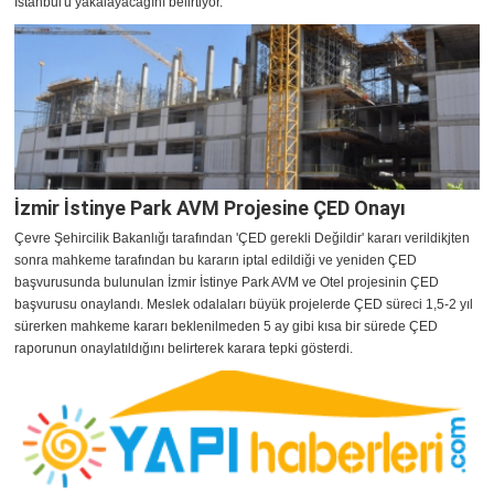
İstanbul'u yakalayacağını belirtiyor.
İzmir İstinye Park AVM Projesine ÇED Onayı
Çevre Şehircilik Bakanlığı tarafından 'ÇED gerekli Değildir' kararı verildikjten
sonra mahkeme tarafından bu kararın iptal edildiği ve yeniden ÇED
başvurusunda bulunulan İzmir İstinye Park AVM ve Otel projesinin ÇED
başvurusu onaylandı. Meslek odalaları büyük projelerde ÇED süreci 1,5-2 yıl
sürerken mahkeme kararı beklenilmeden 5 ay gibi kısa bir sürede ÇED
raporunun onaylatıldığını belirterek karara tepki gösterdi.