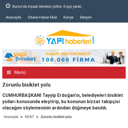
Bursa'da inşaat iskelesi çöktü: 6 işçi yaralı..
Anasayfa
Sitene Haber Ekle
Künye
İletişim
Menü
Zorunlu bisiklet yolu
CUMHURBAŞKANI Tayyip Erdoğan’ın, belediyeleri bisiklet
yolları konusunda eleştirip, bu konunun bizzat takipçisi
olacağını söylemesinin ardından düğmeye basıldı.
Anasayfa
KENT
Zorunlu bisiklet yolu