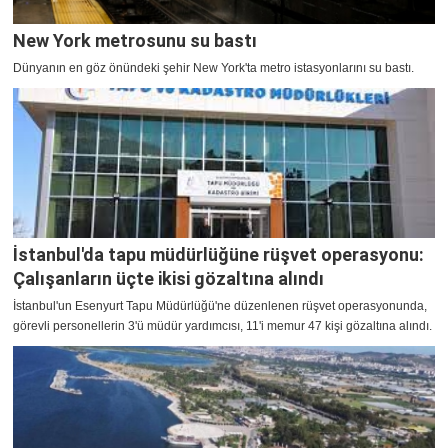
New York metrosunu su bastı
Dünyanın en göz önündeki şehir New York'ta metro istasyonlarını su bastı.
İstanbul'da tapu müdürlüğüne rüşvet operasyonu:
Çalışanların üçte ikisi gözaltına alındı
İstanbul'un Esenyurt Tapu Müdürlüğü'ne düzenlenen rüşvet operasyonunda,
görevli personellerin 3'ü müdür yardımcısı, 11'i memur 47 kişi gözaltına alındı.