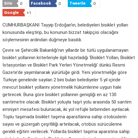
Site
Facebook
Tweetle
0
0
0
Google
+1
CUMHURBAŞKANI Tayyip Erdoğan’ın, belediyeleri bisiklet yolları
konusunda eleştirip, bu konunun bizzat takipçisi olacağını
söylemesinin ardından düğmeye basıldı.
Çevre ve Şehircilik Bakanlığı’nın yıllardır bir türlü uygulanamayan
bisiklet yollarının kriterleriyle ilgili hazırladığı ‘Bisiklet Yolları, Bisiklet
İstasyonları ve Bisiklet Park Yerleri Yönetmeliği’ dünkü Resmi
Gazete’de yayımlanarak yürürlüğe girdi. Yeni yönetmeliğe göre
Türkiye genelinde sayıları 2 bini bulan belediyeler 5 yıl içinde
mevcut bisiklet yollarını yönetmelik hükümlerine uygun hale
getirecek. Buna göre bisiklet yollarının genişliği en az 130
santimetre olacak. Bisiklet yoluyla taşıt yolu arasında 50 santim
emniyet mesafesi bulunacak, iki yol refüjle birbirinden ayrılacak.
Toplu taşımada bisiklet taşıma aparatlarına sahip otobüslerin
sayısı ve güzergah çeşitliliği artırılacak, otobüs sürücülerine
gerekli eğitim verilecek. Yollarda bisiklet taşıma aparatına sahip