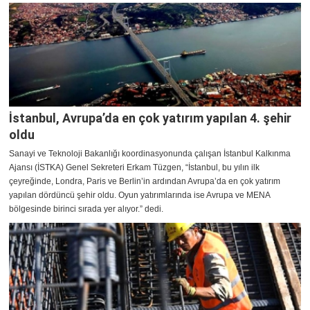
İstanbul, Avrupa’da en çok yatırım yapılan 4. şehir
oldu
Sanayi ve Teknoloji Bakanlığı koordinasyonunda çalışan İstanbul Kalkınma
Ajansı (İSTKA) Genel Sekreteri Erkam Tüzgen, “İstanbul, bu yılın ilk
çeyreğinde, Londra, Paris ve Berlin’in ardından Avrupa’da en çok yatırım
yapılan dördüncü şehir oldu. Oyun yatırımlarında ise Avrupa ve MENA
bölgesinde birinci sırada yer alıyor.” dedi.