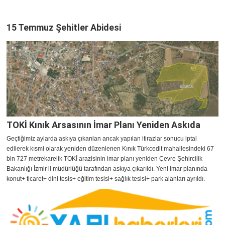
15 Temmuz Şehitler Abidesi
TOKİ Kınık Arsasının İmar Planı Yeniden Askıda
Geçtiğimiz aylarda askıya çıkarılan ancak yapılan itirazlar sonucu iptal
edilerek kısmi olarak yeniden düzenlenen Kınık Türkcedit mahallesindeki 67
bin 727 metrekarelik TOKİ arazisinin imar planı yeniden Çevre Şehircilik
Bakanlığı İzmir il müdürlüğü tarafından askıya çıkarıldı. Yeni imar planında
konut+ ticaret+ dini tesis+ eğitim tesisi+ sağlık tesisi+ park alanları ayrıldı.