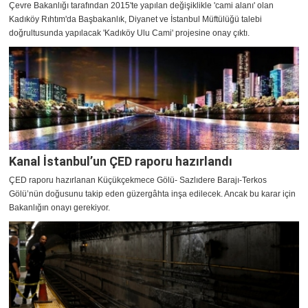
Çevre Bakanlığı tarafından 2015'te yapılan değişiklikle 'cami alanı' olan
Kadıköy Rıhtım'da Başbakanlık, Diyanet ve İstanbul Müftülüğü talebi
doğrultusunda yapılacak 'Kadıköy Ulu Cami' projesine onay çıktı.
Kanal İstanbul’un ÇED raporu hazırlandı
ÇED raporu hazırlanan Küçükçekmece Gölü- Sazlıdere Barajı-Terkos
Gölü’nün doğusunu takip eden güzergâhta inşa edilecek. Ancak bu karar için
Bakanlığın onayı gerekiyor.