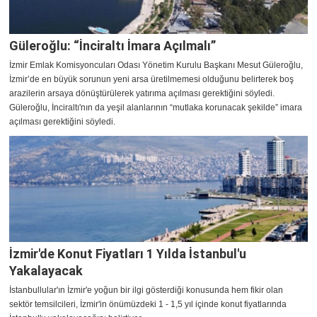
Güleroğlu: “İnciraltı İmara Açılmalı”
İzmir Emlak Komisyoncuları Odası Yönetim Kurulu Başkanı Mesut Güleroğlu,
İzmir’de en büyük sorunun yeni arsa üretilmemesi olduğunu belirterek boş
arazilerin arsaya dönüştürülerek yatırıma açılması gerektiğini söyledi.
Güleroğlu, İnciraltı'nın da yeşil alanlarının “mutlaka korunacak şekilde” imara
açılması gerektiğini söyledi.
İzmir'de Konut Fiyatları 1 Yılda İstanbul'u
Yakalayacak
İstanbullular'ın İzmir'e yoğun bir ilgi gösterdiği konusunda hem fikir olan
sektör temsilcileri, İzmir'in önümüzdeki 1 - 1,5 yıl içinde konut fiyatlarında