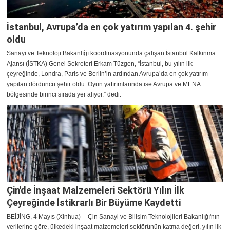
İstanbul, Avrupa’da en çok yatırım yapılan 4. şehir
oldu
Sanayi ve Teknoloji Bakanlığı koordinasyonunda çalışan İstanbul Kalkınma
Ajansı (İSTKA) Genel Sekreteri Erkam Tüzgen, “İstanbul, bu yılın ilk
çeyreğinde, Londra, Paris ve Berlin’in ardından Avrupa’da en çok yatırım
yapılan dördüncü şehir oldu. Oyun yatırımlarında ise Avrupa ve MENA
bölgesinde birinci sırada yer alıyor.” dedi.
Çin'de İnşaat Malzemeleri Sektörü Yılın İlk
Çeyreğinde İstikrarlı Bir Büyüme Kaydetti
BEİJİNG, 4 Mayıs (Xinhua) -- Çin Sanayi ve Bilişim Teknolojileri Bakanlığı'nın
verilerine göre, ülkedeki inşaat malzemeleri sektörünün katma değeri, yılın ilk