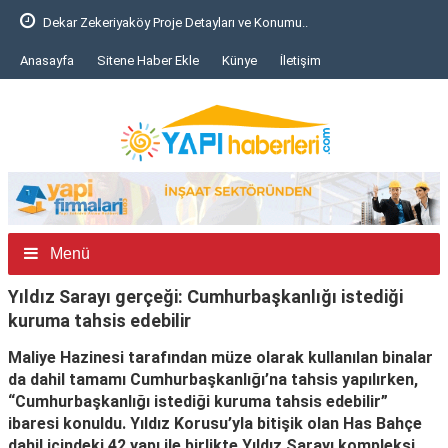
Bursa'da inşaat iskelesi çöktü: 6 işçi yaralı..
Anasayfa
Sitene Haber Ekle
Künye
İletişim
Menü
Yıldız Sarayı gerçeği: Cumhurbaşkanlığı istediği
kuruma tahsis edebilir
Maliye Hazinesi tarafından müze olarak kullanılan binalar
da dahil tamamı Cumhurbaşkanlığı’na tahsis yapılırken,
“Cumhurbaşkanlığı istediği kuruma tahsis edebilir”
ibaresi konuldu. Yıldız Korusu’yla bitişik olan Has Bahçe
dahil içindeki 42 yapı ile birlikte Yıldız Sarayı kompleksi