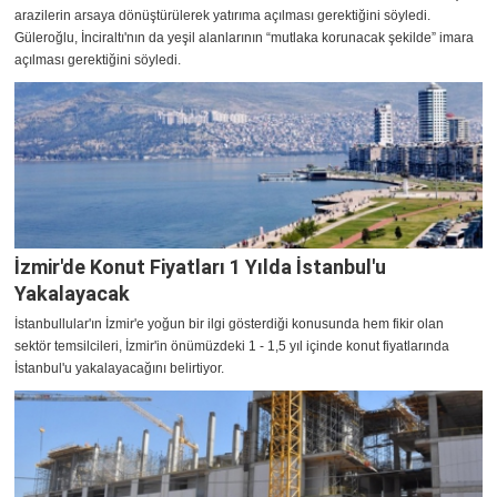
arazilerin arsaya dönüştürülerek yatırıma açılması gerektiğini söyledi.
Güleroğlu, İnciraltı'nın da yeşil alanlarının “mutlaka korunacak şekilde” imara
açılması gerektiğini söyledi.
İzmir'de Konut Fiyatları 1 Yılda İstanbul'u
Yakalayacak
İstanbullular'ın İzmir'e yoğun bir ilgi gösterdiği konusunda hem fikir olan
sektör temsilcileri, İzmir'in önümüzdeki 1 - 1,5 yıl içinde konut fiyatlarında
İstanbul'u yakalayacağını belirtiyor.