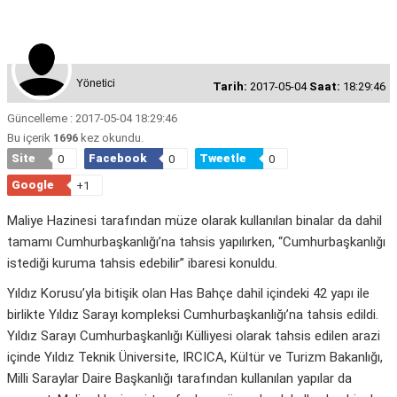
Yönetici
Tarih:
2017-05-04
Saat:
18:29:46
Güncelleme : 2017-05-04 18:29:46
Bu içerik
1696
kez okundu.
Site
Facebook
Tweetle
0
0
0
Google
+1
Maliye Hazinesi tarafından müze olarak kullanılan binalar da dahil
tamamı Cumhurbaşkanlığı’na tahsis yapılırken, “Cumhurbaşkanlığı
istediği kuruma tahsis edebilir” ibaresi konuldu.
Yıldız Korusu’yla bitişik olan Has Bahçe dahil içindeki 42 yapı ile
birlikte Yıldız Sarayı kompleksi Cumhurbaşkanlığı’na tahsis edildi.
Yıldız Sarayı Cumhurbaşkanlığı Külliyesi olarak tahsis edilen arazi
içinde Yıldız Teknik Üniversite, IRCICA, Kültür ve Turizm Bakanlığı,
Milli Saraylar Daire Başkanlığı tarafından kullanılan yapılar da