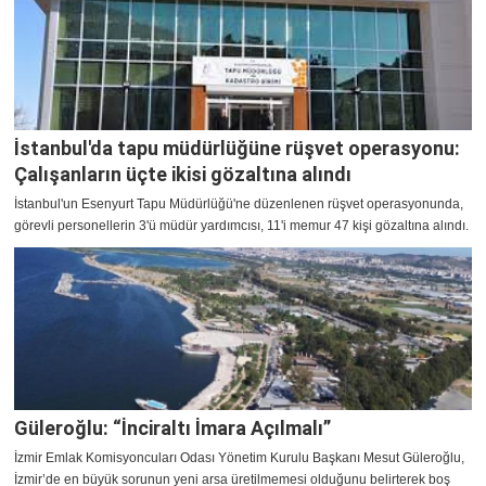
İstanbul'da tapu müdürlüğüne rüşvet operasyonu:
Çalışanların üçte ikisi gözaltına alındı
İstanbul'un Esenyurt Tapu Müdürlüğü'ne düzenlenen rüşvet operasyonunda,
görevli personellerin 3'ü müdür yardımcısı, 11'i memur 47 kişi gözaltına alındı.
Güleroğlu: “İnciraltı İmara Açılmalı”
İzmir Emlak Komisyoncuları Odası Yönetim Kurulu Başkanı Mesut Güleroğlu,
İzmir’de en büyük sorunun yeni arsa üretilmemesi olduğunu belirterek boş