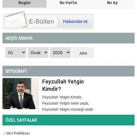
Bugün
Bu Hafta
Bu Ay
ARŞİV ARAMA
BİYOGRAFİ
Feyzullah Yetgin
Kimdir?
Feyzullah Yetgin Kimdir,
Feyzullah Yetgin neler yaptı,
Feyzullah Yetgin mesleği nedir
ÖZEL SAYFALAR
Veri Politikası