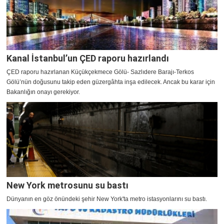
Kanal İstanbul’un ÇED raporu hazırlandı
ÇED raporu hazırlanan Küçükçekmece Gölü- Sazlıdere Barajı-Terkos
Gölü’nün doğusunu takip eden güzergâhta inşa edilecek. Ancak bu karar için
Bakanlığın onayı gerekiyor.
New York metrosunu su bastı
Dünyanın en göz önündeki şehir New York'ta metro istasyonlarını su bastı.