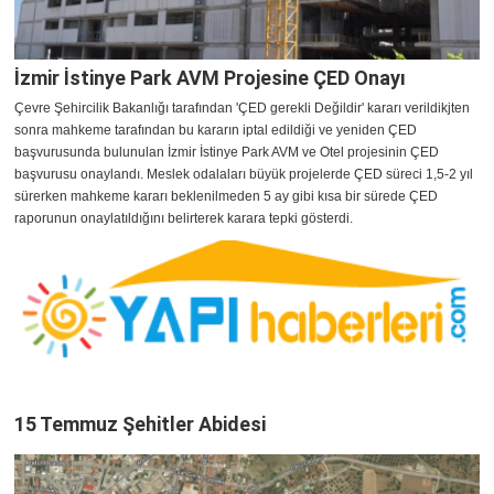
İzmir İstinye Park AVM Projesine ÇED Onayı
Çevre Şehircilik Bakanlığı tarafından 'ÇED gerekli Değildir' kararı verildikjten
sonra mahkeme tarafından bu kararın iptal edildiği ve yeniden ÇED
başvurusunda bulunulan İzmir İstinye Park AVM ve Otel projesinin ÇED
başvurusu onaylandı. Meslek odalaları büyük projelerde ÇED süreci 1,5-2 yıl
sürerken mahkeme kararı beklenilmeden 5 ay gibi kısa bir sürede ÇED
raporunun onaylatıldığını belirterek karara tepki gösterdi.
15 Temmuz Şehitler Abidesi