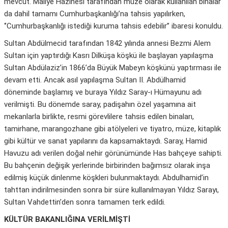
mevcut. Maliye Hazinesi tarafından müze olarak kullanılan binalar
da dahil tamamı Cumhurbaşkanlığı’na tahsis yapılırken,
‘’Cumhurbaşkanlığı istediği kuruma tahsis edebilir’’ ibaresi konuldu.
Sultan Abdülmecid tarafından 1842 yılında annesi Bezmi Alem
Sultan için yaptırdığı Kasrı Dilküşa köşkü ile başlayan yapılaşma
Sultan Abdülaziz’in 1866’da Büyük Mabeyn köşkünü yaptırması ile
devam etti. Ancak asıl yapılaşma Sultan II. Abdülhamid
döneminde başlamış ve buraya Yıldız Saray-ı Hümayunu adı
verilmişti. Bu dönemde saray, padişahın özel yaşamına ait
mekanlarla birlikte, resmi görevlilere tahsis edilen binaları,
tamirhane, marangozhane gibi atölyeleri ve tiyatro, müze, kitaplık
gibi kültür ve sanat yapılarını da kapsamaktaydı. Saray, Hamid
Havuzu adı verilen doğal nehir görünümünde Has bahçeye sahipti.
Bu bahçenin değişik yerlerinde birbirinden bağımsız olarak inşa
edilmiş küçük dinlenme köşkleri bulunmaktaydı. Abdulhamid’in
tahttan indirilmesinden sonra bir süre kullanılmayan Yıldız Sarayı,
Sultan Vahdettin’den sonra tamamen terk edildi.
KÜLTÜR BAKANLIĞINA VERİLMİŞTİ