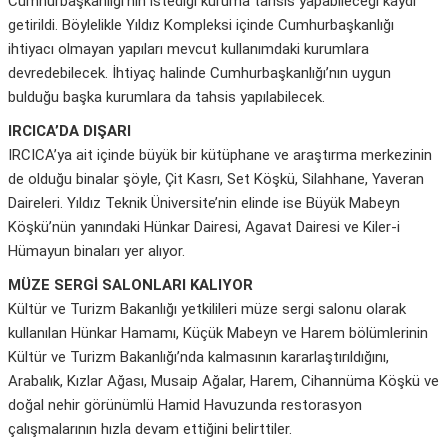
Cumhurbaşkanlığı’nın istediği kuruma tahsis yapabileceği kaydı
getirildi. Böylelikle Yıldız Kompleksi içinde Cumhurbaşkanlığı
ihtiyacı olmayan yapıları mevcut kullanımdaki kurumlara
devredebilecek. İhtiyaç halinde Cumhurbaşkanlığı’nın uygun
bulduğu başka kurumlara da tahsis yapılabilecek.
IRCICA’DA DIŞARI
IRCICA’ya ait içinde büyük bir kütüphane ve araştırma merkezinin
de olduğu binalar şöyle, Çit Kasrı, Set Köşkü, Silahhane, Yaveran
Daireleri. Yıldız Teknik Üniversite’nin elinde ise Büyük Mabeyn
Köşkü’nün yanındaki Hünkar Dairesi, Agavat Dairesi ve Kiler-i
Hümayun binaları yer alıyor.
MÜZE SERGİ SALONLARI KALIYOR
Kültür ve Turizm Bakanlığı yetkilileri müze sergi salonu olarak
kullanılan Hünkar Hamamı, Küçük Mabeyn ve Harem bölümlerinin
Kültür ve Turizm Bakanlığı’nda kalmasının kararlaştırıldığını,
Arabalık, Kızlar Ağası, Musaip Ağalar, Harem, Cihannüma Köşkü ve
doğal nehir görünümlü Hamid Havuzunda restorasyon
çalışmalarının hızla devam ettiğini belirttiler.