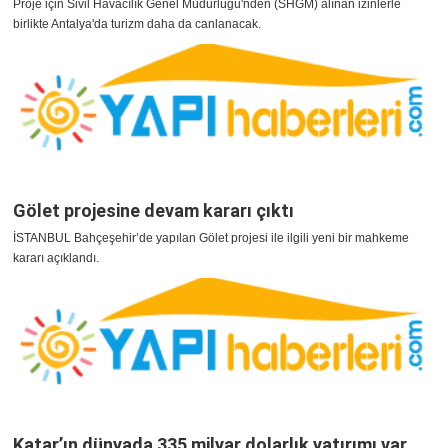
Proje için Sivil Havacılık Genel Müdürlüğü'nden (SHGM) alınan izinlerle
birlikte Antalya'da turizm daha da canlanacak.
Gölet projesine devam kararı çıktı
İSTANBUL Bahçeşehir’de yapılan Gölet projesi ile ilgili yeni bir mahkeme
kararı açıklandı.
Katar’ın dünyada 335 milyar dolarlık yatırımı var