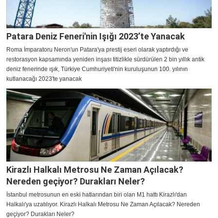
Patara Deniz Feneri'nin Işığı 2023’te Yanacak
Roma İmparatoru Neron'un Patara'ya prestij eseri olarak yaptırdığı ve
restorasyon kapsamında yeniden inşası titizlikle sürdürülen 2 bin yıllık antik
deniz fenerinde ışık, Türkiye Cumhuriyeti'nin kuruluşunun 100. yılının
kutlanacağı 2023'te yanacak
Kirazlı Halkalı Metrosu Ne Zaman Açılacak?
Nereden geçiyor? Durakları Neler?
İstanbul metrosunun en eski hatlarından biri olan M1 hattı Kirazlı'dan
Halkalı'ya uzatılıyor. Kirazlı Halkalı Metrosu Ne Zaman Açılacak? Nereden
geçiyor? Durakları Neler?