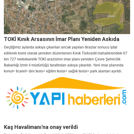
TOKİ Kınık Arsasının İmar Planı Yeniden Askıda
Geçtiğimiz aylarda askıya çıkarılan ancak yapılan itirazlar sonucu iptal
edilerek kısmi olarak yeniden düzenlenen Kınık Türkcedit mahallesindeki 67
bin 727 metrekarelik TOKİ arazisinin imar planı yeniden Çevre Şehircilik
Bakanlığı İzmir il müdürlüğü tarafından askıya çıkarıldı. Yeni imar planında
konut+ ticaret+ dini tesis+ eğitim tesisi+ sağlık tesisi+ park alanları ayrıldı.
Kaş Havalimanı'na onay verildi