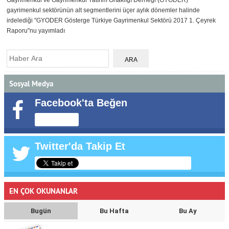
Gayrimenkul ve Gayrimenkul Yatırım Ortaklığı Derneği (GYODER)
gayrimenkul sektörünün alt segmentlerini üçer aylık dönemler halinde
irdelediği "GYODER Gösterge Türkiye Gayrimenkul Sektörü 2017 1. Çeyrek
Raporu"nu yayımladı
Sosyal Medya
Facebook'ta Beğen
Twitter'da Takip Et
EN ÇOK OKUNANLAR
Bugün
Bu Hafta
Bu Ay