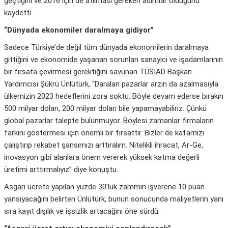
geçtiğini ve 2016 için de atılması gereken adımlar olduğunu
kaydetti.
“Dünyada ekonomiler daralmaya gidiyor”
Sadece Türkiye’de değil tüm dünyada ekonomilerin daralmaya
gittiğini ve ekonomide yaşanan sorunları sanayici ve işadamlarının
bir fırsata çevirmesi gerektiğini savunan TÜSİAD Başkan
Yardımcısı Şükrü Ünlütürk, “Daralan pazarlar arzın da azalmasıyla
ülkemizin 2023 hedeflerini zora soktu. Böyle devam ederse bırakın
500 milyar doları, 200 milyar doları bile yapamayabiliriz. Çünkü
global pazarlar talepte bulunmuyor. Böylesi zamanlar firmaların
farkını göstermesi için önemli bir fırsattır. Bizler de kafamızı
çalıştırıp rekabet şansımızı arttıralım. Nitelikli ihracat, Ar-Ge,
inovasyon gibi alanlara önem vererek yüksek katma değerli
üretimi arttırmalıyız” diye konuştu.
Asgari ücrete yapılan yüzde 30’luk zammın işverene 10 puan
yansıyacağını belirten Ünlütürk, bunun sonucunda maliyetlerin yanı
sıra kayıt dışılık ve işsizlik artacağını öne sürdü.