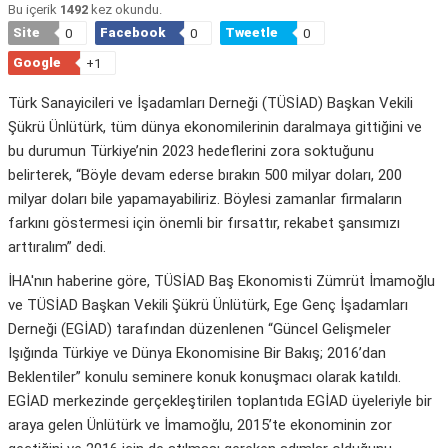
Bu içerik
1492
kez okundu.
Site
Facebook
Tweetle
0
0
0
Google
+1
Türk Sanayicileri ve İşadamları Derneği (TÜSİAD) Başkan Vekili
Şükrü Ünlütürk, tüm dünya ekonomilerinin daralmaya gittiğini ve
bu durumun Türkiye’nin 2023 hedeflerini zora soktuğunu
belirterek, “Böyle devam ederse bırakın 500 milyar doları, 200
milyar doları bile yapamayabiliriz. Böylesi zamanlar firmaların
farkını göstermesi için önemli bir fırsattır, rekabet şansımızı
arttıralım” dedi.
İHA'nın haberine göre, TÜSİAD Baş Ekonomisti Zümrüt İmamoğlu
ve TÜSİAD Başkan Vekili Şükrü Ünlütürk, Ege Genç İşadamları
Derneği (EGİAD) tarafından düzenlenen “Güncel Gelişmeler
Işığında Türkiye ve Dünya Ekonomisine Bir Bakış; 2016’dan
Beklentiler” konulu seminere konuk konuşmacı olarak katıldı.
EGİAD merkezinde gerçekleştirilen toplantıda EGİAD üyeleriyle bir
araya gelen Ünlütürk ve İmamoğlu, 2015’te ekonominin zor