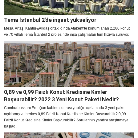
Tema İstanbul 2'de inşaat yükseliyor
Mesa, Artaş, Kantur&Akdaş ortaklığında Atakent’te konumlanan 2.280 konut
ve 70 villalı Tema İstanbul 2 projesinde inşa çalışmaları tüm hızıyla sürüyor.
0,89 ve 0,99 Faizli Konut Kredisine Kimler
Başvurabilir? 2022 3 Yeni Konut Paketi Nedir?
Cumhurbaşkanı Erdoğan kabine sonrası yaptığı açıklamada 3 yeni paket
açıklamış ve herkes 0,89 Faizli Konut Kredisine Kimler Başvurabilir? 0,99
Faizli Konut Kredisine Kimler Başvurabilir? Sorularının yanıtını araştırmaya
başladı.