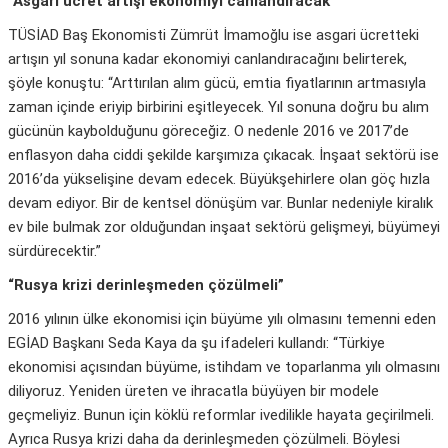
“Asgari ücret artışı ekonomiyi canlandıracak”
TÜSİAD Baş Ekonomisti Zümrüt İmamoğlu ise asgari ücretteki
artışın yıl sonuna kadar ekonomiyi canlandıracağını belirterek,
şöyle konuştu: “Arttırılan alım gücü, emtia fiyatlarının artmasıyla
zaman içinde eriyip birbirini eşitleyecek. Yıl sonuna doğru bu alım
gücünün kaybolduğunu göreceğiz. O nedenle 2016 ve 2017’de
enflasyon daha ciddi şekilde karşımıza çıkacak. İnşaat sektörü ise
2016’da yükselişine devam edecek. Büyükşehirlere olan göç hızla
devam ediyor. Bir de kentsel dönüşüm var. Bunlar nedeniyle kiralık
ev bile bulmak zor olduğundan inşaat sektörü gelişmeyi, büyümeyi
sürdürecektir.”
“Rusya krizi derinleşmeden çözülmeli”
2016 yılının ülke ekonomisi için büyüme yılı olmasını temenni eden
EGİAD Başkanı Seda Kaya da şu ifadeleri kullandı: “Türkiye
ekonomisi açısından büyüme, istihdam ve toparlanma yılı olmasını
diliyoruz. Yeniden üreten ve ihracatla büyüyen bir modele
geçmeliyiz. Bunun için köklü reformlar ivedilikle hayata geçirilmeli.
Ayrıca Rusya krizi daha da derinleşmeden çözülmeli. Böylesi