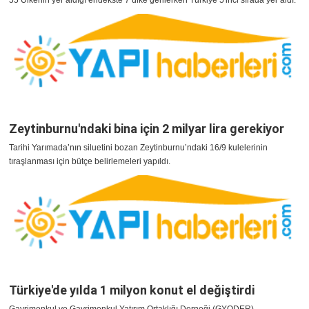
55 Ülkenin yer aldığı endekste 7 ülke gerilerken Türkiye 5'inci sırada yer aldı.
Zeytinburnu'ndaki bina için 2 milyar lira gerekiyor
Tarihi Yarımada’nın siluetini bozan Zeytinburnu’ndaki 16/9 kulelerinin
tıraşlanması için bütçe belirlemeleri yapıldı.
Türkiye'de yılda 1 milyon konut el değiştirdi