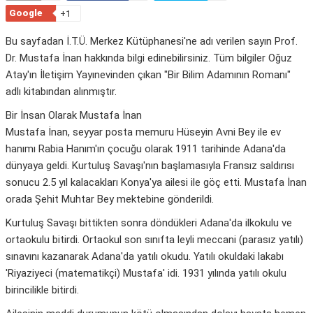
Google
+1
Bu sayfadan İ.T.Ü. Merkez Kütüphanesi'ne adı verilen sayın Prof.
Dr. Mustafa İnan hakkında bilgi edinebilirsiniz. Tüm bilgiler Oğuz
Atay'ın İletişim Yayınevinden çıkan "Bir Bilim Adamının Romanı"
adlı kitabından alınmıştır.
Bir İnsan Olarak Mustafa İnan
Mustafa İnan, seyyar posta memuru Hüseyin Avni Bey ile ev
hanımı Rabia Hanım'ın çocuğu olarak 1911 tarihinde Adana'da
dünyaya geldi. Kurtuluş Savaşı'nın başlamasıyla Fransız saldırısı
sonucu 2.5 yıl kalacakları Konya'ya ailesi ile göç etti. Mustafa İnan
orada Şehit Muhtar Bey mektebine gönderildi.
Kurtuluş Savaşı bittikten sonra döndükleri Adana'da ilkokulu ve
ortaokulu bitirdi. Ortaokul son sınıfta leyli meccani (parasız yatılı)
sınavını kazanarak Adana'da yatılı okudu. Yatılı okuldaki lakabı
'Riyaziyeci (matematikçi) Mustafa' idi. 1931 yılında yatılı okulu
birincilikle bitirdi.