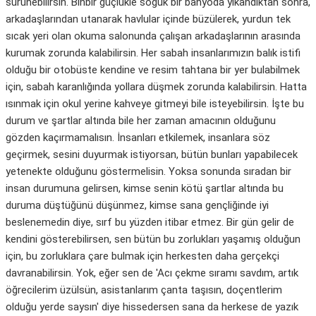
sürünebilirsin. Binbir güçlükle soğuk bir banyoda yıkandıktan sonra,
arkadaşlarından utanarak havlular içinde büzülerek, yurdun tek
sıcak yeri olan okuma salonunda çalışan arkadaşlarının arasında
kurumak zorunda kalabilirsin. Her sabah insanlarımızın balık istifi
olduğu bir otobüste kendine ve resim tahtana bir yer bulabilmek
için, sabah karanlığında yollara düşmek zorunda kalabilirsin. Hatta
ısınmak için okul yerine kahveye gitmeyi bile isteyebilirsin. İşte bu
durum ve şartlar altında bile her zaman amacının olduğunu
gözden kaçırmamalısın. İnsanları etkilemek, insanlara söz
geçirmek, sesini duyurmak istiyorsan, bütün bunları yapabilecek
yetenekte olduğunu göstermelisin. Yoksa sonunda sıradan bir
insan durumuna gelirsen, kimse senin kötü şartlar altında bu
duruma düştüğünü düşünmez, kimse sana gençliğinde iyi
beslenemedin diye, sırf bu yüzden itibar etmez. Bir gün gelir de
kendini gösterebilirsen, sen bütün bu zorlukları yaşamış olduğun
için, bu zorluklara çare bulmak için herkesten daha gerçekçi
davranabilirsin. Yok, eğer sen de 'Acı çekme sıramı savdım, artık
öğrecilerim üzülsün, asistanlarım çanta taşısın, doçentlerim
olduğu yerde saysın' diye hissedersen sana da herkese de yazık