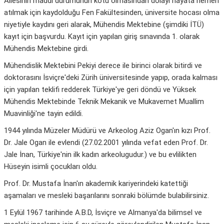
Ailesinin maddi durumunun kötü olmasından dolayı hayata hemen
atılmak için kaydolduğu Fen Fakültesinden, üniversite hocası olma
niyetiyle kaydını geri alarak, Mühendis Mektebine (şimdiki İTÜ)
kayıt için başvurdu. Kayıt için yapılan giriş sınavında 1. olarak
Mühendis Mektebine girdi.
Mühendislik Mektebini Pekiyi derece ile birinci olarak bitirdi ve
doktorasını İsviçre'deki Zürih üniversitesinde yapıp, orada kalması
için yapılan teklifi redderek Türkiye'ye geri döndü ve Yüksek
Mühendis Mektebinde Teknik Mekanik ve Mukavemet Muallim
Muavinliği'ne tayin edildi.
1944 yılında Müzeler Müdürü ve Arkeolog Aziz Ogan'ın kızı Prof.
Dr. Jale Ogan ile evlendi (27.02.2001 yılında vefat eden Prof. Dr.
Jale İnan, Türkiye'nin ilk kadın arkeolugudur.) ve bu evlilikten
Hüseyin isimli çocukları oldu.
Prof. Dr. Mustafa İnan'ın akademik kariyerindeki katettiği
aşamaları ve mesleki başarılarını sonraki bölümde bulabilirsiniz.
1 Eylül 1967 tarihinde A.B.D, İsviçre ve Almanya'da bilimsel ve