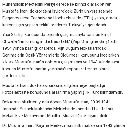
Mühendislik Mektebini Pekiyi derece ile birinci olarak bitiren
Mustafa İnan, doktorasını İsviçre'deki Zürih üniversitesinde
Eidgenössiche Technische Hochschule'de (ETH) yapıp, orada
kalması için yapılan teklifi redderek Türkiye'ye geri döndü.
Yapı Statiği konusunda önemli çalışmalarıyla tanınan Ernst
Chwalla 'Einführüng in die Baustatik' (Yapı Statiğine Giriş) adlı
1954 yılında bastığı kitabında 'Rijit Düğüm Noktalarındaki
Gerilmelerin Optik Yöntemlerle Ölçülmesi' konusunu incelerken,
sık sık Mustafa İnan'ın doktora çalışmasını ve 1943 yılında aynı
konuda Mustafa İnan'ın yayınladığı raporu referans olarak
göstermiştir.
Mustafa İnan, doktorası sırasında ilgilenmeye başladığı
Fotoelastisite konusunda araştırma yapmış ilk Türk bilimdamıdır.
Doktorası bittikten yurda dönen Mustafa İnan, 30.09.1941
tarihinde Yüksek Mühendis Mektebinde (şimdiki İTÜ) Teknik
Mekanik ve Mukavemet Muallim Muavinliği'ne tayin edildi.
Dr. Mustafa İnan, 'Kayma Merkezi' isimli ilk makalesini 1943 yılında