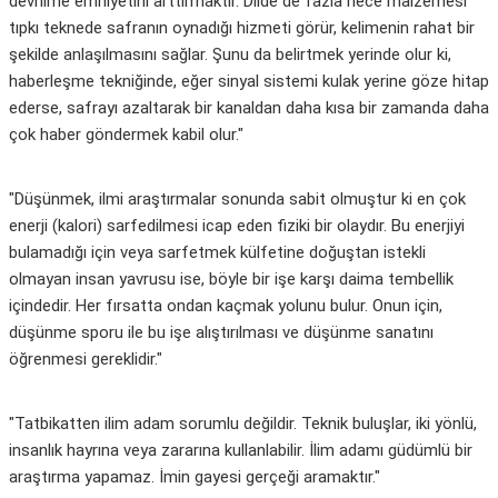
devrilme emniyetini arttırmaktır. Dilde de fazla hece malzemesi
tıpkı teknede safranın oynadığı hizmeti görür, kelimenin rahat bir
şekilde anlaşılmasını sağlar. Şunu da belirtmek yerinde olur ki,
haberleşme tekniğinde, eğer sinyal sistemi kulak yerine göze hitap
ederse, safrayı azaltarak bir kanaldan daha kısa bir zamanda daha
çok haber göndermek kabil olur."
"Düşünmek, ilmi araştırmalar sonunda sabit olmuştur ki en çok
enerji (kalori) sarfedilmesi icap eden fiziki bir olaydır. Bu enerjiyi
bulamadığı için veya sarfetmek külfetine doğuştan istekli
olmayan insan yavrusu ise, böyle bir işe karşı daima tembellik
içindedir. Her fırsatta ondan kaçmak yolunu bulur. Onun için,
düşünme sporu ile bu işe alıştırılması ve düşünme sanatını
öğrenmesi gereklidir."
"Tatbikatten ilim adam sorumlu değildir. Teknik buluşlar, iki yönlü,
insanlık hayrına veya zararına kullanlabilir. İlim adamı güdümlü bir
araştırma yapamaz. İmin gayesi gerçeği aramaktır."