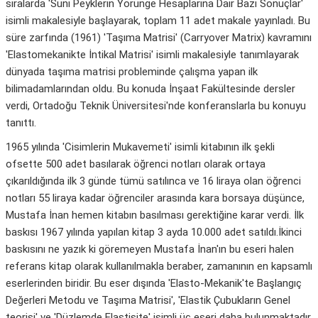
sıralarda 'Suni Peyklerin Yörünge Hesaplarına Dair Bazı Sonuçlar'
isimli makalesiyle başlayarak, toplam 11 adet makale yayınladı. Bu
süre zarfında (1961) 'Taşıma Matrisi' (Carryover Matrix) kavramını
'Elastomekanikte İntikal Matrisi' isimli makalesiyle tanımlayarak
dünyada taşıma matrisi probleminde çalışma yapan ilk
bilimadamlarından oldu. Bu konuda İnşaat Fakültesinde dersler
verdi, Ortadoğu Teknik Üniversitesi'nde konferanslarla bu konuyu
tanıttı.
1965 yılında 'Cisimlerin Mukavemeti' isimli kitabının ilk şekli
ofsette 500 adet basılarak öğrenci notları olarak ortaya
çıkarıldığında ilk 3 günde tümü satılınca ve 16 liraya olan öğrenci
notları 55 liraya kadar öğrenciler arasında kara borsaya düşünce,
Mustafa İnan hemen kitabın basılması gerektiğine karar verdi. İlk
baskısı 1967 yılında yapılan kitap 3 ayda 10.000 adet satıldı.İkinci
baskısını ne yazık ki göremeyen Mustafa İnan'ın bu eseri halen
referans kitap olarak kullanılmakla beraber, zamanının en kapsamlı
eserlerinden biridir. Bu eser dışında 'Elasto-Mekanik'te Başlangıç
Değerleri Metodu ve Taşıma Matrisi', 'Elastik Çubukların Genel
teorisi' ve 'Düzlemde Elastisite' isimli üç eseri daha bulunmaktadır.