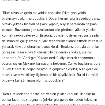
"Bilim uzun ve çetin bir yoldur çocuklar. Bilimi yarı yolda
bırakmayın, olur mu çocuklar? Oppenheimer gibi hissediyorsanız,
bırakın yüksek binaları başkası yapsın, büyük barajlarda başkası
çalışsın. Bazılarına çok uzaklardan bile görünen yüksek yapılar
kurmak çekici gelecektir. Bırakınız bu işleri öyleleri yapsın. Bazıları
da insanları çalıştırmak, büyük teşebbüsleri idare etmek ihtirası ile
yanarak kuvvetli olmak isteyeceklerdir. Bırakınız parayla da onlar
uğraşsın. Sizin kuvvetli olmak gibi bir derdiniz yoksa, siz de
Leonardo Da Vinci gibi 'Kuvvet nedir?' diye merak ediyorsanız
buyrun sizleri Mekanik kürsüsüne beklerim. Çünkü bazılarına göre
'Kuvvet' para ile organizasyonun çarpımına eşittir; bize göre de
kuvvet ivme ve kütleyi ilgilendiren bir büyüklüktür. Bu iki formülü
birbiriyle karıştırmayın olur mu çocuklar?"
"Deniz teknelerine 'safra' adı verilen yükler konulur. İlk bakışta
bunlar luzümsuz taşınan ağırlıklar gibi gelse de, rolleri teknenin