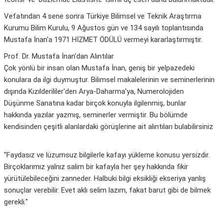
Vefatından 4 sene sonra Türkiye Bilimsel ve Teknik Araştırma
Kurumu Bilim Kurulu, 9 Ağustos gün ve 134 sayılı toplantısında
Mustafa İnan'a 1971 HİZMET ÖDÜLÜ vermeyi kararlaştırmıştır.
Prof. Dr. Mustafa İnan'dan Alıntılar
Çok yönlü bir insan olan Mustafa İnan, geniş bir yelpazedeki
konulara da ilgi duymuştur. Bilimsel makalelerinin ve seminerlerinin
dışında Kızılderililer'den Arya-Daharma'ya, Numerolojiden
Düşünme Sanatına kadar birçok konuyla ilgilenmiş, bunlar
hakkında yazılar yazmış, seminerler vermiştir. Bu bölümde
kendisinden çeşitli alanlardaki görüşlerine ait alıntıları bulabilirsiniz
"Faydasız ve lüzumsuz bilgilerle kafayı yükleme konusu yersizdir.
Birçoklarımız yalnız salim bir kafayla her şey hakkında fikir
yürütülebileceğini zanneder. Halbuki bilgi eksikliği ekseriya yanlış
sonuçlar verebilir. Evet aklı selim lazım, fakat barut gibi de bilmek
gerekli."