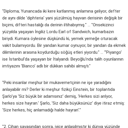
"Diploma; Yunancada iki kere katlanmış anlamına geliyor, defter
de aynı dilde 'diphteria' yani yüzülmüş hayvan derisinin değişik bir
biçimi, difteri hastalığı da derinin iltihabıymış." ... "Onsekizinci
yüzyılda yaşayan İngiliz Lordu Earl of Sandwich, kumarbazın
biriydi. Kumara öylesine düşkündü ki, yemek yemeğe oturacak
vakit bulamıyordu. Bir yandan kumar oynuyor, bir yandan da ekmek
dilimlerinin arasına koydurduğu söğüş etleri yiyordu." ... "'Piyango'
ise İstanbul'da yaşayan bir İtalyandı. Beyoğlu'nda talih oyunlarının
imtiyazını 'Bianco' adlı bir dükkan sahibi almıştı."
"Peki insanlar meşhur bir mukavemetçinin ne işe yaradığını
anlayabilir mi? Derler ki meşhur fizikçi Einstein, bir toplantıda
Şarlo'ya 'Siz büyük bir adamsınız' demiş, 'Herkes sizi anlyor,
herkes size hayran.' Şarlo, 'Siz daha büyüksünüz' diye itiraz etmiş:
'Size herkes, hiç anlamadığı halde hayran'."
"2. Cihan savaşından sonra, iyice anlaşılmıştır ki dünya yüzünde