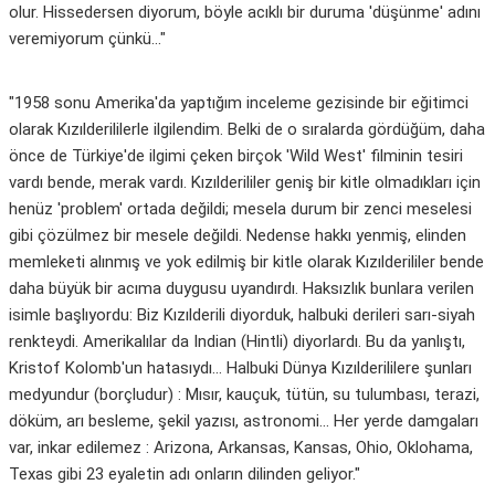
olur. Hissedersen diyorum, böyle acıklı bir duruma 'düşünme' adını
veremiyorum çünkü..."
"1958 sonu Amerika'da yaptığım inceleme gezisinde bir eğitimci
olarak Kızılderililerle ilgilendim. Belki de o sıralarda gördüğüm, daha
önce de Türkiye'de ilgimi çeken birçok 'Wild West' filminin tesiri
vardı bende, merak vardı. Kızılderililer geniş bir kitle olmadıkları için
henüz 'problem' ortada değildi; mesela durum bir zenci meselesi
gibi çözülmez bir mesele değildi. Nedense hakkı yenmiş, elinden
memleketi alınmış ve yok edilmiş bir kitle olarak Kızılderililer bende
daha büyük bir acıma duygusu uyandırdı. Haksızlık bunlara verilen
isimle başlıyordu: Biz Kızılderili diyorduk, halbuki derileri sarı-siyah
renkteydi. Amerikalılar da Indian (Hintli) diyorlardı. Bu da yanlıştı,
Kristof Kolomb'un hatasıydı... Halbuki Dünya Kızılderililere şunları
medyundur (borçludur) : Mısır, kauçuk, tütün, su tulumbası, terazi,
döküm, arı besleme, şekil yazısı, astronomi... Her yerde damgaları
var, inkar edilemez : Arizona, Arkansas, Kansas, Ohio, Oklohama,
Texas gibi 23 eyaletin adı onların dilinden geliyor."