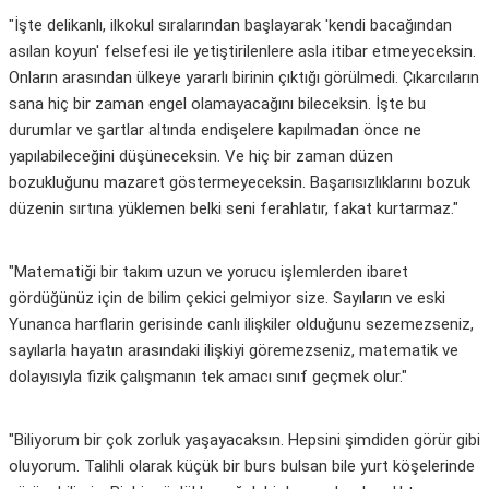
"İşte delikanlı, ilkokul sıralarından başlayarak 'kendi bacağından
asılan koyun' felsefesi ile yetiştirilenlere asla itibar etmeyeceksin.
Onların arasından ülkeye yararlı birinin çıktığı görülmedi. Çıkarcıların
sana hiç bir zaman engel olamayacağını bileceksin. İşte bu
durumlar ve şartlar altında endişelere kapılmadan önce ne
yapılabileceğini düşüneceksin. Ve hiç bir zaman düzen
bozukluğunu mazaret göstermeyeceksin. Başarısızlıklarını bozuk
düzenin sırtına yüklemen belki seni ferahlatır, fakat kurtarmaz."
"Matematiği bir takım uzun ve yorucu işlemlerden ibaret
gördüğünüz için de bilim çekici gelmiyor size. Sayıların ve eski
Yunanca harflarin gerisinde canlı ilişkiler olduğunu sezemezseniz,
sayılarla hayatın arasındaki ilişkiyi göremezseniz, matematik ve
dolayısıyla fizik çalışmanın tek amacı sınıf geçmek olur."
"Biliyorum bir çok zorluk yaşayacaksın. Hepsini şimdiden görür gibi
oluyorum. Talihli olarak küçük bir burs bulsan bile yurt köşelerinde