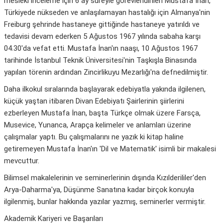
mesleki inceleme için 6 ay süreyle görevlendirilen Mustafa İnan,
Türkiyede nükseden ve anlaşılamayan hastalığı için Almanya'nin
Freiburg şehrinde hastaneye gittiğinde hastaneye yatırıldı ve
tedavisi devam ederken 5 Ağustos 1967 yılında sabaha karşı
04.30'da vefat etti. Mustafa İnan'ın naaşı, 10 Ağustos 1967
tarihinde İstanbul Teknik Üniversitesi'nin Taşkışla Binasında
yapılan törenin ardından Zincirlikuyu Mezarlığı'na defnedilmiştir.
Daha ilkokul sıralarında başlayarak edebiyatla yakında ilgilenen,
küçük yaştan itibaren Divan Edebiyatı Şairlerinin şiirlerini
ezberleyen Mustafa İnan, başta Türkçe olmak üzere Farsça,
Musevice, Yunanca, Arapça kelimeler ve anlamları üzerine
çalışmalar yaptı. Bu çalışmalarını ne yazık ki kitap haline
getiremeyen Mustafa İnan'ın 'Dil ve Matematik' isimli bir makalesi
mevcuttur.
Bilimsel makalelerinin ve seminerlerinin dışında Kızılderililer'den
Arya-Daharma'ya, Düşünme Sanatına kadar birçok konuyla
ilgilenmiş, bunlar hakkında yazılar yazmış, seminerler vermiştir.
Akademik Kariyeri ve Başarıları