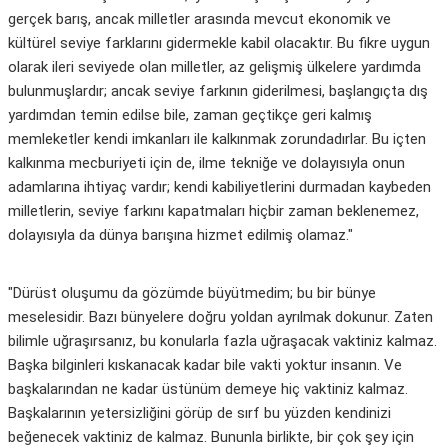
gerçek barış, ancak milletler arasında mevcut ekonomik ve
kültürel seviye farklarını gidermekle kabil olacaktır. Bu fikre uygun
olarak ileri seviyede olan milletler, az gelişmiş ülkelere yardımda
bulunmuşlardır; ancak seviye farkının giderilmesi, başlangıçta dış
yardımdan temin edilse bile, zaman geçtikçe geri kalmış
memleketler kendi imkanları ile kalkınmak zorundadırlar. Bu içten
kalkınma mecburiyeti için de, ilme tekniğe ve dolayısıyla onun
adamlarına ihtiyaç vardır; kendi kabiliyetlerini durmadan kaybeden
milletlerin, seviye farkını kapatmaları hiçbir zaman beklenemez,
dolayısıyla da dünya barışına hizmet edilmiş olamaz."
"Dürüst oluşumu da gözümde büyütmedim; bu bir bünye
meselesidir. Bazı bünyelere doğru yoldan ayrılmak dokunur. Zaten
bilimle uğraşırsanız, bu konularla fazla uğraşacak vaktiniz kalmaz.
Başka bilginleri kıskanacak kadar bile vakti yoktur insanın. Ve
başkalarından ne kadar üstünüm demeye hiç vaktiniz kalmaz.
Başkalarının yetersizliğini görüp de sırf bu yüzden kendinizi
beğenecek vaktiniz de kalmaz. Bununla birlikte, bir çok şey için