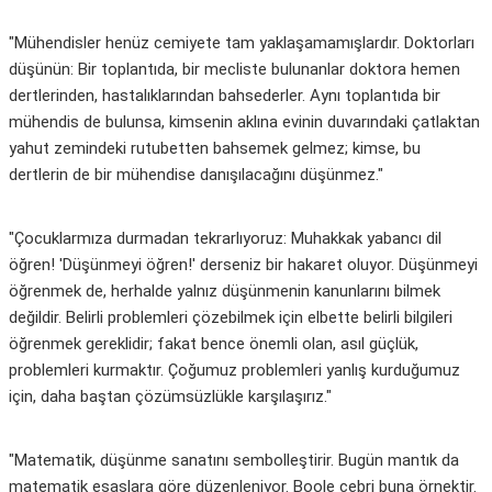
"Mühendisler henüz cemiyete tam yaklaşamamışlardır. Doktorları
düşünün: Bir toplantıda, bir mecliste bulunanlar doktora hemen
dertlerinden, hastalıklarından bahsederler. Aynı toplantıda bir
mühendis de bulunsa, kimsenin aklına evinin duvarındaki çatlaktan
yahut zemindeki rutubetten bahsemek gelmez; kimse, bu
dertlerin de bir mühendise danışılacağını düşünmez."
"Çocuklarmıza durmadan tekrarlıyoruz: Muhakkak yabancı dil
öğren! 'Düşünmeyi öğren!' derseniz bir hakaret oluyor. Düşünmeyi
öğrenmek de, herhalde yalnız düşünmenin kanunlarını bilmek
değildir. Belirli problemleri çözebilmek için elbette belirli bilgileri
öğrenmek gereklidir; fakat bence önemli olan, asıl güçlük,
problemleri kurmaktır. Çoğumuz problemleri yanlış kurduğumuz
için, daha baştan çözümsüzlükle karşılaşırız."
"Matematik, düşünme sanatını sembolleştirir. Bugün mantık da
matematik esaslara göre düzenleniyor. Boole cebri buna örnektir.