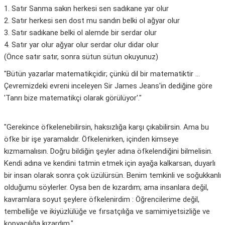
1. Satır Sanma sakın herkesi sen sadıkane yar olur
2. Satır herkesi sen dost mu sandın belki ol ağyar olur
3. Satır sadıkane belki ol alemde bir serdar olur
4. Satır yar olur ağyar olur serdar olur didar olur
(Önce satır satır, sonra sütun sütun okuyunuz)
"Bütün yazarlar matematikçidir; çünkü dil bir matematiktir ...
Çevremizdeki evreni inceleyen Sir James Jeans'in dediğine göre
'Tanrı bize matematikçi olarak görülüyor'."
"Gerekince öfkelenebilirsin, haksızlığa karşı çıkabilirsin. Ama bu
öfke bir işe yaramalıdır. Öfkelenirken, içinden kimseye
kızmamalısın. Doğru bildiğin şeyler adına öfkelendiğini bilmelisin.
Kendi adına ve kendini tatmin etmek için ayağa kalkarsan, duyarlı
bir insan olarak sonra çok üzülürsün. Benim temkinli ve soğukkanlı
olduğumu söylerler. Oysa ben de kızardım; ama insanlara değil,
kavramlara soyut şeylere öfkelenirdim : Öğrencilerime değil,
tembelliğe ve ikiyüzlülüğe ve fırsatçılığa ve samimiyetsizliğe ve
kopyacılığa kızardım."