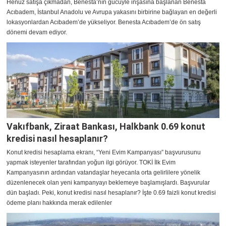
Henüz satışa çıkmadan, Benesta’nın gücüyle inşasına başlanan Benesta
Acıbadem, İstanbul Anadolu ve Avrupa yakasını birbirine bağlayan en değerli
lokasyonlardan Acıbadem’de yükseliyor. Benesta Acıbadem’de ön satış
dönemi devam ediyor.
Vakıfbank, Ziraat Bankası, Halkbank 0.69 konut
kredisi nasıl hesaplanır?
Konut kredisi hesaplama ekranı, “Yeni Evim Kampanyası” başvurusunu
yapmak isteyenler tarafından yoğun ilgi görüyor. TOKİ İlk Evim
Kampanyasının ardından vatandaşlar heyecanla orta gelirlilere yönelik
düzenlenecek olan yeni kampanyayı beklemeye başlamışlardı. Başvurular
dün başladı. Peki, konut kredisi nasıl hesaplanır? İşte 0.69 faizli konut kredisi
ödeme planı hakkında merak edilenler