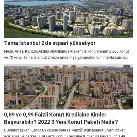
Tema İstanbul 2'de inşaat yükseliyor
Mesa, Artaş, Kantur&Akdaş ortaklığında Atakent’te konumlanan 2.280 konut
ve 70 villalı Tema İstanbul 2 projesinde inşa çalışmaları tüm hızıyla sürüyor.
0,89 ve 0,99 Faizli Konut Kredisine Kimler
Başvurabilir? 2022 3 Yeni Konut Paketi Nedir?
Cumhurbaşkanı Erdoğan kabine sonrası yaptığı açıklamada 3 yeni paket
açıklamış ve herkes 0,89 Faizli Konut Kredisine Kimler Başvurabilir? 0,99