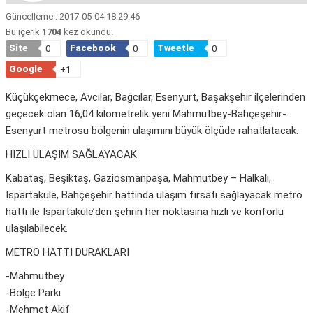
Güncelleme : 2017-05-04 18:29:46
Bu içerik
1704
kez okundu.
Site
Facebook
Tweetle
0
0
0
Google
+1
Küçükçekmece, Avcılar, Bağcılar, Esenyurt, Başakşehir ilçelerinden
geçecek olan 16,04 kilometrelik yeni Mahmutbey-Bahçeşehir-
Esenyurt metrosu bölgenin ulaşımını büyük ölçüde rahatlatacak.
HIZLI ULAŞIM SAĞLAYACAK
Kabataş, Beşiktaş, Gaziosmanpaşa, Mahmutbey – Halkalı,
Ispartakule, Bahçeşehir hattında ulaşım fırsatı sağlayacak metro
hattı ile Ispartakule’den şehrin her noktasına hızlı ve konforlu
ulaşılabilecek.
METRO HATTI DURAKLARI
-Mahmutbey
-Bölge Parkı
-Mehmet Akif