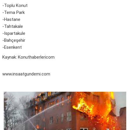
-Toplu Konut
-Tema Park
-Hastane
-Tahtakale
-Ispartakule
-Bahçeşehir
-Esenkent
Kaynak: Konuthaberlericom
www.insaatgundemi.com