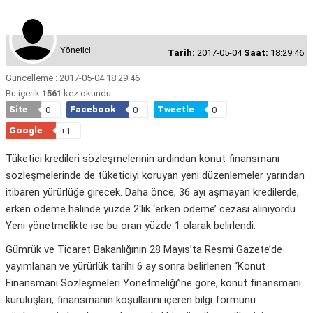
Yönetici
Tarih:
2017-05-04
Saat:
18:29:46
Güncelleme : 2017-05-04 18:29:46
Bu içerik
1561
kez okundu.
Site
Facebook
Tweetle
0
0
0
Google
+1
Tüketici kredileri sözleşmelerinin ardından konut finansmanı
sözleşmelerinde de tüketiciyi koruyan yeni düzenlemeler yarından
itibaren yürürlüğe girecek. Daha önce, 36 ayı aşmayan kredilerde,
erken ödeme halinde yüzde 2′lik ‘erken ödeme’ cezası alınıyordu.
Yeni yönetmelikte ise bu oran yüzde 1 olarak belirlendi.
Gümrük ve Ticaret Bakanlığının 28 Mayıs’ta Resmi Gazete’de
yayımlanan ve yürürlük tarihi 6 ay sonra belirlenen “Konut
Finansmanı Sözleşmeleri Yönetmeliği”ne göre, konut finansmanı
kuruluşları, finansmanın koşullarını içeren bilgi formunu