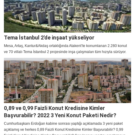
Tema İstanbul 2'de inşaat yükseliyor
Mesa, Artaş, Kantur&Akdaş ortaklığında Atakent’te konumlanan 2.280 konut
ve 70 villalı Tema İstanbul 2 projesinde inşa çalışmaları tüm hızıyla sürüyor.
0,89 ve 0,99 Faizli Konut Kredisine Kimler
Başvurabilir? 2022 3 Yeni Konut Paketi Nedir?
Cumhurbaşkanı Erdoğan kabine sonrası yaptığı açıklamada 3 yeni paket
açıklamış ve herkes 0,89 Faizli Konut Kredisine Kimler Başvurabilir? 0,99