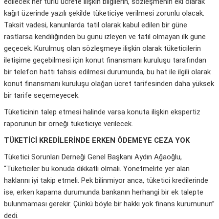
edilecek her türlü ücrete ilişkin bilgilerin, sözleşmenin eki olarak
kağıt üzerinde yazılı şekilde tüketiciye verilmesi zorunlu olacak.
Taksit vadesi, kanunlarda tatil olarak kabul edilen bir güne
rastlarsa kendiliğinden bu günü izleyen ve tatil olmayan ilk güne
geçecek. Kurulmuş olan sözleşmeye ilişkin olarak tüketicilerin
iletişime geçebilmesi için konut finansmanı kuruluşu tarafından
bir telefon hattı tahsis edilmesi durumunda, bu hat ile ilgili olarak
konut finansmanı kuruluşu olağan ücret tarifesinden daha yüksek
bir tarife seçemeyecek.
Tüketicinin talep etmesi halinde varsa konuta ilişkin ekspertiz
raporunun bir örneği tüketiciye verilecek.
TÜKETİCİ KREDİLERİNDE ERKEN ÖDEMEYE CEZA YOK
Tüketici Sorunları Derneği Genel Başkanı Aydın Ağaoğlu,
“Tüketiciler bu konuda dikkatli olmalı. Yönetmelite yer alan
haklarını iyi takip etmeli. Pek bilinmiyor anca, tüketici kredilerinde
ise, erken kapama durumunda bankanın herhangi bir ek talepte
bulunmaması gerekir. Çünkü böyle bir hakkı yok finans kurumunun”
dedi.