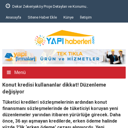
Bursa'da inşaat iskelesi çöktü: 6 işçi yaralı..
Anasayfa
Sitene Haber Ekle
Künye
İletişim
Menü
Konut kredisi kullananlar dikkat! Düzenleme
değişiyor
Tüketici kredileri sözleşmelerinin ardından konut
finansmanı sözleşmelerinde de tüketiciyi koruyan yeni
düzenlemeler yarından itibaren yürürlüğe girecek. Daha
önce, 36 ayı aşmayan kredilerde, erken ödeme halinde
yüzde 2′lik ‘erken ödeme’ cezası alınıyordu. Yeni