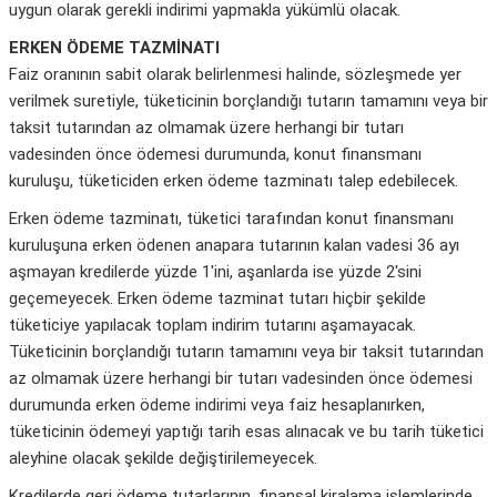
uygun olarak gerekli indirimi yapmakla yükümlü olacak.
ERKEN ÖDEME TAZMİNATI
Faiz oranının sabit olarak belirlenmesi halinde, sözleşmede yer
verilmek suretiyle, tüketicinin borçlandığı tutarın tamamını veya bir
taksit tutarından az olmamak üzere herhangi bir tutarı
vadesinden önce ödemesi durumunda, konut finansmanı
kuruluşu, tüketiciden erken ödeme tazminatı talep edebilecek.
Erken ödeme tazminatı, tüketici tarafından konut finansmanı
kuruluşuna erken ödenen anapara tutarının kalan vadesi 36 ayı
aşmayan kredilerde yüzde 1′ini, aşanlarda ise yüzde 2′sini
geçemeyecek. Erken ödeme tazminat tutarı hiçbir şekilde
tüketiciye yapılacak toplam indirim tutarını aşamayacak.
Tüketicinin borçlandığı tutarın tamamını veya bir taksit tutarından
az olmamak üzere herhangi bir tutarı vadesinden önce ödemesi
durumunda erken ödeme indirimi veya faiz hesaplanırken,
tüketicinin ödemeyi yaptığı tarih esas alınacak ve bu tarih tüketici
aleyhine olacak şekilde değiştirilemeyecek.
Kredilerde geri ödeme tutarlarının, finansal kiralama işlemlerinde,