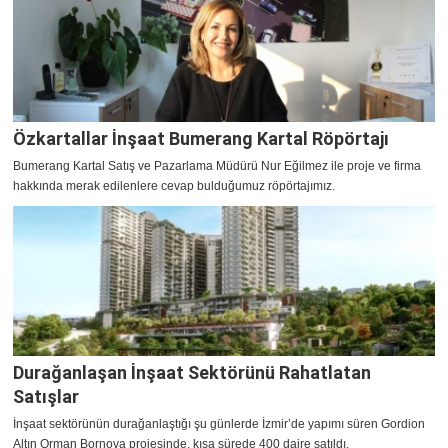
Özkartallar İnşaat Bumerang Kartal Röpörtajı
Bumerang Kartal Satış ve Pazarlama Müdürü Nur Eğilmez ile proje ve firma
hakkında merak edilenlere cevap bulduğumuz röpörtajımız.
Durağanlaşan İnşaat Sektörünü Rahatlatan
Satışlar
İnşaat sektörünün durağanlaştığı şu günlerde İzmir’de yapımı süren Gordion
Altın Orman Bornova projesinde, kısa sürede 400 daire satıldı.