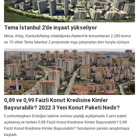
Tema İstanbul 2'de inşaat yükseliyor
Mesa, Artaş, Kantur&Akdaş ortaklığında Atakent’te konumlanan 2.280 konut
ve 70 villalı Tema İstanbul 2 projesinde inşa çalışmaları tüm hızıyla sürüyor.
0,89 ve 0,99 Faizli Konut Kredisine Kimler
Başvurabilir? 2022 3 Yeni Konut Paketi Nedir?
Cumhurbaşkanı Erdoğan kabine sonrası yaptığı açıklamada 3 yeni paket
açıklamış ve herkes 0,89 Faizli Konut Kredisine Kimler Başvurabilir? 0,99
Faizli Konut Kredisine Kimler Başvurabilir? Sorularının yanıtını araştırmaya
başladı.