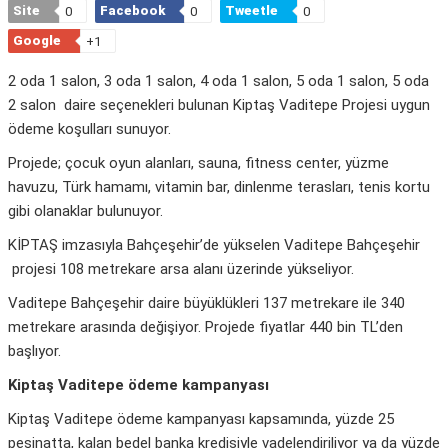
Site
Facebook
Tweetle
0
0
0
Google
+1
2 oda 1 salon, 3 oda 1 salon, 4 oda 1 salon, 5 oda 1 salon, 5 oda
2 salon daire seçenekleri bulunan Kiptaş Vaditepe Projesi uygun
ödeme koşulları sunuyor.
Projede; çocuk oyun alanları, sauna, fitness center, yüzme
havuzu, Türk hamamı, vitamin bar, dinlenme terasları, tenis kortu
gibi olanaklar bulunuyor.
KİPTAŞ imzasıyla Bahçeşehir’de yükselen Vaditepe Bahçeşehir
projesi 108 metrekare arsa alanı üzerinde yükseliyor.
Vaditepe Bahçeşehir daire büyüklükleri 137 metrekare ile 340
metrekare arasında değişiyor. Projede fiyatlar 440 bin TL’den
başlıyor.
Kiptaş Vaditepe ödeme kampanyası
Kiptaş Vaditepe ödeme kampanyası kapsamında, yüzde 25
peşinatta, kalan bedel banka kredisiyle vadelendiriliyor ya da yüzde