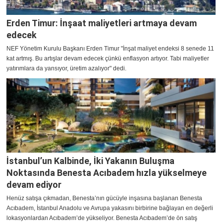
Erden Timur: İnşaat maliyetleri artmaya devam
edecek
NEF Yönetim Kurulu Başkanı Erden Timur "İnşat maliyet endeksi 8 senede 11
kat artmış. Bu artışlar devam edecek çünkü enflasyon artıyor. Tabi maliyetler
yatırımlara da yansıyor, üretim azalıyor" dedi.
İstanbul’un Kalbinde, İki Yakanın Buluşma
Noktasında Benesta Acıbadem hızla yükselmeye
devam ediyor
Henüz satışa çıkmadan, Benesta’nın gücüyle inşasına başlanan Benesta
Acıbadem, İstanbul Anadolu ve Avrupa yakasını birbirine bağlayan en değerli
lokasyonlardan Acıbadem’de yükseliyor. Benesta Acıbadem’de ön satış