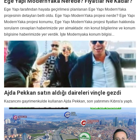
Ege Yapı ModernYaka Nerede? Fiyatlar Ne Kadar?
Ege Yapı tarafından hayata geçirilmesi planlanan Ege Yapı ModernYaka
projesinin detayları belli oldu. Ege Yapı ModernYaka projesi nerde? Ege Yapı
ModernYaka projesi konumu, Ege Yapı ModernYaka projesi fiyatları hakkında
soruların cevapları haberimizde yer almaktadır. nin konut bilgilerine ve konum
bilgisine haberimizde yer verdik. İşte Modernyaka konum bilgisi...
Ajda Pekkan satın aldığı daireleri vinçle gezdi
Kazancını gayrimenkulde kullanan Ajda Pekkan, son yatırımını Kıbrıs'a yaptı.