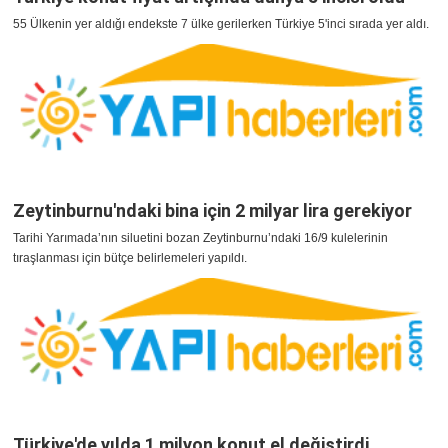
55 Ülkenin yer aldığı endekste 7 ülke gerilerken Türkiye 5'inci sırada yer aldı.
Zeytinburnu'ndaki bina için 2 milyar lira gerekiyor
Tarihi Yarımada’nın siluetini bozan Zeytinburnu’ndaki 16/9 kulelerinin
tıraşlanması için bütçe belirlemeleri yapıldı.
Türkiye'de yılda 1 milyon konut el değiştirdi