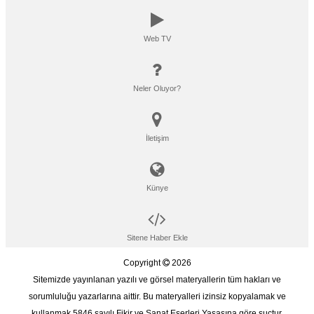
Web TV
Neler Oluyor?
İletişim
Künye
Sitene Haber Ekle
Copyright
2026
Sitemizde yayınlanan yazılı ve görsel materyallerin tüm hakları ve
sorumluluğu yazarlarına aittir. Bu materyalleri izinsiz kopyalamak ve
kullanmak 5846 sayılı Fikir ve Sanat Eserleri Yasasına göre suçtur.