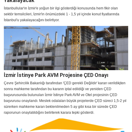
Yakalayacak
İstanbullular'ın İzmir'e yoğun bir ilgi gösterdiği konusunda hem fikir olan
sektör temsilcileri, İzmir'in önümüzdeki 1 - 1,5 yıl içinde konut fiyatlarında
İstanbul'u yakalayacağını belirtiyor.
İzmir İstinye Park AVM Projesine ÇED Onayı
Çevre Şehircilik Bakanlığı tarafından 'ÇED gerekli Değildir' kararı verildikjten
sonra mahkeme tarafından bu kararın iptal edildiği ve yeniden ÇED
başvurusunda bulunulan İzmir İstinye Park AVM ve Otel projesinin ÇED
başvurusu onaylandı. Meslek odalaları büyük projelerde ÇED süreci 1,5-2 yıl
sürerken mahkeme kararı beklenilmeden 5 ay gibi kısa bir sürede ÇED
raporunun onaylatıldığını belirterek karara tepki gösterdi.