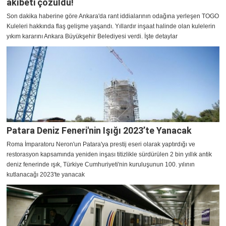
akıbeti çözüldü!
Son dakika haberine göre Ankara'da rant iddialarının odağına yerleşen TOGO
Kuleleri hakkında flaş gelişme yaşandı. Yıllardır inşaat halinde olan kulelerin
yıkım kararını Ankara Büyükşehir Belediyesi verdi. İşte detaylar
Patara Deniz Feneri'nin Işığı 2023’te Yanacak
Roma İmparatoru Neron'un Patara'ya prestij eseri olarak yaptırdığı ve
restorasyon kapsamında yeniden inşası titizlikle sürdürülen 2 bin yıllık antik
deniz fenerinde ışık, Türkiye Cumhuriyeti'nin kuruluşunun 100. yılının
kutlanacağı 2023'te yanacak