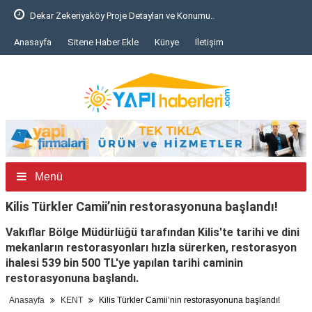
eriyaköy Proje Detayları ve Konumu..
Bursa'da inşa
Anasayfa
Sitene Haber Ekle
Künye
İletişim
Menü
Kilis Türkler Camii’nin restorasyonuna başlandı!
Vakıflar Bölge Müdürlüğü tarafından Kilis'te tarihi ve dini
mekanların restorasyonları hızla sürerken, restorasyon
ihalesi 539 bin 500 TL'ye yapılan tarihi caminin
restorasyonuna başlandı.
Anasayfa
KENT
Kilis Türkler Camii’nin restorasyonuna başlandı!