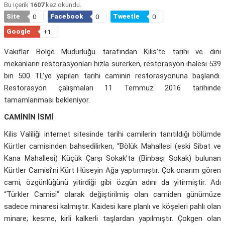
Bu içerik
1607
kez okundu.
Site
Facebook
Tweetle
0
0
0
Google
+1
Vakıflar Bölge Müdürlüğü tarafından Kilis’te tarihi ve dini
mekanların restorasyonları hızla sürerken, restorasyon ihalesi 539
bin 500 TL’ye yapılan tarihi caminin restorasyonuna başlandı.
Restorasyon çalışmaları 11 Temmuz 2016 tarihinde
tamamlanması bekleniyor.
CAMİNİN İSMİ
Kilis Valiliği internet sitesinde tarihi camilerin tanıtıldığı bölümde
Kürtler camisinden bahsedilirken, “Bölük Mahallesi (eski Sibat ve
Kana Mahallesi) Küçük Çarşı Sokak’ta (Binbaşı Sokak) bulunan
Kürtler Camisi’ni Kürt Hüseyin Ağa yaptırmıştır. Çok onarım gören
cami, özgünlüğünü yitirdiği gibi özgün adını da yitirmiştir. Adı
“Türkler Camisi” olarak değiştirilmiş olan camiden günümüze
sadece minaresi kalmıştır. Kaidesi kare planlı ve köşeleri pahlı olan
minare; kesme, kirli kalkerli taşlardan yapılmıştır. Çokgen olan