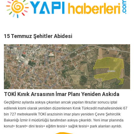
15 Temmuz Şehitler Abidesi
TOKİ Kınık Arsasının İmar Planı Yeniden Askıda
Geçtiğimiz aylarda askıya çıkarılan ancak yapılan itirazlar sonucu iptal
edilerek kısmi olarak yeniden düzenlenen Kınık Türkcedit mahallesindeki 67
bin 727 metrekarelik TOKİ arazisinin imar planı yeniden Çevre Şehircilik
Bakanlığı İzmir il müdürlüğü tarafından askıya çıkarıldı. Yeni imar planında
konut+ ticaret+ dini tesis+ eğitim tesisi+ sağlık tesisi+ park alanları ayrıldı.