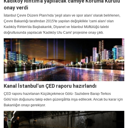
Kadıköy Rıhtım'a yapılacak camiye Koruma Kurulu
onay verdi
İstanbul Çevre Düzeni Planı'nda 'yeşil alanı ve spor alanı' olarak belirlenen,
Çevre Bakanlığı tarafından 2015'te yapılan değişiklikle 'cami alanı' olan
Kadıköy Rıhtım'da Başbakanlık, Diyanet ve İstanbul Müftülüğü talebi
doğrultusunda yapılacak 'Kadıköy Ulu Cami' projesine onay çıktı.
Kanal İstanbul’un ÇED raporu hazırlandı
ÇED raporu hazırlanan Küçükçekmece Gölü- Sazlıdere Barajı-Terkos
Gölü’nün doğusunu takip eden güzergâhta inşa edilecek. Ancak bu karar için
Bakanlığın onayı gerekiyor.