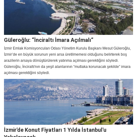
Güleroğlu: “İnciraltı İmara Açılmalı”
İzmir Emlak Komisyoncuları Odası Yönetim Kurulu Başkanı Mesut Güleroğlu,
İzmir’de en büyük sorunun yeni arsa üretilmemesi olduğunu belirterek boş
arazilerin arsaya dönüştürülerek yatırıma açılması gerektiğini söyledi.
Güleroğlu, İnciraltı'nın da yeşil alanlarının “mutlaka korunacak şekilde” imara
açılması gerektiğini söyledi.
İzmir'de Konut Fiyatları 1 Yılda İstanbul'u