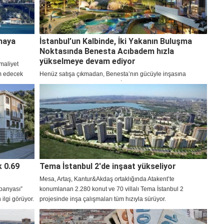
tmaya
İstanbul’un Kalbinde, İki Yakanın Buluşma
Noktasında Benesta Acıbadem hızla
yükselmeye devam ediyor
maliyet
am edecek
Henüz satışa çıkmadan, Benesta’nın gücüyle inşasına
ra da
başlanan Benesta Acıbadem, İstanbul Anadolu ve Avrupa
yakasını birbirine bağlayan en değerli lokasyonlardan
Acıbadem’de yükseliyor. Benesta Acıbadem’de ön satış
dönemi devam ediyor.
k 0.69
Tema İstanbul 2'de inşaat yükseliyor
Mesa, Artaş, Kantur&Akdaş ortaklığında Atakent’te
panyası”
konumlanan 2.280 konut ve 70 villalı Tema İstanbul 2
ilgi görüyor.
projesinde inşa çalışmaları tüm hızıyla sürüyor.
lar
olan yeni