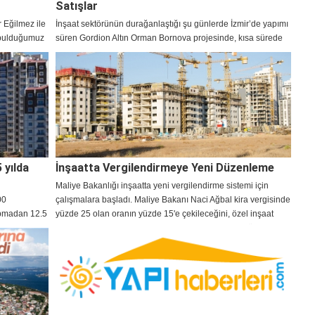
Satışlar
 Eğilmez ile
İnşaat sektörünün durağanlaştığı şu günlerde İzmir’de yapımı
 bulduğumuz
süren Gordion Altın Orman Bornova projesinde, kısa sürede
400 daire satıldı.
 yılda
İnşaatta Vergilendirmeye Yeni Düzenleme
Maliye Bakanlığı inşaatta yeni vergilendirme sistemi için
00
çalışmalara başladı. Maliye Bakanı Naci Ağbal kira vergisinde
apmadan 12.5
yüzde 25 olan oranın yüzde 15'e çekileceğini, özel inşaat
işlerinde ise karışık olan vergilendirme sistemine düzenleme
getireceklerini ifade etti.