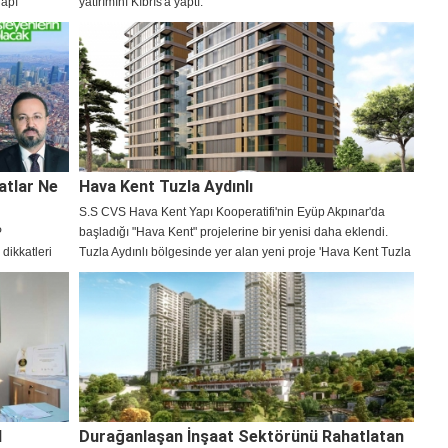
Yapı
yatırımını Kıbrıs'a yaptı.
a projesi
hakkında
in konut
dik. İşte
atlar Ne
Hava Kent Tuzla Aydınlı
S.S CVS Hava Kent Yapı Kooperatifi'nin Eyüp Akpınar'da
P
başladığı "Hava Kent" projelerine bir yenisi daha eklendi.
dikkatleri
Tuzla Aydınlı bölgesinde yer alan yeni proje 'Hava Kent Tuzla
Aydınlı' ismiyle satışa sunuldu.
l
Durağanlaşan İnşaat Sektörünü Rahatlatan