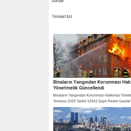
Dünya
1insaat.biz
Binaların Yangından Korunması Hak
Yönetmelik Güncellendi
Binaların Yangından Korunması Hakkında Yönet
Temmuz 2025 Tarihli 32943 Sayılı Resmi Gazete
yayımlanarak güncellendi. Bu güncelleme ile ilgil
yönetmeliğe aşağıdaki madde eklendi: