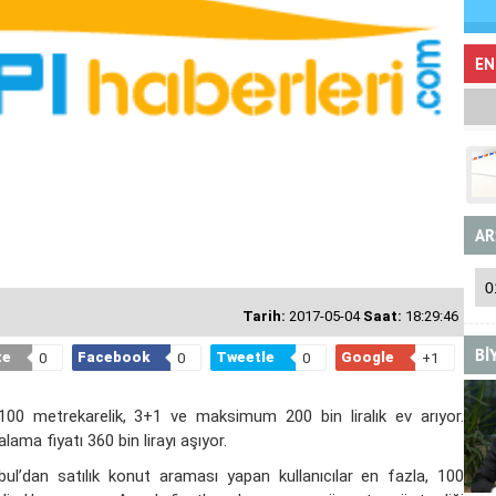
EN
AR
Tarih:
2017-05-04
Saat:
18:29:46
Bİ
te
Facebook
Tweetle
Google
0
0
0
+1
 100 metrekarelik, 3+1 ve maksimum 200 bin liralık ev arıyor.
lama fiyatı 360 bin lirayı aşıyor.
bul’dan satılık konut araması yapan kullanıcılar en fazla, 100