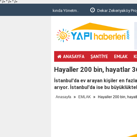
" />
" />
" />
unması Hakkında Yönetm..
Dekar Zekeriyaköy Proje Detayları ve Konu
ANASAYFA
ŞANTİYE
EMLAK
K
Hayaller 200 bin, hayatlar 36
İstanbul'da ev arayan kişiler en faz
arıyor. İstanbul'da ise bu büyüklükteki
Anasayfa
EMLAK
Hayaller 200 bin, hayatl