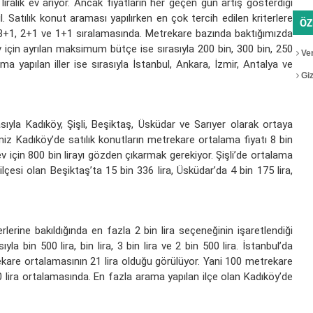
ralık ev arıyor. Ancak fiyatların her geçen gün artış gösterdiği
 Satılık konut araması yapılırken en çok tercih edilen kriterlere
ÖZ
i 3+1, 2+1 ve 1+1 sıralamasında. Metrekare bazında baktığımızda
 için ayrılan maksimum bütçe ise sırasıyla 200 bin, 300 bin, 250
Ver
ma yapılan iller ise sırasıyla İstanbul, Ankara, İzmir, Antalya ve
Gizl
sıyla Kadıköy, Şişli, Beşiktaş, Üsküdar ve Sarıyer olarak ortaya
miz Kadıköy’de satılık konutların metrekare ortalama fiyatı 8 bin
v için 800 bin lirayı gözden çıkarmak gerekiyor. Şişli’de ortalama
 ilçesi olan Beşiktaş’ta 15 bin 336 lira, Üsküdar’da 4 bin 175 lira,
erlerine bakıldığında en fazla 2 bin lira seçeneğinin işaretlendiği
ıyla bin 500 lira, bin lira, 3 bin lira ve 2 bin 500 lira. İstanbul’da
trekare ortalamasının 21 lira olduğu görülüyor. Yani 100 metrekare
00 lira ortalamasında. En fazla arama yapılan ilçe olan Kadıköy’de