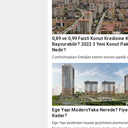
kampanyayı beklemeye başlamışlardı. Başvurula
başladı. Peki, konut kredisi nasıl hesaplanır? İşte 
konut kredisi ödeme planı hakkında merak edilen
0,89 ve 0,99 Faizli Konut Kredisine 
Başvurabilir? 2022 3 Yeni Konut Pak
Nedir?
Cumhurbaşkanı Erdoğan kabine sonrası yaptığı 
yeni paket açıklamış ve herkes 0,89 Faizli Konut
Kimler Başvurabilir? 0,99 Faizli Konut Kredisine 
Başvurabilir? Sorularının yanıtını araştırmaya baş
Ege Yapı ModernYaka Nerede? Fiya
Kadar?
Ege Yapı tarafından hayata geçirilmesi planlana