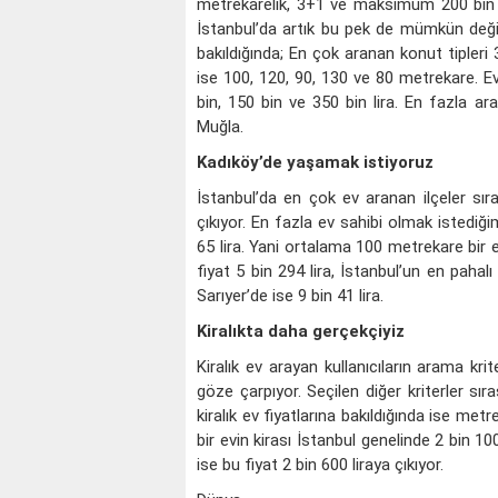
metrekarelik, 3+1 ve maksimum 200 bin li
İstanbul’da artık bu pek de mümkün değil.
bakıldığında; En çok aranan konut tipler
ise 100, 120, 90, 130 ve 80 metrekare. Ev
bin, 150 bin ve 350 bin lira. En fazla ara
Muğla.
Kadıköy’de yaşamak istiyoruz
İstanbul’da en çok ev aranan ilçeler sıra
çıkıyor. En fazla ev sahibi olmak istediği
65 lira. Yani ortalama 100 metrekare bir e
fiyat 5 bin 294 lira, İstanbul’un en pahalı
Sarıyer’de ise 9 bin 41 lira.
Kiralıkta daha gerçekçiyiz
Kiralık ev arayan kullanıcıların arama krit
göze çarpıyor. Seçilen diğer kriterler sıras
kiralık ev fiyatlarına bakıldığında ise me
bir evin kirası İstanbul genelinde 2 bin 1
ise bu fiyat 2 bin 600 liraya çıkıyor.