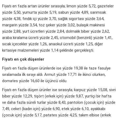
Fiyatı en fazla artan ürünler sırasıyla; limon yüzde 5,72, gazeteler
yüzde 5,50, yumurta yüzde 5,19, sabun yüzde 4,89, sarımsak
yüzde 4,38, fındık içi yüzde 3,70, sağlık sigortası yüzde 3,64,
margarin yüzde 3,54, toz şeker yüzde 3,02, bulaşık makinesi
yüzde 2,88, yurt ücretleri yüzde 2,84, dolmalık biber yüzde 2,62,
araba kiralama ücreti yüzde 2,45, otomobil (benzinli) yüzde 1,41,
sıcak içecekler yüzde 1,26, anaokul ücreti yüzde 1,25, diğer
kırtasiye malzemeleri yüzde 1,14 şeklinde gerçekleşti.
Fiyatı en çok düşenler
Fiyatı en fazla düşen ürünlerde ise yüzde 19,38 ile taze fasulye
sıralamada ilk sırayı aldı. Armut yüzde 17,71 ile ikinci olurken,
domates yüzde 16,60 ile üçüncü oldu.
Fiyatı en fazla düşen ürünler ise sırasıyla; karpuz yüzde 15,08, sivri
biber yüzde 12,29, tişört (erkek için) yüzde 9,87, yurtiçi bir hafta
ve daha fazla süreli turlar yüzde 8,43, pantolon (çocuk için) yüzde
7,49, ceket (kadın için) yüzde 6,90, etek yüzde 6,10, ayakkabı
(çocuk için) yüzde 5,17, patates yüzde 4,25, takım elbise (erkek