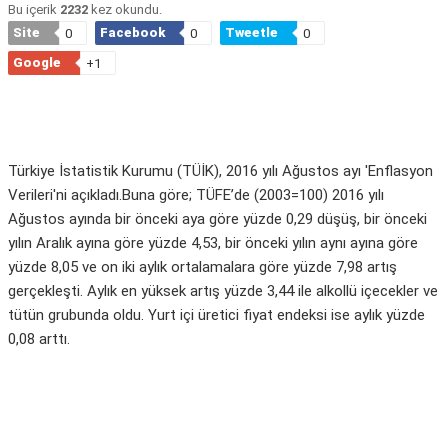
Bu içerik
2232
kez okundu.
Site
Facebook
Tweetle
0
0
0
Google
+1
Türkiye İstatistik Kurumu (TÜİK), 2016 yılı Ağustos ayı 'Enflasyon
Verileri'ni açıkladı.Buna göre; TÜFE’de (2003=100) 2016 yılı
Ağustos ayında bir önceki aya göre yüzde 0,29 düşüş, bir önceki
yılın Aralık ayına göre yüzde 4,53, bir önceki yılın aynı ayına göre
yüzde 8,05 ve on iki aylık ortalamalara göre yüzde 7,98 artış
gerçekleşti. Aylık en yüksek artış yüzde 3,44 ile alkollü içecekler ve
tütün grubunda oldu. Yurt içi üretici fiyat endeksi ise aylık yüzde
0,08 arttı.