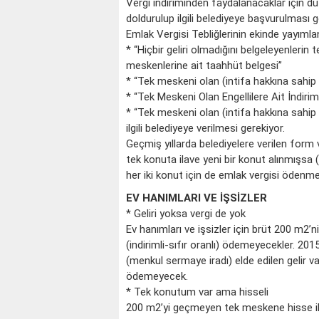
Vergi indiriminden faydalanacaklar için 
doldurulup ilgili belediyeye başvurulması ge
Emlak Vergisi Tebliğlerinin ekinde yayımlan
* “Hiçbir geliri olmadığını belgeleyenlerin 
meskenlerine ait taahhüt belgesi”
* “Tek meskeni olan (intifa hakkına sahip o
* “Tek Meskeni Olan Engellilere Ait İndirim
* “Tek meskeni olan (intifa hakkına sahip o
ilgili belediyeye verilmesi gerekiyor.
Geçmiş yıllarda belediyelere verilen form
tek konuta ilave yeni bir konut alınmışsa 
her iki konut için de emlak vergisi ödenme
EV HANIMLARI VE İŞSİZLER
* Geliri yoksa vergi de yok
Ev hanımları ve işsizler için brüt 200 m2’n
(indirimli-sıfır oranlı) ödemeyecekler. 201
(menkul sermaye iradı) elde edilen gelir va
ödemeyecek.
* Tek konutum var ama hisseli
200 m2’yi geçmeyen tek meskene hisse ile 