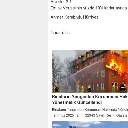
Araziler 2 1
Emlak Vergisi’nin yüzde 10’u kadar ayrıca 
Ahmet Karabıyık, Hürriyet
1insaat.biz
Binaların Yangından Korunması Hak
Yönetmelik Güncellendi
Binaların Yangından Korunması Hakkında Yönet
Temmuz 2025 Tarihli 32943 Sayılı Resmi Gazete
yayımlanarak güncellendi. Bu güncelleme ile ilgil
yönetmeliğe aşağıdaki madde eklendi: