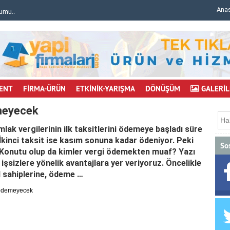
Ana
mu..
Bursa'da inşaat iskelesi çöktü: 6 işçi yaralı..
ENT
FİRMA-ÜRÜN
ETKİNİK-YARIŞMA
DÖNÜŞÜM
GALERİL
emeyecek
lak vergilerinin ilk taksitlerini ödemeye başladı süre
inci taksit ise kasım sonuna kadar ödeniyor. Peki
So
? Konutu olup da kimler vergi ödemekten muaf? Yazı
 işsizlere yönelik avantajlara yer veriyoruz. Öncelikle
 sahiplerine, ödeme …
 ödemeyecek