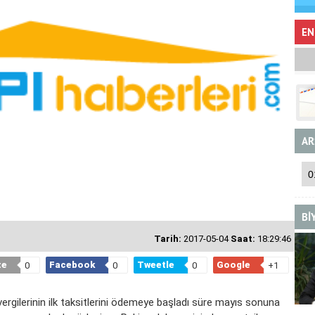
EN
AR
Bİ
Tarih:
2017-05-04
Saat:
18:29:46
te
Facebook
Tweetle
Google
0
0
0
+1
ergilerinin ilk taksitlerini ödemeye başladı süre mayıs sonuna