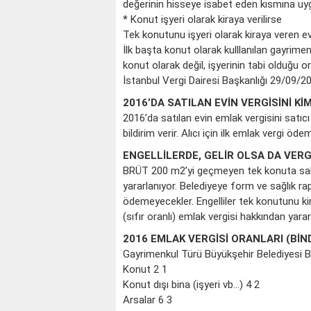
değerinin hisseye isabet eden kısmına uyg
* Konut işyeri olarak kiraya verilirse
Tek konutunu işyeri olarak kiraya veren ev 
İlk başta konut olarak kulllanılan gayrimenk
konut olarak değil, işyerinin tabi olduğu 
İstanbul Vergi Dairesi Başkanlığı 29/09/
2016’DA SATILAN EVİN VERGİSİNİ K
2016’da satılan evin emlak vergisini satıcı 
bildirim verir. Alıcı için ilk emlak vergi ö
ENGELLİLERDE, GELİR OLSA DA VERG
BRÜT 200 m2’yi geçmeyen tek konuta sahip
yararlanıyor. Belediyeye form ve sağlık ra
ödemeyecekler. Engelliler tek konutunu kira
(sıfır oranlı) emlak vergisi hakkından yararl
2016 EMLAK VERGİSİ ORANLARI (BİN
Gayrimenkul Türü Büyükşehir Belediyesi B.
Konut 2 1
Konut dışı bina (işyeri vb…) 4 2
Arsalar 6 3