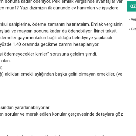
ım sonuna kadar ödeniyor. Peki emlak vergisinde avantajlar var
ÖZ
n muaf? Yazı dizimizin ilk gününde ev hanımları ve işsizlere
Ver
kul sahiplerine, ödeme zamanını hatırlatalım. Emlak vergisinin
Gizl
aşladı ve mayısın sonuna kadar da ödenebiliyor. İkinci taksit,
Ödemeler gayrimenkulün bağlı olduğu belediyeye yapılacak.
k yüzde 1.40 oranında gecikme zammı hesaplanıyor.
si ödemeyecekler kimler” sorusuna gelelim şimdi.
 olan;
r,
 aldıkları emekli aylığından başka geliri olmayan emekliler, (ve
asından yararlanabiliyorlar.
en sorular ve merak edilen konular çerçevesinde detaylara göz