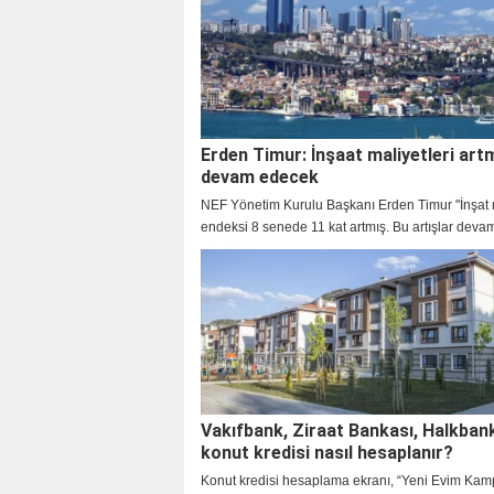
Erden Timur: İnşaat maliyetleri ar
devam edecek
NEF Yönetim Kurulu Başkanı Erden Timur "İnşat 
endeksi 8 senede 11 kat artmış. Bu artışlar dev
çünkü enflasyon artıyor. Tabi maliyetler yatırımla
yansıyor, üretim azalıyor" dedi.
Vakıfbank, Ziraat Bankası, Halkban
konut kredisi nasıl hesaplanır?
Konut kredisi hesaplama ekranı, “Yeni Evim Kam