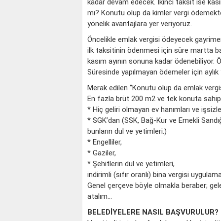
kadar devam edecek. İkinci taksit ise kas
mı? Konutu olup da kimler vergi ödemekte
yönelik avantajlara yer veriyoruz.
Öncelikle emlak vergisi ödeyecek gayrimen
ilk taksitinin ödenmesi için süre martta b
kasım ayının sonuna kadar ödenebiliyor. 
Süresinde yapılmayan ödemeler için aylı
Merak edilen “Konutu olup da emlak vergi
En fazla brüt 200 m2 ve tek konuta sahip
* Hiç geliri olmayan ev hanımları ve işsizle
* SGK’dan (SSK, Bağ-Kur ve Emekli Sandığı)
bunların dul ve yetimleri.)
* Engelliler,
* Gaziler,
* Şehitlerin dul ve yetimleri,
indirimli (sıfır oranlı) bina vergisi uygulam
Genel çerçeve böyle olmakla beraber; gel
atalım…
BELEDİYELERE NASIL BAŞVURULUR?