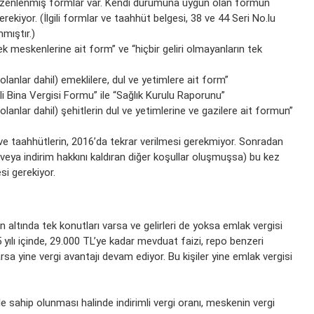
düzenlenmiş formlar var. Kendi durumuna uygun olan formun
rekiyor. (İlgili formlar ve taahhüt belgesi, 38 ve 44 Seri No.lu
mıştır.)
tek meskenlerine ait form” ve “hiçbir geliri olmayanların tek
lanlar dahil) emeklilere, dul ve yetimlere ait form”
li Bina Vergisi Formu” ile “Sağlık Kurulu Raporunu”
lanlar dahil) şehitlerin dul ve yetimlerine ve gazilere ait formun”
 ve taahhütlerin, 2016’da tekrar verilmesi gerekmiyor. Sonradan
(veya indirim hakkını kaldıran diğer koşullar oluşmuşsa) bu kez
si gerekiyor.
in altında tek konutları varsa ve gelirleri de yoksa emlak vergisi
5 yılı içinde, 29.000 TL’ye kadar mevduat faizi, repo benzeri
rsa yine vergi avantajı devam ediyor. Bu kişiler yine emlak vergisi
sahip olunması halinde indirimli vergi oranı, meskenin vergi