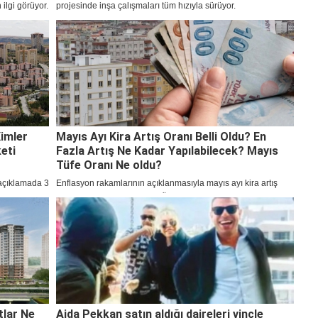
ilgi görüyor.
projesinde inşa çalışmaları tüm hızıyla sürüyor.
lar
olan yeni
r dün
0.69 faizli
ler
Kimler
Mayıs Ayı Kira Artış Oranı Belli Oldu? En
eti
Fazla Artış Ne Kadar Yapılabilecek? Mayıs
Tüfe Oranı Ne oldu?
açıklamada 3
Enflasyon rakamlarının açıklanmasıyla mayıs ayı kira artış
 Kredisine
oranı belli oldu. Kira artışı TÜFE’nin 12 aylık ortalaması baz
Kimler
alınarak belirlenmekte olup Mayıs ayı kira artış oranı %34,46
ladı.
oldu.
tlar Ne
Ajda Pekkan satın aldığı daireleri vinçle