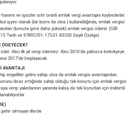
ulanıyor.
hanımı ve işsizler sıfır oranlı emlak vergi avantajını kaybederler.
ul işyeri olarak (bir kısmı da olsa ) kullanıldığında, emlak vergisi
orandan (konuta göre daha yüksek) emlak vergisi ödenir. (GİB
2015 Tarih ve 97895701-175.01-83330 Sayılı Özelge)
İM ÖDEYECEK?
öder. Alıcı ilk yıl vergi ödemez. Alıcı 2016’da yalnızca belediyeye
demesi 2017’de başlayacak.
İ AVANTAJI
 engelliler gelire sahip olsa da emlak vergisi avantajından
porunu ibraz ettiğinde sahip olduğu tek konutu için emlak vergisi
ya verip yakınlarının yanında kalsa da tek konutları için indirimli
anabiliyorlar.
DE)
şehir olmayan illerde