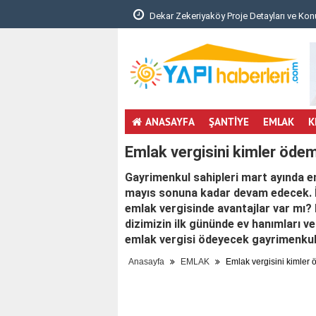
unması Hakkında Yönetm..
Dekar Zekeriyaköy Proje Detayları ve Konu
ANASAYFA
ŞANTİYE
EMLAK
K
Emlak vergisini kimler öd
Gayrimenkul sahipleri mart ayında em
mayıs sonuna kadar devam edecek. İk
emlak vergisinde avantajlar var mı
dizimizin ilk gününde ev hanımları ve
emlak vergisi ödeyecek gayrimenkul
Anasayfa
EMLAK
Emlak vergisini kimler