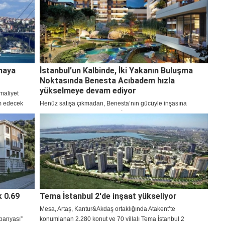
tmaya
İstanbul’un Kalbinde, İki Yakanın Buluşma
Noktasında Benesta Acıbadem hızla
yükselmeye devam ediyor
maliyet
am edecek
Henüz satışa çıkmadan, Benesta’nın gücüyle inşasına
ra da
başlanan Benesta Acıbadem, İstanbul Anadolu ve Avrupa
yakasını birbirine bağlayan en değerli lokasyonlardan
Acıbadem’de yükseliyor. Benesta Acıbadem’de ön satış
dönemi devam ediyor.
k 0.69
Tema İstanbul 2'de inşaat yükseliyor
Mesa, Artaş, Kantur&Akdaş ortaklığında Atakent’te
panyası”
konumlanan 2.280 konut ve 70 villalı Tema İstanbul 2