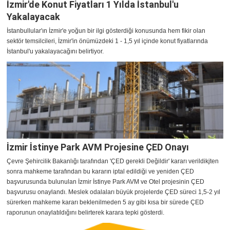
İzmir'de Konut Fiyatları 1 Yılda İstanbul'u
Yakalayacak
İstanbullular'ın İzmir'e yoğun bir ilgi gösterdiği konusunda hem fikir olan
sektör temsilcileri, İzmir'in önümüzdeki 1 - 1,5 yıl içinde konut fiyatlarında
İstanbul'u yakalayacağını belirtiyor.
İzmir İstinye Park AVM Projesine ÇED Onayı
Çevre Şehircilik Bakanlığı tarafından 'ÇED gerekli Değildir' kararı verildikjten
sonra mahkeme tarafından bu kararın iptal edildiği ve yeniden ÇED
başvurusunda bulunulan İzmir İstinye Park AVM ve Otel projesinin ÇED
başvurusu onaylandı. Meslek odalaları büyük projelerde ÇED süreci 1,5-2 yıl
sürerken mahkeme kararı beklenilmeden 5 ay gibi kısa bir sürede ÇED
raporunun onaylatıldığını belirterek karara tepki gösterdi.