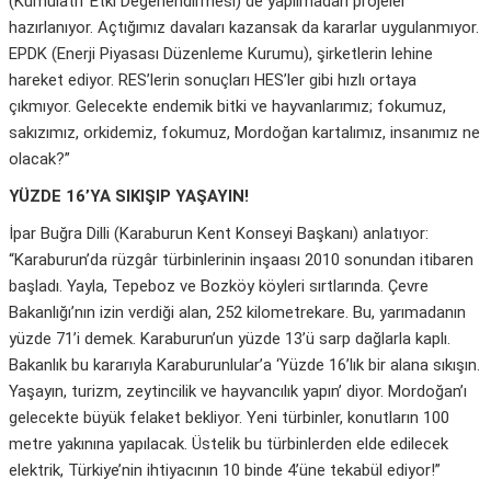
(Kümülatif Etki Değerlendirmesi) de yapılmadan projeler
hazırlanıyor. Açtığımız davaları kazansak da kararlar uygulanmıyor.
EPDK (Enerji Piyasası Düzenleme Kurumu), şirketlerin lehine
hareket ediyor. RES’lerin sonuçları HES’ler gibi hızlı ortaya
çıkmıyor. Gelecekte endemik bitki ve hayvanlarımız; fokumuz,
sakızımız, orkidemiz, fokumuz, Mordoğan kartalımız, insanımız ne
olacak?”
YÜZDE 16’YA SIKIŞIP YAŞAYIN!
İpar Buğra Dilli (Karaburun Kent Konseyi Başkanı) anlatıyor:
“Karaburun’da rüzgâr türbinlerinin inşaası 2010 sonundan itibaren
başladı. Yayla, Tepeboz ve Bozköy köyleri sırtlarında. Çevre
Bakanlığı’nın izin verdiği alan, 252 kilometrekare. Bu, yarımadanın
yüzde 71’i demek. Karaburun’un yüzde 13’ü sarp dağlarla kaplı.
Bakanlık bu kararıyla Karaburunlular’a ‘Yüzde 16’lık bir alana sıkışın.
Yaşayın, turizm, zeytincilik ve hayvancılık yapın’ diyor. Mordoğan’ı
gelecekte büyük felaket bekliyor. Yeni türbinler, konutların 100
metre yakınına yapılacak. Üstelik bu türbinlerden elde edilecek
elektrik, Türkiye’nin ihtiyacının 10 binde 4’üne tekabül ediyor!”