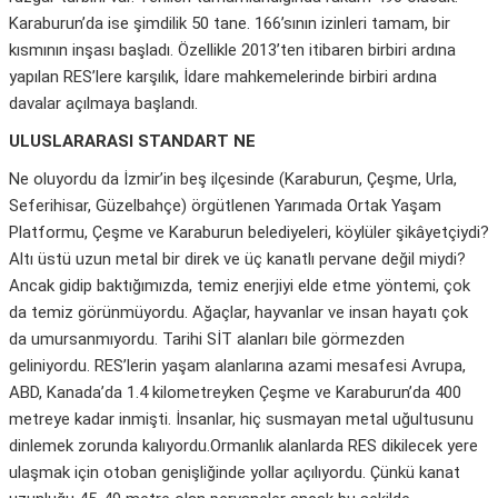
Karaburun’da ise şimdilik 50 tane. 166’sının izinleri tamam, bir
kısmının inşası başladı. Özellikle 2013’ten itibaren birbiri ardına
yapılan RES’lere karşılık, İdare mahkemelerinde birbiri ardına
davalar açılmaya başlandı.
ULUSLARARASI STANDART NE
Ne oluyordu da İzmir’in beş ilçesinde (Karaburun, Çeşme, Urla,
Seferihisar, Güzelbahçe) örgütlenen Yarımada Ortak Yaşam
Platformu, Çeşme ve Karaburun belediyeleri, köylüler şikâyetçiydi?
Altı üstü uzun metal bir direk ve üç kanatlı pervane değil miydi?
Ancak gidip baktığımızda, temiz enerjiyi elde etme yöntemi, çok
da temiz görünmüyordu. Ağaçlar, hayvanlar ve insan hayatı çok
da umursanmıyordu. Tarihi SİT alanları bile görmezden
geliniyordu. RES’lerin yaşam alanlarına azami mesafesi Avrupa,
ABD, Kanada’da 1.4 kilometreyken Çeşme ve Karaburun’da 400
metreye kadar inmişti. İnsanlar, hiç susmayan metal uğultusunu
dinlemek zorunda kalıyordu.Ormanlık alanlarda RES dikilecek yere
ulaşmak için otoban genişliğinde yollar açılıyordu. Çünkü kanat