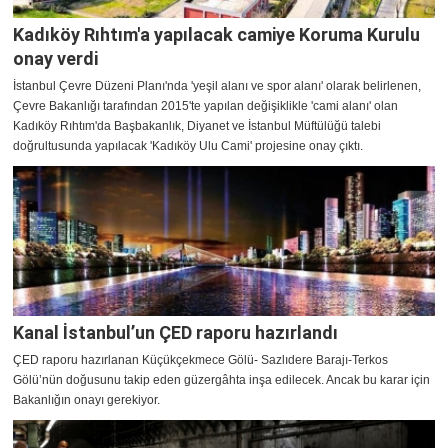
Kadıköy Rıhtım'a yapılacak camiye Koruma Kurulu
onay verdi
İstanbul Çevre Düzeni Planı'nda 'yeşil alanı ve spor alanı' olarak belirlenen,
Çevre Bakanlığı tarafından 2015'te yapılan değişiklikle 'cami alanı' olan
Kadıköy Rıhtım'da Başbakanlık, Diyanet ve İstanbul Müftülüğü talebi
doğrultusunda yapılacak 'Kadıköy Ulu Cami' projesine onay çıktı.
Kanal İstanbul’un ÇED raporu hazırlandı
ÇED raporu hazırlanan Küçükçekmece Gölü- Sazlıdere Barajı-Terkos
Gölü’nün doğusunu takip eden güzergâhta inşa edilecek. Ancak bu karar için
Bakanlığın onayı gerekiyor.