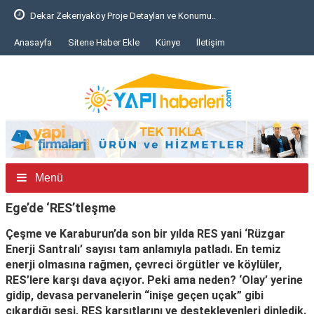
Dekar Zekeriyaköy Proje Detayları ve Konumu..
Anasayfa
Sitene Haber Ekle
Künye
İletişim
Menü
Ege’de ‘RES’tleşme
Çeşme ve Karaburun’da son bir yılda RES yani ‘Rüzgar
Enerji Santralı’ sayısı tam anlamıyla patladı. En temiz
enerji olmasına rağmen, çevreci örgütler ve köylüler,
RES’lere karşı dava açıyor. Peki ama neden? ‘Olay’ yerine
gidip, devasa pervanelerin “inişe geçen uçak” gibi
çıkardığı sesi, RES karşıtlarını ve destekleyenleri dinledik.