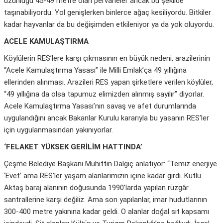
uzunluğu 45-49 metre olan pervaneler ancak bu şekilde
taşınabiliyordu. Yol genişlerken binlerce ağaç kesiliyordu. Bitkiler
kadar hayvanlar da bu değişimden etkileniyor ya da yok oluyordu.
ACELE KAMULAŞTIRMA
Köylülerin RES’lere karşı çıkmasının en büyük nedeni, arazilerinin
“Acele Kamulaştırma Yasası” ile Milli Emlak’ça 49 yıllığına
ellerinden alınması. Arazileri RES yapan şirketlere verilen köylüler,
“49 yıllığına da olsa tapumuz elimizden alınmış sayılır” diyorlar.
Acele Kamulaştırma Yasası’nın savaş ve afet durumlarında
uygulandığını ancak Bakanlar Kurulu kararıyla bu yasanın RES’ler
için uygulanmasından yakınıyorlar.
‘FELAKET YÜKSEK GERİLİM HATTINDA’
Çeşme Belediye Başkanı Muhittin Dalgıç anlatıyor: “Temiz enerjiye
‘Evet’ ama RES’ler yaşam alanlarımızın içine kadar girdi. Kutlu
Aktaş baraj alanının doğusunda 1990’larda yapılan rüzgâr
santrallerine karşı değiliz. Ama son yapılanlar, imar hudutlarının
300-400 metre yakınına kadar geldi. O alanlar doğal sit kapsamı