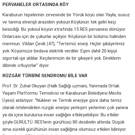
PERVANELER ORTASINDA KÖY
Karaburun tepelerinin zirvesinde bir Yörük köyü olan Yayla, susuz
ve tarıma elverişli araziden yoksun.Köylünün tek geliri keçi
besiciliği. Bu yoksul köyün etrafında 15 RES pervanesi dönüyor.
Onlarcası için de çukurlar açılıyor. Köylünün bir bölümü halinden
memnun. Vildan Çevik (47), “Tertemiz enerji. Hiçbir şikâyetimiz
yok. Köyümüze bedava elektrik verdiler. Eşim dahil 20 kişiyi
sigortalı işe aldılar. Keçilerimizin de bir şikayeti yok. Direklerin
dibinde otluyorlar” diyor.
RÜZGÂR TÜRBİNİ SENDROMU BİLE VAR
Prof. Dr. Zuhal Okuyan (Halk Sağlığı uzmanı, Yarımada Ortak
Yaşam Platformu Temsilcisi ve Karaburuın Belediyesi Meclis
Üyesi) anlatıyor: “Nükleer ve Termik enerjiye göre daha temiz
olarak nitelendirilen rüzgâr enerjisi yerleşim yerlerinin çok yanına
ya da içine kurulursa insan sağlığını etkileyebiliyor. Bu etkiler
şöyle:GÜRÜLTÜ: RES’lerin gürültüsü 80 desibelin altında. Düşük
ama sürekli gürültünün insan sağlığına olumsuz etkileri biliniyor.