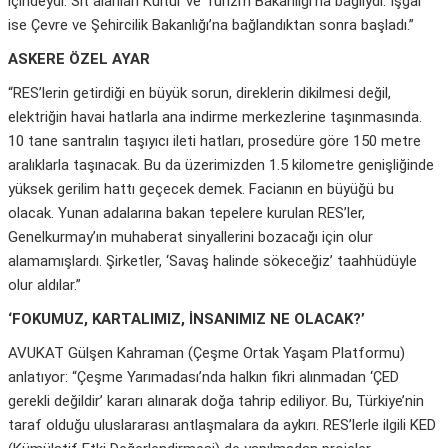
içindeydi. Sit alanları Kültür ve Turizm Bakanlığı’na bağlıydı. İşgal
ise Çevre ve Şehircilik Bakanlığı’na bağlandıktan sonra başladı.”
ASKERE ÖZEL AYAR
“RES’lerin getirdiği en büyük sorun, direklerin dikilmesi değil,
elektriğin havai hatlarla ana indirme merkezlerine taşınmasında.
10 tane santralın taşıyıcı ileti hatları, prosedüre göre 150 metre
aralıklarla taşınacak. Bu da üzerimizden 1.5 kilometre genişliğinde
yüksek gerilim hattı geçecek demek. Facianın en büyüğü bu
olacak. Yunan adalarına bakan tepelere kurulan RES’ler,
Genelkurmay’ın muhaberat sinyallerini bozacağı için olur
alamamışlardı. Şirketler, ‘Savaş halinde sökeceğiz’ taahhüdüyle
olur aldılar.”
‘FOKUMUZ, KARTALIMIZ, İNSANIMIZ NE OLACAK?’
AVUKAT Gülşen Kahraman (Çeşme Ortak Yaşam Platformu)
anlatıyor: “Çeşme Yarımadası’nda halkın fikri alınmadan ‘ÇED
gerekli değildir’ kararı alınarak doğa tahrip ediliyor. Bu, Türkiye’nin
taraf olduğu uluslararası antlaşmalara da aykırı. RES’lerle ilgili KED