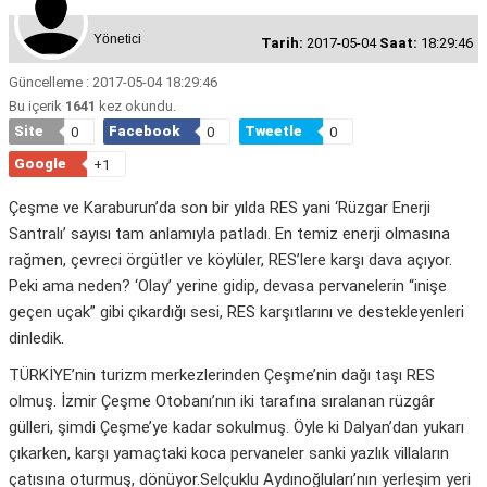
Yönetici
Tarih:
2017-05-04
Saat:
18:29:46
Güncelleme : 2017-05-04 18:29:46
Bu içerik
1641
kez okundu.
Site
Facebook
Tweetle
0
0
0
Google
+1
Çeşme ve Karaburun’da son bir yılda RES yani ‘Rüzgar Enerji
Santralı’ sayısı tam anlamıyla patladı. En temiz enerji olmasına
rağmen, çevreci örgütler ve köylüler, RES’lere karşı dava açıyor.
Peki ama neden? ‘Olay’ yerine gidip, devasa pervanelerin “inişe
geçen uçak” gibi çıkardığı sesi, RES karşıtlarını ve destekleyenleri
dinledik.
TÜRKİYE’nin turizm merkezlerinden Çeşme’nin dağı taşı RES
olmuş. İzmir Çeşme Otobanı’nın iki tarafına sıralanan rüzgâr
gülleri, şimdi Çeşme’ye kadar sokulmuş. Öyle ki Dalyan’dan yukarı
çıkarken, karşı yamaçtaki koca pervaneler sanki yazlık villaların
çatısına oturmuş, dönüyor.Selçuklu Aydınoğluları’nın yerleşim yeri