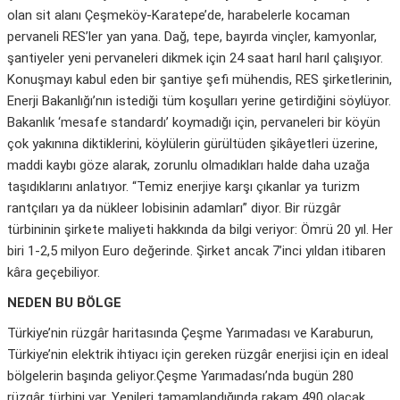
olan sit alanı Çeşmeköy-Karatepe’de, harabelerle kocaman
pervaneli RES’ler yan yana. Dağ, tepe, bayırda vinçler, kamyonlar,
şantiyeler yeni pervaneleri dikmek için 24 saat harıl harıl çalışıyor.
Konuşmayı kabul eden bir şantiye şefi mühendis, RES şirketlerinin,
Enerji Bakanlığı’nın istediği tüm koşulları yerine getirdiğini söylüyor.
Bakanlık ‘mesafe standardı’ koymadığı için, pervaneleri bir köyün
çok yakınına diktiklerini, köylülerin gürültüden şikâyetleri üzerine,
maddi kaybı göze alarak, zorunlu olmadıkları halde daha uzağa
taşıdıklarını anlatıyor. “Temiz enerjiye karşı çıkanlar ya turizm
rantçıları ya da nükleer lobisinin adamları” diyor. Bir rüzgâr
türbininin şirkete maliyeti hakkında da bilgi veriyor: Ömrü 20 yıl. Her
biri 1-2,5 milyon Euro değerinde. Şirket ancak 7’inci yıldan itibaren
kâra geçebiliyor.
NEDEN BU BÖLGE
Türkiye’nin rüzgâr haritasında Çeşme Yarımadası ve Karaburun,
Türkiye’nin elektrik ihtiyacı için gereken rüzgâr enerjisi için en ideal
bölgelerin başında geliyor.Çeşme Yarımadası’nda bugün 280
rüzgâr türbini var. Yenileri tamamlandığında rakam 490 olacak.