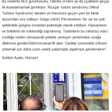
Bu nedenle RES gürültüsünü, fabrika ortamı ya da uçakların geçişi
ile kıyaslamamak gerekiyor. ‘Rüzgar türbini sendromu (Wind
Turbine Syndrome) denilen ve literatüre geçen yeni bir klinik
durumdan söz ediliyor. Gölge etkİsİ: Pervanelerin ‘bir var bir yok’
şeklindeki gölgesi, insanları psikolojik olarak etkiliyor. Hayvanların
ve bitkilerin de etkilendiği saptanmış. Türbinlerin bu rahatsız edici
özelliğe neden olmayacak şekilde yerleşim yerlerinden uzağa
dikilmesi gerekir.Elektromanyetİk alan: Canlılar üzerindeki etkisini
anlamak için daha uzun vadeli çalışmalar yapılması gerekmekte.”
Gülden Aydın, Hürriyet