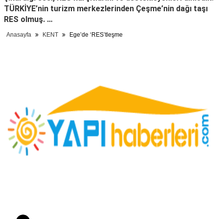
TÜRKİYE’nin turizm merkezlerinden Çeşme’nin dağı taşı
RES olmuş. …
Anasayfa
KENT
Ege’de ‘RES’tleşme