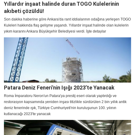
Yıllardır inşaat halinde duran TOGO Kulelerinin
akıbeti çözüldü!
Son dakika haberine göre Ankara'da rant iddialarının odağına yerleşen TOGO
Kuleleri hakkında flaş gelişme yaşandı. Yıllardır inşaat halinde olan kulelerin
yıkım kararını Ankara Büyükşehir Belediyesi verdi. İşte detaylar
Patara Deniz Feneri'nin Işığı 2023’te Yanacak
Roma İmparatoru Neron'un Patara'ya prestij eseri olarak yaptırdığı ve
restorasyon kapsamında yeniden inşası titizlikle sürdürülen 2 bin yıllık antik
deniz fenerinde ışık, Türkiye Cumhuriyeti'nin kuruluşunun 100. yılının
kutlanacağı 2023'te yanacak