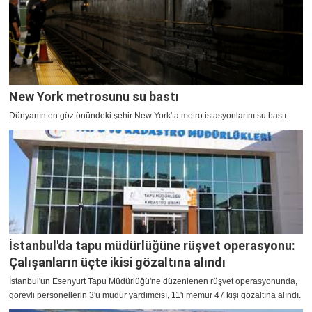
New York metrosunu su bastı
Dünyanın en göz önündeki şehir New York'ta metro istasyonlarını su bastı.
İstanbul'da tapu müdürlüğüne rüşvet operasyonu:
Çalışanların üçte ikisi gözaltına alındı
İstanbul'un Esenyurt Tapu Müdürlüğü'ne düzenlenen rüşvet operasyonunda,
görevli personellerin 3'ü müdür yardımcısı, 11'i memur 47 kişi gözaltına alındı.