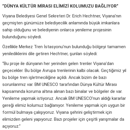
”DÜNYA KÜLTÜR MİRASI ELİMİZİ KOLUMUZU BAĞLIYOR”
Viyana Belediyesi Genel Sekreteri Dr. Erich Hechtner, Viyana’nın
geçmişten günümüze belediyecilik anlamında büyük imkanlara
sahip olduğunu ve belediyenin onlarca yenileme projesinin
bulunduğunu söyledi.
Özellikle Merkez Tren İstasyonu’nun bulunduğu bölgeyi tamamen
yenilediklerini dile getiren Hechtner, şunları söyledi:
“Bu proje ile dünyanın her yerinden gelen trenler Viyana’dan
geçecekler. Bu bölge Avrupa trenlerinin kalbi olacak. Geçtiğimiz yıl
bu bölge tren işletmeciliğine açıldı. Ancak bizim de bazı
sorunlarımız var. BM UNESCO tarafından Dünya Kültür Mirası
kapsamında koruma altına alınan bazı binalar ve bölgeler de var.
Yenileme yapmak istiyoruz. Ancak BM UNESCO’nun aldığı kararlar
gereği elimiz kolumuz bağlanıyor. Yenileme yapmak için uygun bir
formül bulmaya çalışıyoruz. Viyana şehrini geliştirmek için
elimizden geleni yapıyoruz. Bazı projeler için çeşitli yarışmalar da
açıyoruz.”