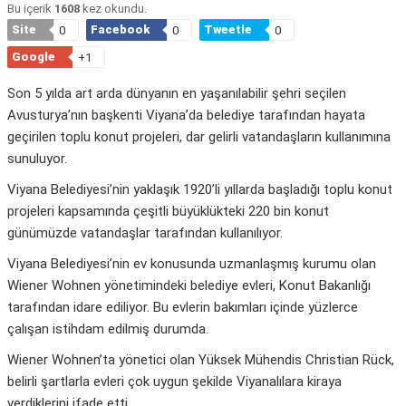
Bu içerik
1608
kez okundu.
Site
Facebook
Tweetle
0
0
0
Google
+1
Son 5 yılda art arda dünyanın en yaşanılabilir şehri seçilen
Avusturya’nın başkenti Viyana’da belediye tarafından hayata
geçirilen toplu konut projeleri, dar gelirli vatandaşların kullanımına
sunuluyor.
Viyana Belediyesi’nin yaklaşık 1920’li yıllarda başladığı toplu konut
projeleri kapsamında çeşitli büyüklükteki 220 bin konut
günümüzde vatandaşlar tarafından kullanılıyor.
Viyana Belediyesi’nin ev konusunda uzmanlaşmış kurumu olan
Wiener Wohnen yönetimindeki belediye evleri, Konut Bakanlığı
tarafından idare ediliyor. Bu evlerin bakımları içinde yüzlerce
çalışan istihdam edilmiş durumda.
Wiener Wohnen’ta yönetici olan Yüksek Mühendis Christian Rück,
belirli şartlarla evleri çok uygun şekilde Viyanalılara kiraya
verdiklerini ifade etti.