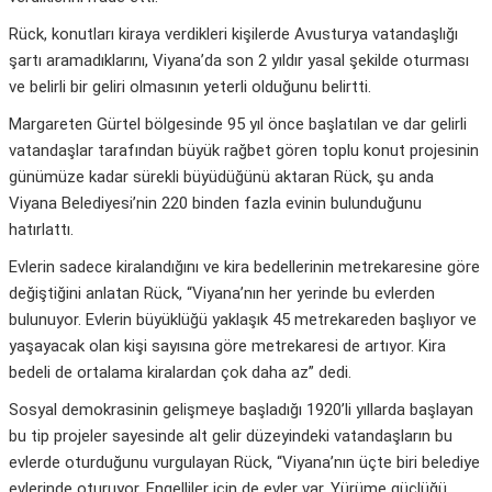
Rück, konutları kiraya verdikleri kişilerde Avusturya vatandaşlığı
şartı aramadıklarını, Viyana’da son 2 yıldır yasal şekilde oturması
ve belirli bir geliri olmasının yeterli olduğunu belirtti.
Margareten Gürtel bölgesinde 95 yıl önce başlatılan ve dar gelirli
vatandaşlar tarafından büyük rağbet gören toplu konut projesinin
günümüze kadar sürekli büyüdüğünü aktaran Rück, şu anda
Viyana Belediyesi’nin 220 binden fazla evinin bulunduğunu
hatırlattı.
Evlerin sadece kiralandığını ve kira bedellerinin metrekaresine göre
değiştiğini anlatan Rück, “Viyana’nın her yerinde bu evlerden
bulunuyor. Evlerin büyüklüğü yaklaşık 45 metrekareden başlıyor ve
yaşayacak olan kişi sayısına göre metrekaresi de artıyor. Kira
bedeli de ortalama kiralardan çok daha az” dedi.
Sosyal demokrasinin gelişmeye başladığı 1920’li yıllarda başlayan
bu tip projeler sayesinde alt gelir düzeyindeki vatandaşların bu
evlerde oturduğunu vurgulayan Rück, “Viyana’nın üçte biri belediye
evlerinde oturuyor. Engelliler için de evler var. Yürüme güçlüğü