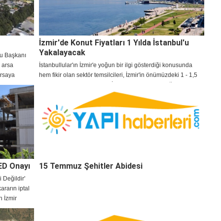
İzmir'de Konut Fiyatları 1 Yılda İstanbul'u
Yakalayacak
lu Başkanı
 arsa
İstanbullular'ın İzmir'e yoğun bir ilgi gösterdiği konusunda
arsaya
hem fikir olan sektör temsilcileri, İzmir'in önümüzdeki 1 - 1,5
di.
yıl içinde konut fiyatlarında İstanbul'u yakalayacağını
laka korunacak
belirtiyor.
ED Onayı
15 Temmuz Şehitler Abidesi
 Değildir'
ararın iptal
 İzmir
su
D süreci 1,5-