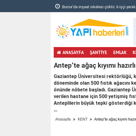
Detayları ve Konumu..
Bursa'da inşaat iskelesi çöktü: 6 işçi yaralı.
ANASAYFA
ŞANTİYE
EMLAK
K
Antep’te ağaç kıyımı hazırlı
Gaziantep Üniversitesi rektörlüğü, 
döneminde olan 500 fıstık ağacını ke
önünde nöbete başladı. Gaziantep Ü
verilen hastane için 500 yetişmiş fıs
Anteplilerin büyük tepki gösterdiği 
…
Anasayfa
KENT
Antep’te ağaç kıyımı hazır