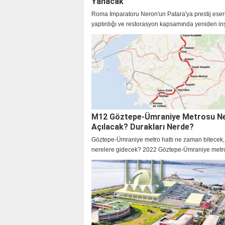
Yanacak
Roma İmparatoru Neron'un Patara'ya prestij eser
yaptırdığı ve restorasyon kapsamında yeniden inşas
sürdürülen 2 bin yıllık antik deniz fenerinde ışık, 
Cumhuriyeti'nin kuruluşunun 100. yılının kutlana
yanacak
M12 Göztepe-Ümraniye Metrosu N
Açılacak? Durakları Nerde?
Göztepe-Ümraniye metro hattı ne zaman bitecek, 
nerelere gidecek? 2022 Göztepe-Ümraniye metro
durakları, güzergahı, istasyonları neler?