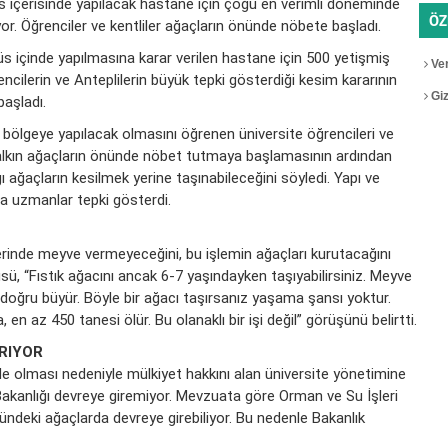
s içerisinde yapılacak hastane için çoğu en verimli döneminde
ÖZ
or. Öğrenciler ve kentliler ağaçların önünde nöbete başladı.
 içinde yapılmasına karar verilen hastane için 500 yetişmiş
Ver
rencilerin ve Anteplilerin büyük tepki gösterdiği kesim kararının
Gizl
başladı.
bölgeye yapılacak olmasını öğrenen üniversite öğrencileri ve
 Halkın ağaçların önünde nöbet tutmaya başlamasının ardından
ı ağaçların kesilmek yerine taşınabileceğini söyledi. Yapı ve
na uzmanlar tepki gösterdi.
lerinde meyve vermeyeceğini, bu işlemin ağaçları kurutacağını
üsü, “Fıstık ağacını ancak 6-7 yaşındayken taşıyabilirsiniz. Meyve
doğru büyür. Böyle bir ağacı taşırsanız yaşama şansı yoktur.
az 450 tanesi ölür. Bu olanaklı bir işi değil” görüşünü belirtti.
IRIYOR
de olması nedeniyle mülkiyet hakkını alan üniversite yönetimine
Bakanlığı devreye giremiyor. Mevzuata göre Orman ve Su İşleri
ündeki ağaçlarda devreye girebiliyor. Bu nedenle Bakanlık