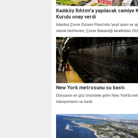
Kadıköy Rıhtım'a yapılacak camiye
Kurulu onay verdi
İstanbul Çevre Düzeni Planı'nda 'yeşil alanı ve sp
olarak belirlenen, Çevre Bakanlığı tarafından 201
değişiklikle 'cami alanı' olan Kadıköy Rıhtım'da 
Diyanet ve İstanbul Müftülüğü talebi doğrultusun
'Kadıköy Ulu Cami' projesine onay çıktı.
New York metrosunu su bastı
Dünyanın en göz önündeki şehir New York'ta me
istasyonlarını su bastı.