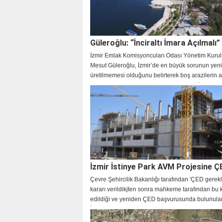
Güleroğlu: “İnciraltı İmara Açılmalı”
İzmir Emlak Komisyoncuları Odası Yönetim Kuru
Mesut Güleroğlu, İzmir’de en büyük sorunun yeni
üretilmemesi olduğunu belirterek boş arazilerin 
dönüştürülerek yatırıma açılması gerektiğini söyle
Güleroğlu, İnciraltı'nın da yeşil alanlarının “mut
şekilde” imara açılması gerektiğini söyledi.
İzmir İstinye Park AVM Projesine Ç
Çevre Şehircilik Bakanlığı tarafından 'ÇED gerekli
kararı verildikjten sonra mahkeme tarafından bu k
edildiği ve yeniden ÇED başvurusunda bulunulan
İstinye Park AVM ve Otel projesinin ÇED başvuru
onaylandı. Meslek odalaları büyük projelerde ÇE