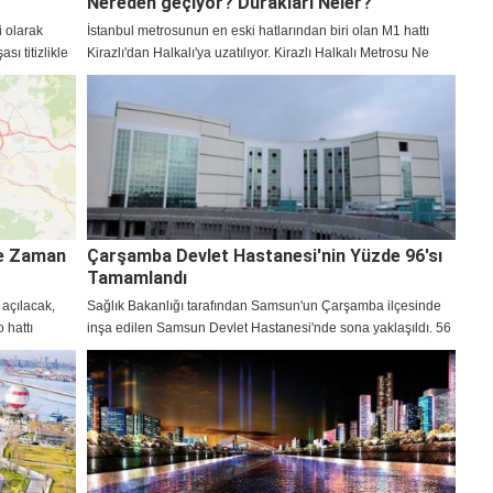
Nereden geçiyor? Durakları Neler?
i olarak
İstanbul metrosunun en eski hatlarından biri olan M1 hattı
ı titizlikle
Kirazlı'dan Halkalı'ya uzatılıyor. Kirazlı Halkalı Metrosu Ne
Türkiye
Zaman Açılacak? Nereden geçiyor? Durakları Neler?
cağı 2023'te
e Zaman
Çarşamba Devlet Hastanesi'nin Yüzde 96'sı
Tamamlandı
açılacak,
Sağlık Bakanlığı tarafından Samsun'un Çarşamba ilçesinde
 hattı
inşa edilen Samsun Devlet Hastanesi'nde sona yaklaşıldı. 56
milyon liralık yatırımla hayata geçirilen yeni hastanenin yüzde
96'sı tamamlandı.