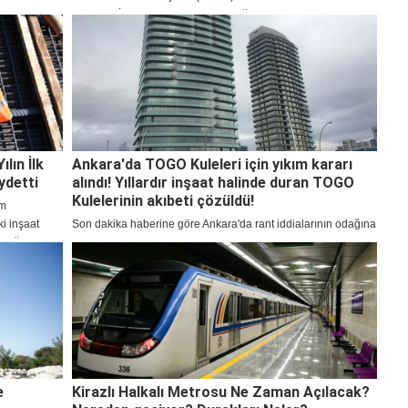
Tüzgen, “İstanbul, bu yılın ilk çeyreğinde, Londra, Paris ve
Berlin’in ardından Avrupa’da en çok yatırım yapılan dördüncü
şehir oldu. Oyun yatırımlarında ise Avrupa ve MENA
bölgesinde birinci sırada yer alıyor.” dedi.
lın İlk
Ankara'da TOGO Kuleleri için yıkım kararı
ydetti
alındı! Yıllardır inşaat halinde duran TOGO
Kulelerinin akıbeti çözüldü!
im
ki inşaat
Son dakika haberine göre Ankara'da rant iddialarının odağına
eyreğinde,
yerleşen TOGO Kuleleri hakkında flaş gelişme yaşandı.
arlı bir hızla
Yıllardır inşaat halinde olan kulelerin yıkım kararını Ankara
Büyükşehir Belediyesi verdi. İşte detaylar
e
Kirazlı Halkalı Metrosu Ne Zaman Açılacak?