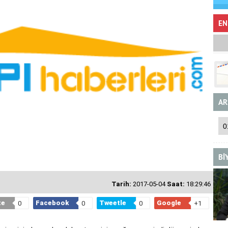
EN
AR
Bİ
Tarih:
2017-05-04
Saat:
18:29:46
te
Facebook
Tweetle
Google
0
0
0
+1