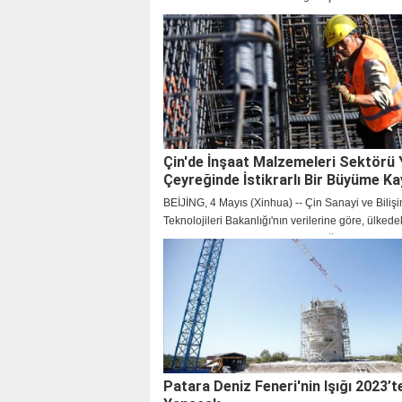
Çin'de İnşaat Malzemeleri Sektörü Yı
Çeyreğinde İstikrarlı Bir Büyüme Ka
BEİJİNG, 4 Mayıs (Xinhua) -- Çin Sanayi ve Biliş
Teknolojileri Bakanlığı'nın verilerine göre, ülkede
malzemeleri sektörünün katma değeri, yılın ilk ç
önceki yılın aynı dönemine göre yüzde 1,6'lık istikr
artış gösterdi.
Patara Deniz Feneri'nin Işığı 2023’t