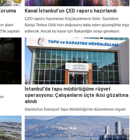
 Koruma
Kanal İstanbul’un ÇED raporu hazırlandı
ÇED raporu hazırlanan Küçükçekmece Gölü- Sazlıdere
or alanı'
Barajı-Terkos Gölü’nün doğusunu takip eden güzergâhta inşa
5'te yapılan
edilecek. Ancak bu karar için Bakanlığın onayı gerekiyor.
Başbakanlık,
da yapılacak
İstanbul'da tapu müdürlüğüne rüşvet
operasyonu: Çalışanların üçte ikisi gözaltına
tro
alındı
İstanbul'un Esenyurt Tapu Müdürlüğü'ne düzenlenen rüşvet
operasyonunda, görevli personellerin 3'ü müdür yardımcısı,
11'i memur 47 kişi gözaltına alındı.