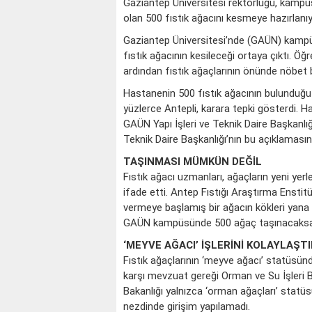
Gaziantep Üniversitesi rektörlüğü, kampü
olan 500 fıstık ağacını kesmeye hazırlanıy
Gaziantep Üniversitesi’nde (GAÜN) kampüs
fıstık ağacının kesileceği ortaya çıktı. Öğ
ardından fıstık ağaçlarının önünde nöbet 
Hastanenin 500 fıstık ağacının bulunduğu 
yüzlerce Antepli, karara tepki gösterdi.
GAÜN Yapı İşleri ve Teknik Daire Başkanlığ
Teknik Daire Başkanlığı’nın bu açıklaması
TAŞINMASI MÜMKÜN DEĞİL
Fıstık ağacı uzmanları, ağaçların yeni yer
ifade etti. Antep Fıstığı Araştırma Enstit
vermeye başlamış bir ağacın kökleri yana 
GAÜN kampüsünde 500 ağaç taşınacaksa, en 
‘MEYVE AĞACI’ İŞLERİNİ KOLAYLAŞT
Fıstık ağaçlarının ‘meyve ağacı’ statüsün
karşı mevzuat gereği Orman ve Su İşleri 
Bakanlığı yalnızca ‘orman ağaçları’ statüs
nezdinde girişim yapılamadı.