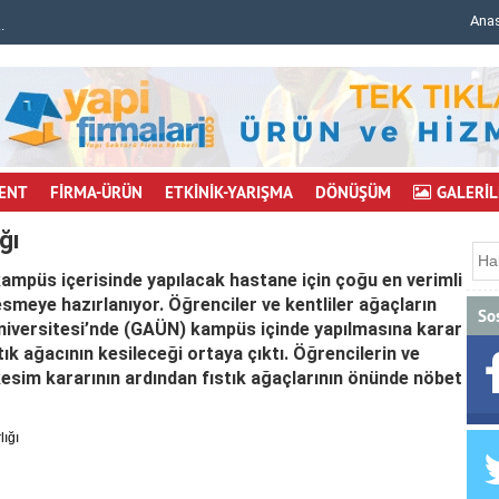
Ana
.
Erden Timur: İnşaat maliyetleri artmaya devam..
ENT
FİRMA-ÜRÜN
ETKİNİK-YARIŞMA
DÖNÜŞÜM
GALERİL
ğı
kampüs içerisinde yapılacak hastane için çoğu en verimli
smeye hazırlanıyor. Öğrenciler ve kentliler ağaçların
So
niversitesi’nde (GAÜN) kampüs içinde yapılmasına karar
tık ağacının kesileceği ortaya çıktı. Öğrencilerin ve
kesim kararının ardından fıstık ağaçlarının önünde nöbet
lığı