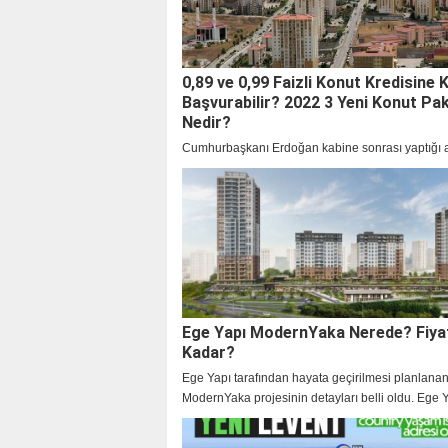
0,89 ve 0,99 Faizli Konut Kredisine 
Başvurabilir? 2022 3 Yeni Konut Pak
Nedir?
Cumhurbaşkanı Erdoğan kabine sonrası yaptığı 
yeni paket açıklamış ve herkes 0,89 Faizli Konut
Kimler Başvurabilir? 0,99 Faizli Konut Kredisine 
Başvurabilir? Sorularının yanıtını araştırmaya baş
Ege Yapı ModernYaka Nerede? Fiya
Kadar?
Ege Yapı tarafından hayata geçirilmesi planlana
ModernYaka projesinin detayları belli oldu. Ege 
ModernYaka projesi nerde? Ege Yapı ModernYak
konumu, Ege Yapı ModernYaka projesi fiyatları 