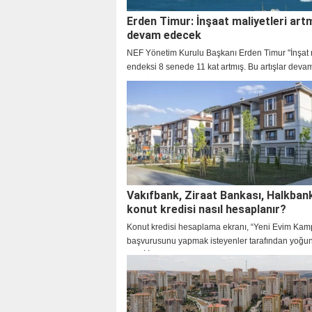
Erden Timur: İnşaat maliyetleri ar
devam edecek
NEF Yönetim Kurulu Başkanı Erden Timur "İnşat 
endeksi 8 senede 11 kat artmış. Bu artışlar dev
çünkü enflasyon artıyor. Tabi maliyetler yatırımla
yansıyor, üretim azalıyor" dedi.
Vakıfbank, Ziraat Bankası, Halkban
konut kredisi nasıl hesaplanır?
Konut kredisi hesaplama ekranı, “Yeni Evim Kam
başvurusunu yapmak isteyenler tarafından yoğun 
TOKİ İlk Evim Kampanyasının ardından vatandaş
heyecanla orta gelirlilere yönelik düzenlenecek 
kampanyayı beklemeye başlamışlardı. Başvurula
başladı. Peki, konut kredisi nasıl hesaplanır? İşte 
konut kredisi ödeme planı hakkında merak edilen