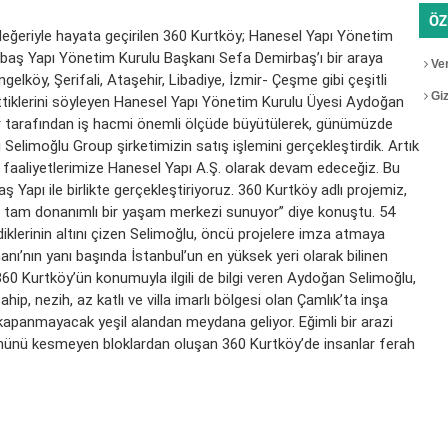
ÖZ
değeriyle hayata geçirilen 360 Kurtköy; Hanesel Yapı Yönetim
baş Yapı Yönetim Kurulu Başkanı Sefa Demirbaş’ı bir araya
Ver
elköy, Şerifali, Ataşehir, Libadiye, İzmir- Çeşme gibi çeşitli
Gizl
ettiklerini söyleyen Hanesel Yapı Yönetim Kurulu Üyesi Aydoğan
lar tarafından iş hacmi önemli ölçüde büyütülerek, günümüzde
elimoğlu Group şirketimizin satış işlemini gerçekleştirdik. Artık
 faaliyetlerimize Hanesel Yapı A.Ş. olarak devam edeceğiz. Bu
 Yapı ile birlikte gerçekleştiriyoruz. 360 Kurtköy adlı projemiz,
ne tam donanımlı bir yaşam merkezi sunuyor” diye konuştu. 54
lediklerinin altını çizen Selimoğlu, öncü projelere imza atmaya
ı’nın yanı başında İstanbul’un en yüksek yeri olarak bilinen
0 Kurtköy’ün konumuyla ilgili de bilgi veren Aydoğan Selimoğlu,
ip, nezih, az katlı ve villa imarlı bölgesi olan Çamlık’ta inşa
kapanmayacak yeşil alandan meydana geliyor. Eğimli bir arazi
 önünü kesmeyen bloklardan oluşan 360 Kurtköy’de insanlar ferah