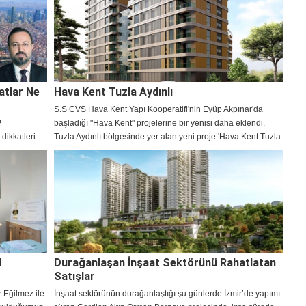
in konut
dik. İşte
atlar Ne
Hava Kent Tuzla Aydınlı
S.S CVS Hava Kent Yapı Kooperatifi'nin Eyüp Akpınar'da
P
başladığı "Hava Kent" projelerine bir yenisi daha eklendi.
dikkatleri
Tuzla Aydınlı bölgesinde yer alan yeni proje 'Hava Kent Tuzla
Aydınlı' ismiyle satışa sunuldu.
l
Durağanlaşan İnşaat Sektörünü Rahatlatan
Satışlar
 Eğilmez ile
İnşaat sektörünün durağanlaştığı şu günlerde İzmir’de yapımı