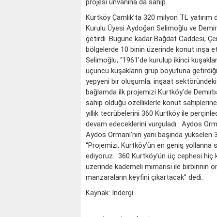
projesi unvanına da sahip.
Kurtköy Çamlık’ta 320 milyon TL yatırım 
Kurulu Üyesi Aydoğan Selimoğlu ve Demir
getirdi. Bugüne kadar Bağdat Caddesi, Çeng
bölgelerde 10 binin üzerinde konut inşa 
Selimoğlu, “1961’de kurulup ikinci kuşak
üçüncü kuşaklann grup boyutuna getirdiği S
yepyeni bir oluşumla; inşaat sektöründeki
bağlamda ilk projemizi Kurtköy’de Demirbaş
sahip olduğu özelliklerle konut sahipleri
yıllık tecrübelerini 360 Kurtköy ile perçin
devam edeceklerini vurguladı. Aydos Orman
Aydos Ormanı’nın yanı başında yükselen 36
“Projemizi, Kurtköy’ün en geniş yollanna sah
ediyoruz. 360 Kurtköy’ün üç cephesi hiç 
üzerinde kademeli mimarisi ile birbirinin
manzaraların keyfini çıkartacak” dedi.
Kaynak: İndergi