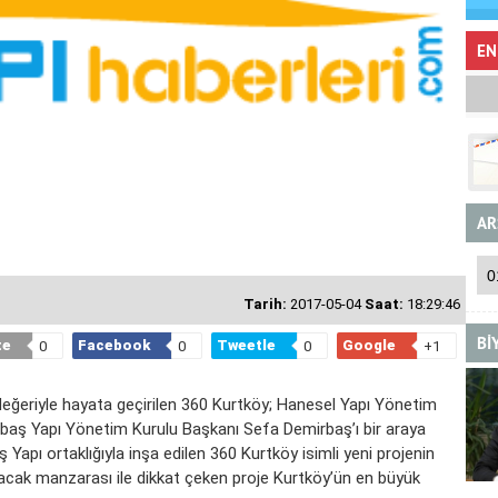
EN
AR
Tarih:
2017-05-04
Saat:
18:29:46
Bİ
te
Facebook
Tweetle
Google
0
0
0
+1
değeriyle hayata geçirilen 360 Kurtköy; Hanesel Yapı Yönetim
baş Yapı Yönetim Kurulu Başkanı Sefa Demirbaş’ı bir araya
Yapı ortaklığıyla inşa edilen 360 Kurtköy isimli yeni projenin
racak manzarası ile dikkat çeken proje Kurtköy’ün en büyük