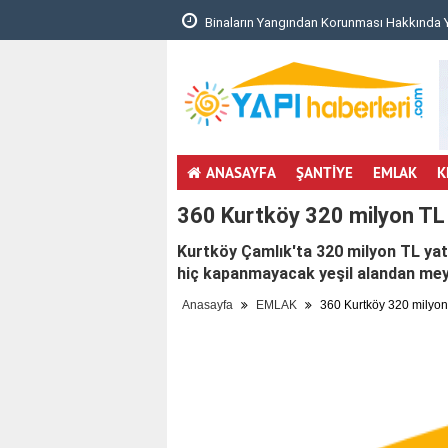
 Korunması Hakkında Yönetm..
Dekar Zekeriyaköy Proje Detayları ve
ANASAYFA
ŞANTİYE
EMLAK
K
360 Kurtköy 320 milyon TL 
Kurtköy Çamlık'ta 320 milyon TL yat
hiç kapanmayacak yeşil alandan mey
Anasayfa
EMLAK
360 Kurtköy 320 milyon 