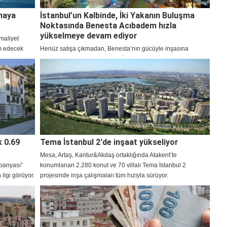
tmaya
İstanbul’un Kalbinde, İki Yakanın Buluşma
Noktasında Benesta Acıbadem hızla
yükselmeye devam ediyor
maliyet
am edecek
Henüz satışa çıkmadan, Benesta’nın gücüyle inşasına
ra da
başlanan Benesta Acıbadem, İstanbul Anadolu ve Avrupa
yakasını birbirine bağlayan en değerli lokasyonlardan
Acıbadem’de yükseliyor. Benesta Acıbadem’de ön satış
dönemi devam ediyor.
k 0.69
Tema İstanbul 2'de inşaat yükseliyor
Mesa, Artaş, Kantur&Akdaş ortaklığında Atakent’te
panyası”
konumlanan 2.280 konut ve 70 villalı Tema İstanbul 2
ilgi görüyor.
projesinde inşa çalışmaları tüm hızıyla sürüyor.
lar
olan yeni
r dün
0.69 faizli
ler