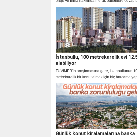
proje ve firma hakkında merak edilenlere cevap
röpörtajımız.
İstanbullu, 100 metrekarelik evi 12.5
alabiliyor
TUVİMER'in araştırmasına göre, İstanbullunun 1
metrekarelik bir konut almak için hiç harcama y
yıl çalışması gerekiyor
Günlük konut kiralamalarına banka