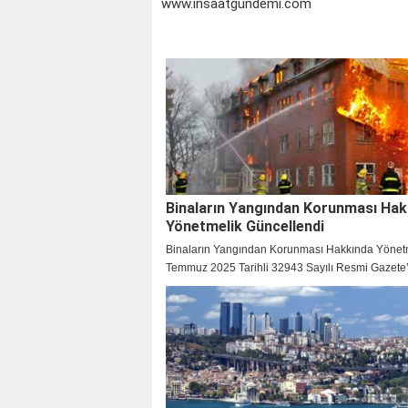
www.insaatgundemi.com
Binaların Yangından Korunması Hak
Yönetmelik Güncellendi
Binaların Yangından Korunması Hakkında Yönet
Temmuz 2025 Tarihli 32943 Sayılı Resmi Gazete
yayımlanarak güncellendi. Bu güncelleme ile ilgil
yönetmeliğe aşağıdaki madde eklendi: