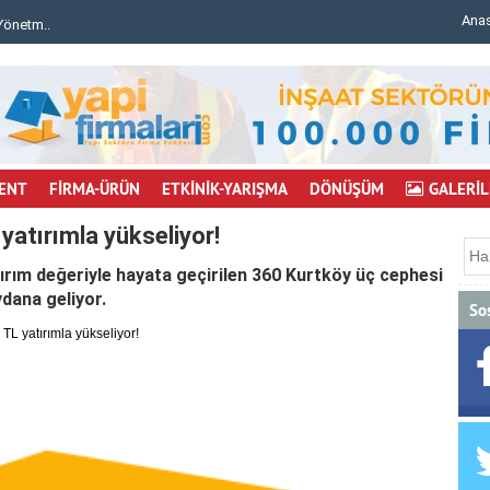
Ana
 Konumu..
Bursa'da inşaat iskelesi çöktü: 6 işçi yaralı..
ENT
FİRMA-ÜRÜN
ETKİNİK-YARIŞMA
DÖNÜŞÜM
GALERİL
yatırımla yükseliyor!
ırım değeriyle hayata geçirilen 360 Kurtköy üç cephesi
dana geliyor.
So
TL yatırımla yükseliyor!