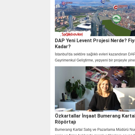
soruların cevapları haberimizde yer almaktadır. n
bilgilerine ve konum bilgisine haberimizde yer ver
Modernyaka konum bilgisi...
DAP Yeni Levent Projesi Nerde? Fiy
Kadar?
İstanbul'da sektöre sağlıklı evleri kazandıran DA
Gayrimenkul Geliştirme, yepyeni bir projeyle yine 
üzerine çekiyor.
Özkartallar İnşaat Bumerang Karta
Röpörtajı
Bumerang Kartal Satış ve Pazarlama Müdürü Nur