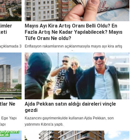
Kimler
Mayıs Ayı Kira Artış Oranı Belli Oldu? En
eti
Fazla Artış Ne Kadar Yapılabilecek? Mayıs
Tüfe Oranı Ne oldu?
açıklamada 3
Enflasyon rakamlarının açıklanmasıyla mayıs ayı kira artış
 Kredisine
oranı belli oldu. Kira artışı TÜFE’nin 12 aylık ortalaması baz
Kimler
alınarak belirlenmekte olup Mayıs ayı kira artış oranı %34,46
ladı.
oldu.
tlar Ne
Ajda Pekkan satın aldığı daireleri vinçle
gezdi
n Ege Yapı
Kazancını gayrimenkulde kullanan Ajda Pekkan, son
Yapı
yatırımını Kıbrıs'a yaptı.
a projesi
hakkında