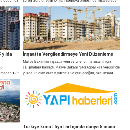
 bulduğumuz
süren Gordion Altın Orman Bornova projesinde, kısa sürede
400 daire satıldı.
 yılda
İnşaatta Vergilendirmeye Yeni Düzenleme
Maliye Bakanlığı inşaatta yeni vergilendirme sistemi için
00
çalışmalara başladı. Maliye Bakanı Naci Ağbal kira vergisinde
apmadan 12.5
yüzde 25 olan oranın yüzde 15'e çekileceğini, özel inşaat
işlerinde ise karışık olan vergilendirme sistemine düzenleme
getireceklerini ifade etti.
Türkiye konut fiyat artışında dünya 5’incisi