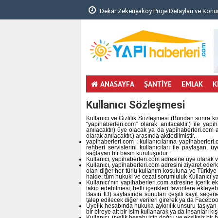
unması Hakkında Yönetm..
Dekar Zekeriyaköy Proje Detayları ve Konu
ANASAYFA
ŞANTİYE
EMLAK
K
Kullanıcı Sözleşmesi
Kullanıcı ve Gizlilik Sözleşmesi (Bundan sonra k
“yapihaberleri.com” olarak anılacaktır.) ile ya
anılacaktır) üye olacak ya da yapihaberleri.com a
olarak anılacaktır.) arasında akdedilmiştir.
yapihaberleri.com ; kullanıcılarına yapihaberleri
rehberi servislerini kullanıcıları ile paylaşan, 
sağlayan bir basın kuruluşudur.
Kullanıcı, yapihaberleri.com adresine üye olarak 
Kullanıcı, yapihaberleri.com adresini ziyaret ede
olan diğer her türlü kullanım koşuluna ve Türkiy
halde; tüm hukuki ve cezai sorumluluk Kullanıcı’ya 
Kullanıcı’nın yapihaberleri.com adresine içerik e
takip edebilmesi, belli içerikleri favorilere ekley
Basın ID) sayfasında sunulan çeşitli kayıt seçenek
talep edilecek diğer verileri girerek ya da Facebo
Üyelik hesabında hukuka aykırılık unsuru taşıyan 
bir bireye ait bir isim kullanarak ya da insanları k
Kullanıcı, üyelik hesabı için doğru ve eksiksiz bir