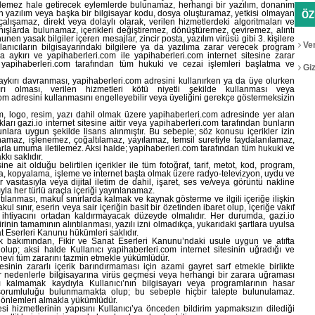
şlemez hale getirecek eylemlerde bulunamaz, herhangi bir yazılım, donanım
ÖZ
n yazılım veya başka bir bilgisayar kodu, dosya oluşturamaz, yetkisi olmayan
alışamaz, direkt veya dolaylı olarak, verilen hizmetlerdeki algoritmaları ve
nışlarda bulunamaz, içerikleri değiştiremez, dönüştüremez, çeviremez, alıntı
n yasak bilgiler içeren mesajlar, zincir posta, yazılım virüsü gibi 3. kişilere
Ver
llanıcıların bilgisayarındaki bilgilere ya da yazılıma zarar verecek program
aykırı ve yapihaberleri.com ile yapihaberleri.com internet sitesine zarar
yapihaberleri.com tarafından tüm hukuki ve cezai işlemleri başlatma ve
Gizl
aykırı davranması, yapihaberleri.com adresini kullanırken ya da üye olurken
ırı olması, verilen hizmetleri kötü niyetli şekilde kullanması veya
om adresini kullanmasını engelleyebilir veya üyeliğini gerekçe göstermeksizin
arım, logo, resim, yazı dahil olmak üzere yapihaberleri.com adresinde yer alan
akları gazi.io internet sitesine aittir veya yapihaberleri.com tarafından bunların
nlara uygun şekilde lisans alınmıştır. Bu sebeple; söz konusu içerikler izin
anamaz, işlenemez, çoğaltılamaz, yayılamaz, temsil suretiyle faydalanılamaz,
arla umuma iletilemez. Aksi halde; yapihaberleri.com tarafından tüm hukuki ve
kı saklıdır.
e ait olduğu belirtilen içerikler ile tüm fotoğraf, tarif, metot, kod, program,
ında, kopyalama, işleme ve internet başta olmak üzere radyo-televizyon, uydu ve
r vasıtasıyla veya dijital iletim de dahil, işaret, ses ve/veya görüntü nakline
yla her türlü araçla içeriği yayınlanamaz.
tılanması, makul sınırlarda kalmak ve kaynak gösterme ve ilgili içeriğe ilişkin
sınır, eserin veya sair içeriğin basit bir özetinden ibaret olup, içeriğe vakıf
i ihtiyacını ortadan kaldırmayacak düzeyde olmalıdır. Her durumda, gazi.io
irinin tamamının alıntılanması, yazılı izni olmadıkça, yukarıdaki şartlara uyulsa
t Eserleri Kanunu hükümleri saklıdır.
ik bakımından, Fikir ve Sanat Eserleri Kanunu’ndaki usule uygun ve atıfta
lup; aksi halde Kullanıcı yapihaberleri.com internet sitesinin uğradığı ve
evi tüm zararını tazmin etmekle yükümlüdür.
esinin zararlı içerik barındırmaması için azami gayret sarf etmekle birlikte
er nedenlerle bilgisayarına virüs geçmesi veya herhangi bir zarara uğraması
lı kalmamak kaydıyla Kullanıcı’nın bilgisayarı veya programlarının hasar
n sorumluluğu bulunmamakta olup; bu sebeple hiçbir talepte bulunulamaz.
i önlemleri almakla yükümlüdür.
esi hizmetlerinin yapısını Kullanıcı’ya önceden bildirim yapmaksızın dilediği