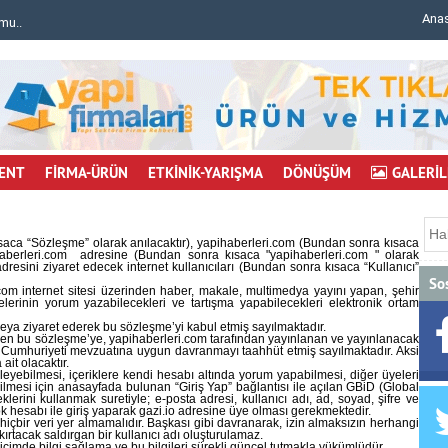
Ana
mu..
Bursa'da inşaat iskelesi çöktü: 6 işçi yaralı..
ENT
FİRMA-ÜRÜN
ETKİNİK-YARIŞMA
DÖNÜŞÜM
GALERİL
ısaca “Sözleşme” olarak anılacaktır), yapihaberleri.com (Bundan sonra kısaca
pihaberleri.com adresine (Bundan sonra kısaca "yapihaberleri.com " olarak
dresini ziyaret edecek internet kullanıcıları (Bundan sonra kısaca “Kullanıcı”
So
.com internet sitesi üzerinden haber, makale, multimedya yayını yapan, şehir
üyelerinin yorum yazabilecekleri ve tartışma yapabilecekleri elektronik ortam
veya ziyaret ederek bu sözleşme’yi kabul etmiş sayılmaktadır.
rken bu sözleşme’ye, yapihaberleri.com tarafından yayınlanan ve yayınlanacak
e Cumhuriyeti mevzuatına uygun davranmayı taahhüt etmiş sayılmaktadır. Aksi
ait olacaktır.
kleyebilmesi, içeriklere kendi hesabı altında yorum yapabilmesi, diğer üyeleri
ebilmesi için anasayfada bulunan “Giriş Yap” bağlantısı ile açılan GBiD (Global
lerini kullanmak suretiyle; e-posta adresi, kullanıcı adı, ad, soyad, şifre ve
ok hesabı ile giriş yaparak gazi.io adresine üye olması gerekmektedir.
hiçbir veri yer almamalıdır. Başkası gibi davranarak, izin almaksızın herhangi
ışkırtacak saldırgan bir kullanıcı adı oluşturulamaz.
 biçimde bilgi sağlama ve bu bilgileri sürekli güncel tutmakla yükümlüdür.