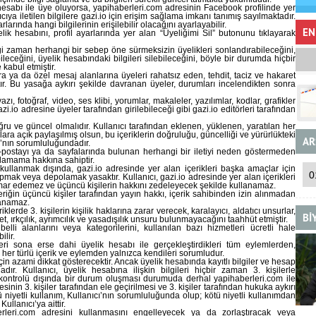
esabı ile üye oluyorsa, yapihaberleri.com adresinin Facebook profilinde yer
ya iletilen bilgilere gazi.io için erişim sağlama imkanı tanımış sayılmaktadır.
arında hangi bilgilerinin erişilebilir olacağını ayarlayabilir.
EN
elik hesabını, profil ayarlarında yer alan “Üyeliğimi Sil” butonunu tıklayarak
diği zaman herhangi bir sebep öne sürmeksizin üyelikleri sonlandırabileceğini,
leceğini, üyelik hesabındaki bilgileri silebileceğini, böyle bir durumda hiçbir
kabul etmiştir.
 ya da özel mesaj alanlarına üyeleri rahatsız eden, tehdit, taciz ve hakaret
ır. Bu yasağa aykırı şekilde davranan üyeler, durumları incelendikten sonra
zı, fotoğraf, video, ses klibi, yorumlar, makaleler, yazılımlar, kodlar, grafikler
azi.io adresine üyeler tarafından girilebileceği gibi gazi.io editörleri tarafından
ru ve güncel olmalıdır. Kullanıcı tarafından eklenen, yüklenen, yaratılan her
ıcılara açık paylaşılmış olsun, bu içeriklerin doğruluğu, güncelliği ve yürürlükteki
AR
’nın sorumluluğundadır.
 e-postayı ya da sayfalarında bulunan herhangi bir iletiyi neden göstermeden
lamama hakkına sahiptir.
kullanmak dışında, gazi.io adresinde yer alan içerikleri başka amaçlar için
apmak veya depolamak yasaktır. Kullanıcı, gazi.io adresinde yer alan içerikleri
mar edemez ve üçüncü kişilerin hakkını zedeleyecek şekilde kullanamaz.
riğin üçüncü kişiler tarafından yayın hakkı, içerik sahibinden izin alınmadan
lanamaz.
lerde 3. kişilerin kişilik haklarına zarar verecek, karalayıcı, aldatıcı unsurlar,
Bİ
et, ırkçılık, ayrımcılık ve yasadışılık unsuru bulunmayacağını taahhüt etmiştir.
elli alanlarını veya kategorilerini, kullanılan bazı hizmetleri ücretli hale
ilir.
eri sona erse dahi üyelik hesabı ile gerçekleştirdikleri tüm eylemlerden,
ili her türlü içerik ve eylemden yalnızca kendileri sorumludur.
çin azami dikkat gösterecektir. Ancak üyelik hesabında kayıtlı bilgiler ve hesap
adır. Kullanıcı, üyelik hesabına ilişkin bilgileri hiçbir zaman 3. kişilerle
 kontrolü dışında bir durum oluşması durumuda derhal yapihaberleri.com ile
resinin 3. kişiler tarafından ele geçirilmesi ve 3. kişiler tarafından hukuka aykırı
 niyetli kullanım, Kullanıcı’nın sorumluluğunda olup; kötü niyetli kullanımdan
llanıcı’ya aittir.
berleri.com adresini kullanmasını engelleyecek ya da zorlaştıracak veya