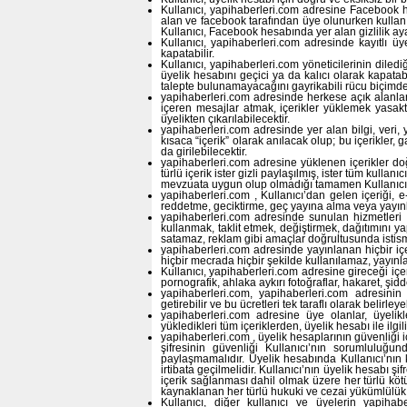
Kullanıcı, yapihaberleri.com adresine Facebook h
alan ve facebook tarafından üye olunurken kullanıcı
Kullanıcı, Facebook hesabında yer alan gizlilik ayarl
Kullanıcı, yapihaberleri.com adresinde kayıtlı üy
kapatabilir.
Kullanıcı, yapihaberleri.com yöneticilerinin dile
üyelik hesabını geçici ya da kalıcı olarak kapatabi
talepte bulunamayacağını gayrikabili rücu biçimde 
yapihaberleri.com adresinde herkese açık alanlara
içeren mesajlar atmak, içerikler yüklemek yasakt
üyelikten çıkarılabilecektir.
yapihaberleri.com adresinde yer alan bilgi, veri, ya
kısaca “içerik” olarak anılacak olup; bu içerikler, g
da girilebilecektir.
yapihaberleri.com adresine yüklenen içerikler doğ
türlü içerik ister gizli paylaşılmış, ister tüm kullan
mevzuata uygun olup olmadığı tamamen Kullanıcı
yapihaberleri.com , Kullanıcı’dan gelen içeriği,
reddetme, geciktirme, geç yayına alma veya yayın
yapihaberleri.com adresinde sunulan hizmetleri 
kullanmak, taklit etmek, değiştirmek, dağıtımını y
satamaz, reklam gibi amaçlar doğrultusunda istis
yapihaberleri.com adresinde yayınlanan hiçbir içe
hiçbir mecrada hiçbir şekilde kullanılamaz, yayın
Kullanıcı, yapihaberleri.com adresine gireceği içerik
pornografik, ahlaka aykırı fotoğraflar, hakaret, şidd
yapihaberleri.com, yapihaberleri.com adresinin b
getirebilir ve bu ücretleri tek taraflı olarak belirleyeb
yapihaberleri.com adresine üye olanlar, üyelikl
yükledikleri tüm içeriklerden, üyelik hesabı ile ilg
yapihaberleri.com , üyelik hesaplarının güvenliği i
şifresinin güvenliği Kullanıcı’nın sorumluluğund
paylaşmamalıdır. Üyelik hesabında Kullanıcı’nın
irtibata geçilmelidir. Kullanıcı’nın üyelik hesabı şif
içerik sağlanması dahil olmak üzere her türlü kötü
kaynaklanan her türlü hukuki ve cezai yükümlülük Ku
Kullanıcı, diğer kullanıcı ve üyelerin yapiha