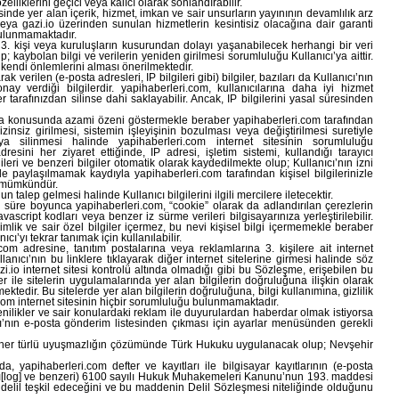
elliklerini geçici veya kalıcı olarak sonlandırabilir.
inde yer alan içerik, hizmet, imkan ve sair unsurların yayınının devamlılık arz
eya gazi.io üzerinden sunulan hizmetlerin kesintisiz olacağına dair garanti
ulunmamaktadır.
ı 3. kişi veya kuruluşların kusurundan dolayı yaşanabilecek herhangi bir veri
ybolan bilgi ve verilerin yeniden girilmesi sorumluluğu Kullanıcı’ya aittir.
 kendi önlemlerini alması önerilmektedir.
rak verilen (e-posta adresleri, IP bilgileri gibi) bilgiler, bazıları da Kullanıcı’nın
nay verdiği bilgilerdir. yapihaberleri.com, kullanıcılarına daha iyi hizmet
er tarafınızdan silinse dahi saklayabilir. Ancak, IP bilgilerini yasal süresinden
lama konusunda azami özeni göstermekle beraber yapihaberleri.com tarafından
izinsiz girilmesi, sistemin işleyişinin bozulması veya değiştirilmesi suretiyle
veya silinmesi halinde yapihaberleri.com internet sitesinin sorumluluğu
esini her ziyaret ettiğinde, IP adresi, işletim sistemi, kullandığı tarayıcı
leri ve benzeri bilgiler otomatik olarak kaydedilmekte olup; Kullanıcı’nın izni
rle paylaşılmamak kaydıyla yapihaberleri.com tarafından kişisel bilgilerinizle
ı mümkündür.
alep gelmesi halinde Kullanıcı bilgilerini ilgili mercilere iletecektir.
iği süre boyunca yapihaberleri.com, “cookie” olarak da adlandırılan çerezlerin
vascript kodları veya benzer iz sürme verileri bilgisayarınıza yerleştirilebilir.
imlik ve sair özel bilgiler içermez, bu nevi kişisel bilgi içermemekle beraber
ıcı’yı tekrar tanımak için kullanılabilir.
m adresine, tanıtım postalarına veya reklamlarına 3. kişilere ait internet
Kullanıcı’nın bu linklere tıklayarak diğer internet sitelerine girmesi halinde söz
i.io internet sitesi kontrolü altında olmadığı gibi bu Sözleşme, erişebilen bu
er ile sitelerin uygulamalarında yer alan bilgilerin doğruluğuna ilişkin olarak
edir. Bu sitelerde yer alan bilgilerin doğruluğuna, bilgi kullanımına, gizlilik
i.com internet sitesinin hiçbir sorumluluğu bulunmamaktadır.
yenilikler ve sair konulardaki reklam ile duyurulardan haberdar olmak istiyorsa
ıcı’nın e-posta gönderim listesinden çıkması için ayarlar menüsünden gerekli
er türlü uyuşmazlığın çözümünde Türk Hukuku uygulanacak olup; Nevşehir
a, yapihaberleri.com defter ve kayıtları ile bilgisayar kayıtlarının (e-posta
ıtları[log] ve benzeri) 6100 sayılı Hukuk Muhakemeleri Kanunu’nun 193. maddesi
delil teşkil edeceğini ve bu maddenin Delil Sözleşmesi niteliğinde olduğunu