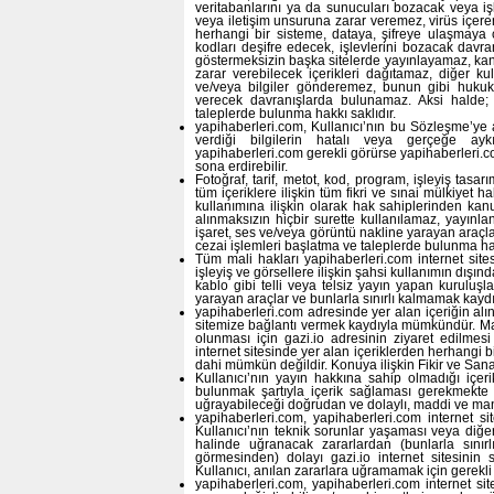
veritabanlarını ya da sunucuları bozacak veya i
veya iletişim unsuruna zarar veremez, virüs içere
herhangi bir sisteme, dataya, şifreye ulaşmaya ç
kodları deşifre edecek, işlevlerini bozacak davra
göstermeksizin başka sitelerde yayınlayamaz, kanune
zarar verebilecek içerikleri dağıtamaz, diğer ku
ve/veya bilgiler gönderemez, bunun gibi hukuka 
verecek davranışlarda bulunamaz. Aksi halde; 
taleplerde bulunma hakkı saklıdır.
yapihaberleri.com, Kullanıcı’nın bu Sözleşme’ye 
verdiği bilgilerin hatalı veya gerçeğe ayk
yapihaberleri.com gerekli görürse yapihaberleri.c
sona erdirebilir.
Fotoğraf, tarif, metot, kod, program, işleyiş tas
tüm içeriklere ilişkin tüm fikri ve sınai mülkiyet h
kullanımına ilişkin olarak hak sahiplerinden kanu
alınmaksızın hiçbir surette kullanılamaz, yayınl
işaret, ses ve/veya görüntü nakline yarayan araçl
cezai işlemleri başlatma ve taleplerde bulunma hak
Tüm mali hakları yapihaberleri.com internet sitesin
işleyiş ve görsellere ilişkin şahsi kullanımın dış
kablo gibi telli veya telsiz yayın yapan kuruluşla
yarayan araçlar ve bunlarla sınırlı kalmamak kaydı
yapihaberleri.com adresinde yer alan içeriğin alın
sitemize bağlantı vermek kaydıyla mümkündür. Makul 
olunması için gazi.io adresinin ziyaret edilmes
internet sitesinde yer alan içeriklerden herhangi b
dahi mümkün değildir. Konuya ilişkin Fikir ve Sana
Kullanıcı’nın yayın hakkına sahip olmadığı içer
bulunmak şartıyla içerik sağlaması gerekmekte o
uğrayabileceği doğrudan ve dolaylı, maddi ve man
yapihaberleri.com, yapihaberleri.com internet sit
Kullanıcı’nın teknik sorunlar yaşaması veya diğ
halinde uğranacak zararlardan (bunlarla sınır
görmesinden) dolayı gazi.io internet sitesini
Kullanıcı, anılan zararlara uğramamak için gerekl
yapihaberleri.com, yapihaberleri.com internet sit