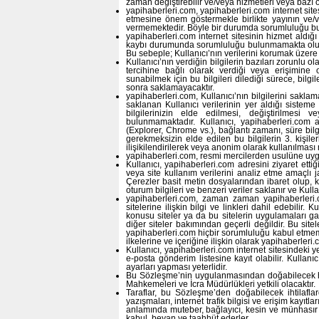
zaman değiştirebilir ve/veya hizmetleri veya bazı öz
yapihaberleri.com, yapihaberleri.com internet sites
etmesine önem göstermekle birlikte yayının ve/v
vermemektedir. Böyle bir durumda sorumluluğu b
yapihaberleri.com internet sitesinin hizmet aldığ
kaybı durumunda sorumluluğu bulunmamakta olup; ka
Bu sebeple; Kullanıcı’nın verilerini korumak üzere
Kullanıcı’nın verdiğin bilgilerin bazıları zorunlu ola
tercihine bağlı olarak verdiği veya erişimine o
sunabilmek için bu bilgileri dilediği sürece, bilgil
sonra saklamayacaktır.
yapihaberleri.com, Kullanıcı’nın bilgilerini sak
saklanan Kullanıcı verilerinin yer aldığı sisteme 
bilgilerinizin elde edilmesi, değiştirilmesi 
bulunmamaktadır. Kullanıcı, yapihaberleri.com adr
(Explorer, Chrome vs.), bağlantı zamanı, süre bilgi
gerekmeksizin elde edilen bu bilgilerin 3. kişile
ilişikilendirilerek veya anonim olarak kullanılmas
yapihaberleri.com, resmi mercilerden usulüne uygun t
Kullanıcı, yapihaberleri.com adresini ziyaret ett
veya site kullanım verilerini analiz etme amaçlı ja
Çerezler basit metin dosyalarından ibaret olup, k
oturum bilgileri ve benzeri veriler saklanır ve Kullan
yapihaberleri.com, zaman zaman yapihaberleri.co
sitelerine ilişkin bilgi ve linkleri dahil edebilir. 
konusu siteler ya da bu sitelerin uygulamaları gaz
diğer siteler bakımından geçerli değildir. Bu sitel
yapihaberleri.com hiçbir sorumluluğu kabul etmemekt
ilkelerine ve içeriğine ilişkin olarak yapihaberler
Kullanıcı, yapihaberleri.com internet sitesindeki 
e-posta gönderim listesine kayıt olabilir. Kullan
ayarları yapması yeterlidir.
Bu Sözleşme’nin uygulanmasından doğabilecek h
Mahkemeleri ve İcra Müdürlükleri yetkili olacaktır.
Taraflar, bu Sözleşme’den doğabilecek ihtilaflard
yazışmaları, internet trafik bilgisi ve erişim kay
anlamında muteber, bağlayıcı, kesin ve münhasır 
kabul, beyan ve taahhüt ederler.