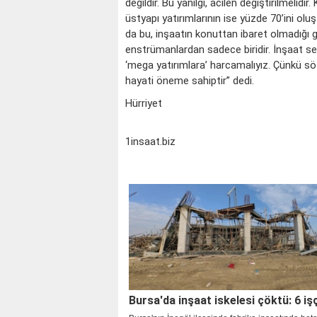
değildir. Bu yanılgı, acilen değiştirilmelid
üstyapı yatırımlarının ise yüzde 70’ini ol
da bu, inşaatın konuttan ibaret olmadığı 
enstrümanlardan sadece biridir. İnşaat se
‘mega yatırımlara’ harcamalıyız. Çünkü sö
hayati öneme sahiptir” dedi.
Hürriyet
1insaat.biz
Bursa'da inşaat iskelesi çöktü: 6 işç