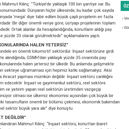
 Mahmut Kılınç: “Türkiye’de yaklaşık 100 bin şantiye var. Bu
ÖZ
i konumundadır. Dünyanın hiçbir ülkesinde, bu kadar çok sayıda
yada ‘mega’ diye tabir edilen büyük çaplı projelerin en fazla
Ver
lardadır. Bir diğer önemli veriye göre, üstyapı projelerinin toplam
Gizl
edir. Ortak alanlar da hesaplandığında, konutların aldığı pay
ise yüzde 33 olarak görülmektedir” açıklamalarını yaptı.
I KONULARINDA HALEN YETERSİZ”
indeki en önemli lokomotif sektördür. İnşaat sektörüne girdi
kate alındığında, GSMH’dan yaklaşık yüzde 35 civarında pay
ı, konularında halen yetersiz bir ülkedir. Bu anlamda gelişmekte
arın sekteye uğramaması için hepimiz katkı sağlamalıyız. Aksi
a ihracat yapması mümkün değildir. İnşaat sektörü canlılığını
 edecektir. İnşaat ve gayrimenkul sektörü, reel sektöre
im ve yatırım yapan reel sektörün üretimden vazgeçip
önüyor olması ise ülkemiz ekonomisi açısından çok büyük bir
deki tasarrufların önemli bir bölümü çekmesi, ekonomik bakımdan
reel sektör büyük yara alır” diye konuştu.
T DEĞİLDİR”
onlandıran Mahmut Kılınç: “İnşaat sektörü, konuttan ibaret