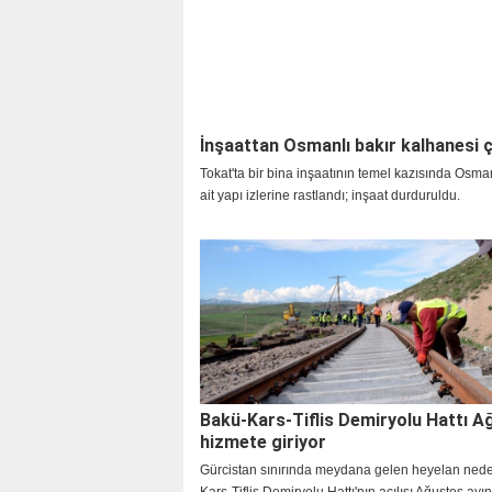
konuldu
İnşaattan Osmanlı bakır kalhanesi ç
Tokat'ta bir bina inşaatının temel kazısında Osm
ait yapı izlerine rastlandı; inşaat durduruldu.
Bakü-Kars-Tiflis Demiryolu Hattı A
hizmete giriyor
Gürcistan sınırında meydana gelen heyelan nede