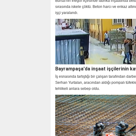
Bursa'nın İnegöl ilçesinde fabrika inşaatında be
sırasında iskele çöktü. Beton harcı ve enkaz altı
işçi yaralandı.
Bayrampaşa'da inşaat işçilerinin ka
İş esnasında tartıştığı bir çalışan tarafından darb
Serhan Yurtalan, aracından aldığı pompalı tüfek
tehlikeli anlara sebep oldu.