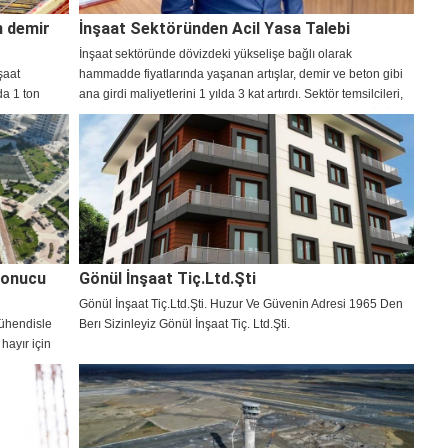
n demir
İnşaat Sektöründen Acil Yasa Talebi
İnşaat sektöründe dövizdeki yükselişe bağlı olarak
şaat
hammadde fiyatlarında yaşanan artışlar, demir ve beton gibi
da 1 ton
ana girdi maliyetlerini 1 yılda 3 kat artırdı. Sektör temsilcileri,
azla artarak
alt yüklenicilerinin teminat mektuplarının yakılmasının önüne
geçmesine yönelik acil eylem çağrısında bulundu.
Sonucu
Gönül İnşaat Tiç.Ltd.Şti
Gönül İnşaat Tiç.Ltd.Şti. Huzur Ve Güvenin Adresi 1965 Den
ühendisle
Berı Sizinleyiz Gönül İnşaat Tiç. Ltd.Şti.
 hayır için
 imar