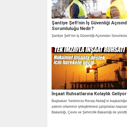
Şantiye Şefi’nin İş Güvenliği Açısın
Sorumluluğu Nedir?
Şantiye Şefi’nin İş Güvenliği Açısından Sorumlul
İnşaat Ruhsatlarına Kolaylık Geliyor
Başbakan Yardımcısı Recep Akdağ’ın başkanlığını
yatırım ortamının iyileştirilmesi çalışmaları kapsa
Bakanlığı, Çevre ve Şehircilik Bakanlığı ile yürüt
müşterek çalışmalar sonucunda iki genelge yayın
Bürokratik işlemleri kolaylaştırıcı bazı önlemler