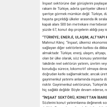
İnşaat sektörüne dair görüşlerini paylaşan
rakam ile Türkiye, adeta şantiyeler ülkes
şantiye görmek mümkün değil. Türkiye, dün
hayata geçirildiği ülkeler arasında ilk sıra
kapalı alanı 500 bin metrekare mertebesind
yüzde 67, konut dışı projelerin aldığı pay 
“TÜRKİYE; ENERJİ, ULAŞIM, ALTYAP
Mahmut Kılınç: “İnşaat, ülkemiz ekonomis
sağlayan diğer sektörlerin katkısı da dik
almaktadır. Türkiye; enerji, ulaşım, altyap
olan bir ülke olarak, söz konusu yatırıml
takdirde reel sektörün yatırım, üretim vey
koruduğu sürece, lokomotif olmaya devam
doğrudan katkı sağlamaktadır; ancak üret
gayrimenkul yatırımı anlamında inşaata d
risktir. Gayrimenkul sektörünün, Türkiye’
hiç sağlıklı değildir. Böyle devam ederse, 
“İNŞAAT SEKTÖRÜ, KONUTTAN İBARE
Sözlerini konut yatırımlarına değinerek s