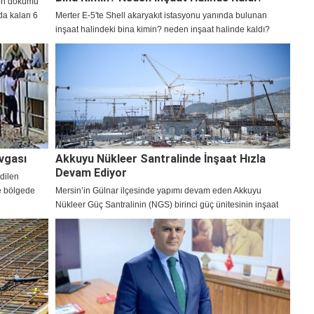
ton dökümü
nda kalan 6
Merter E-5'te Shell akaryakıt istasyonu yanında bulunan
inşaat halindeki bina kimin? neden inşaat halinde kaldı?
vgası
Akkuyu Nükleer Santralinde İnşaat Hızla
Devam Ediyor
edilen
le bölgede
Mersin’in Gülnar ilçesinde yapımı devam eden Akkuyu
Nükleer Güç Santralinin (NGS) birinci güç ünitesinin inşaat
sahasında su tahliye sisteminin oluşturulmasına yönelik bir
aşama daha tamamlandı.