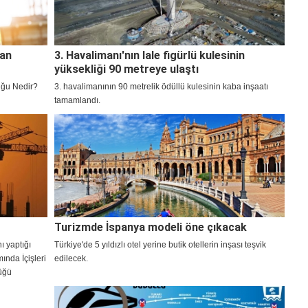
dan
3. Havalimanı'nın lale figürlü kulesinin
yüksekliği 90 metreye ulaştı
uğu Nedir?
3. havalimanının 90 metrelik ödüllü kulesinin kaba inşaatı
tamamlandı.
Turizmde İspanya modeli öne çıkacak
 yaptığı
Türkiye'de 5 yıldızlı otel yerine butik otellerin inşası teşvik
mında İçişleri
edilecek.
tüğü
ladı.
 uygulamaya