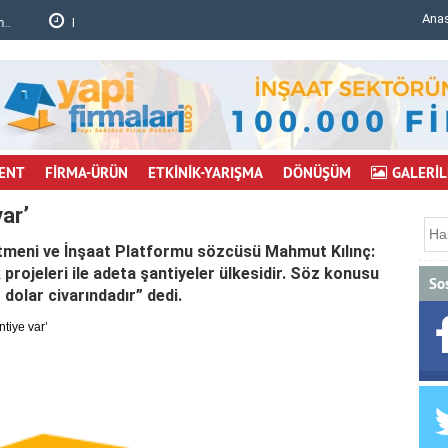
Ana
mu..
Bursa'da inşaat iskelesi çöktü: 6 işçi yaralı..
ENT
FİRMA-ÜRÜN
ETKİNİK-YARIŞMA
DÖNÜŞÜM
GALERİL
ar’
tmeni ve İnşaat Platformu sözcüsü Mahmut Kılınç:
projeleri ile adeta şantiyeler ülkesidir. Söz konusu
So
 dolar civarındadır” dedi.
tiye var’