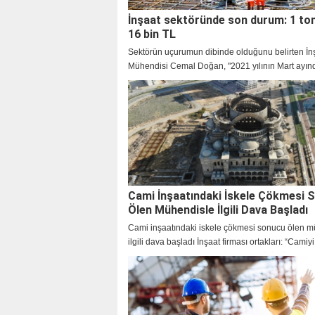
İnşaat sektöründe son durum: 1 to
16 bin TL
Sektörün uçurumun dibinde olduğunu belirten İn
Mühendisi Cemal Doğan, "2021 yılının Mart ayın
demir 6 bin TL civarındayken, bu rakam 2 kattan f
16 bin TL seviyesine çıktı" dedi.
Cami İnşaatındaki İskele Çökmesi 
Ölen Mühendisle İlgili Dava Başladı
Cami inşaatındaki iskele çökmesi sonucu ölen m
ilgili dava başladı İnşaat firması ortakları: “Camiyi
yapıyorduk” Mahkeme mühendisin ölümüyle ilgili
müdürlerini dinleyecek