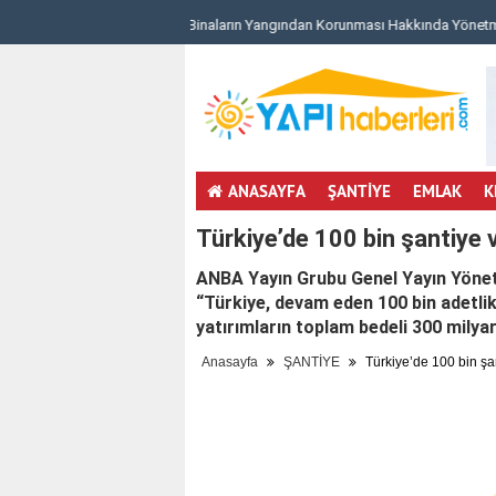
unması Hakkında Yönetm..
Dekar Zekeriyaköy Proje Detayları ve Konu
ANASAYFA
ŞANTİYE
EMLAK
K
Türkiye’de 100 bin şantiye v
ANBA Yayın Grubu Genel Yayın Yöne
“Türkiye, devam eden 100 bin adetlik 
yatırımların toplam bedeli 300 milyar
Anasayfa
ŞANTİYE
Türkiye’de 100 bin şan