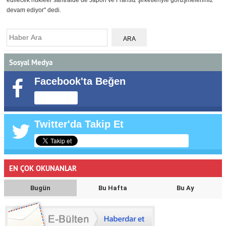
edilecek nükleer santralde de Japon ve Fransız şirketleriyle görüşmelerimiz
devam ediyor" dedi.
Sosyal Medya
Facebook'ta Beğen
Twitter'da Takip Et
EN ÇOK OKUNANLAR
Bugün
Bu Hafta
Bu Ay