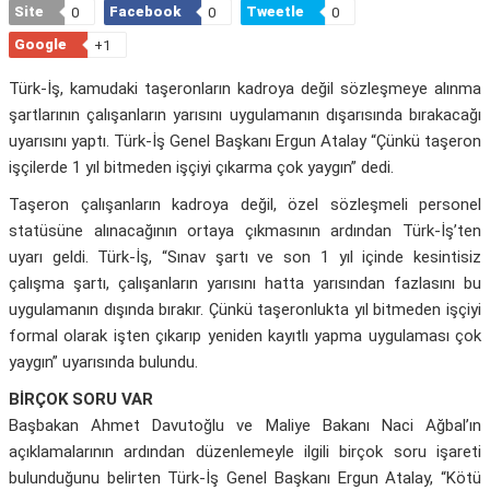
Site
Facebook
Tweetle
0
0
0
Google
+1
Türk-İş, kamudaki taşeronların kadroya değil sözleşmeye alınma
şartlarının çalışanların yarısını uygulamanın dışarısında bırakacağı
uyarısını yaptı. Türk-İş Genel Başkanı Ergun Atalay “Çünkü taşeron
işçilerde 1 yıl bitmeden işçiyi çıkarma çok yaygın” dedi.
Taşeron çalışanların kadroya değil, özel sözleşmeli personel
statüsüne alınacağının ortaya çıkmasının ardından Türk-İş’ten
uyarı geldi. Türk-İş, “Sınav şartı ve son 1 yıl içinde kesintisiz
çalışma şartı, çalışanların yarısını hatta yarısından fazlasını bu
uygulamanın dışında bırakır. Çünkü taşeronlukta yıl bitmeden işçiyi
formal olarak işten çıkarıp yeniden kayıtlı yapma uygulaması çok
yaygın” uyarısında bulundu.
BİRÇOK SORU VAR
Başbakan Ahmet Davutoğlu ve Maliye Bakanı Naci Ağbal’ın
açıklamalarının ardından düzenlemeyle ilgili birçok soru işareti
bulunduğunu belirten Türk-İş Genel Başkanı Ergun Atalay, “Kötü