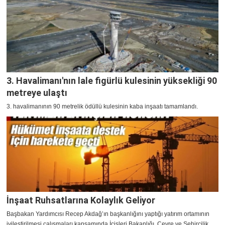
3. Havalimanı'nın lale figürlü kulesinin yüksekliği 90
metreye ulaştı
3. havalimanının 90 metrelik ödüllü kulesinin kaba inşaatı tamamlandı.
İnşaat Ruhsatlarına Kolaylık Geliyor
Başbakan Yardımcısı Recep Akdağ’ın başkanlığını yaptığı yatırım ortamının
iyileştirilmesi çalışmaları kapsamında İçişleri Bakanlığı, Çevre ve Şehircilik