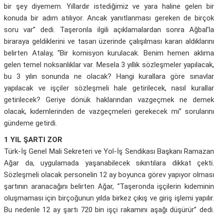
bir şey diyemem. Yıllardır istediğimiz ve yara haline gelen bir
konuda bir adım atılıyor. Ancak yanıtlanması gereken de birçok
soru var” dedi. Taşeronla ilgili açıklamalardan sonra Ağbal’la
biraraya geldiklerini ve tasarı üzerinde çalışılması kararı aldıklarını
belirten Atalay, “Bir komisyon kurulacak. Benim hemen aklıma
gelen temel noksanlıklar var. Mesela 3 yıllık sözleşmeler yapılacak,
bu 3 yılın sonunda ne olacak? Hangi kurallara göre sınavlar
yapılacak ve işçiler sözleşmeli hale getirilecek, nasıl kurallar
getirilecek? Geriye dönük haklarından vazgeçmek ne demek
olacak, kıdemlerinden de vazgeçmeleri gerekecek mi” sorularını
gündeme getirdi.
1 YIL ŞARTI ZOR
Türk-İş Genel Mali Sekreteri ve Yol-İş Sendikası Başkanı Ramazan
Ağar da, uygulamada yaşanabilecek sıkıntılara dikkat çekti.
Sözleşmeli olacak personelin 12 ay boyunca görev yapıyor olması
şartının aranacağını belirten Ağar, “Taşeronda işçilerin kıdeminin
oluşmaması için birçoğunun yılda birkez çıkış ve giriş işlemi yapılır.
Bu nedenle 12 ay şartı 720 bin işçi rakamını aşağı düşürür” dedi.