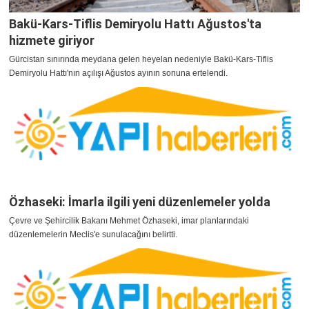
Bakü-Kars-Tiflis Demiryolu Hattı Ağustos'ta
hizmete giriyor
Gürcistan sınırında meydana gelen heyelan nedeniyle Bakü-Kars-Tiflis
Demiryolu Hattı'nın açılışı Ağustos ayının sonuna ertelendi.
Özhaseki: İmarla ilgili yeni düzenlemeler yolda
Çevre ve Şehircilik Bakanı Mehmet Özhaseki, imar planlarındaki
düzenlemelerin Meclis'e sunulacağını belirtti.