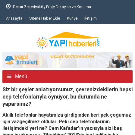
Dekar Zekeriyaköy Proje Detayları ve Konumu..
Anasayfa
Sitene Haber Ekle
Künye
İletişim
Menü
Siz bir şeyler anlatıyorsunuz, çevrenizdekilerin hepsi
cep telefonlarıyla oynuyor, bu durumda ne
yaparsınız?
Akıllı telefonlar hayatımıza girdiğinden beri pek çoğumuz
için vazgeçilmez oldular. Peki cep telefonlarının
iletişimdeki yeri ne? Cem Kafadar’ın yazısıyla sizi baş
başa bırakıyoruz. ‘Phubbing’ 2013’de icat edilmiş bir