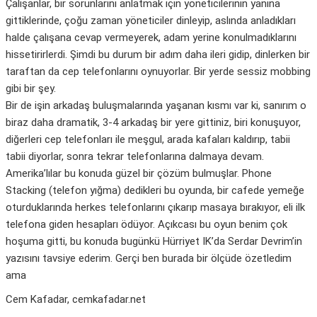
Çalışanlar, bir sorunlarını anlatmak için yöneticilerinin yanına
gittiklerinde, çoğu zaman yöneticiler dinleyip, aslında anladıkları
halde çalışana cevap vermeyerek, adam yerine konulmadıklarını
hissetirirlerdi. Şimdi bu durum bir adım daha ileri gidip, dinlerken bir
taraftan da cep telefonlarını oynuyorlar. Bir yerde sessiz mobbing
gibi bir şey.
Bir de işin arkadaş buluşmalarında yaşanan kısmı var ki, sanırım o
biraz daha dramatik, 3-4 arkadaş bir yere gittiniz, biri konuşuyor,
diğerleri cep telefonları ile meşgul, arada kafaları kaldırıp, tabii
tabii diyorlar, sonra tekrar telefonlarına dalmaya devam.
Amerika’lılar bu konuda güzel bir çözüm bulmuşlar. Phone
Stacking (telefon yığma) dedikleri bu oyunda, bir cafede yemeğe
oturduklarında herkes telefonlarını çıkarıp masaya bırakıyor, eli ilk
telefona giden hesapları ödüyor. Açıkcası bu oyun benim çok
hoşuma gitti, bu konuda bugünkü Hürriyet IK’da Serdar Devrim’in
yazısını tavsiye ederim. Gerçi ben burada bir ölçüde özetledim
ama
Cem Kafadar, cemkafadar.net