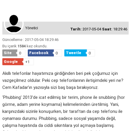
Yönetici
Tarih:
2017-05-04
Saat:
18:29:46
Güncelleme : 2017-05-04 18:29:46
Bu içerik
1584
kez okundu.
Site
Facebook
Tweetle
0
0
0
Google
+1
Akıllı telefonlar hayatımıza girdiğinden beri pek çoğumuz için
vazgeçilmez oldular. Peki cep telefonlarının iletişimdeki yeri ne?
Cem Kafadar’ın yazısıyla sizi baş başa bırakıyoruz.
‘Phubbing’ 2013’de icat edilmiş bir terim, phone ile snubbing (hor
görme, adam yerine koymama) kelimelerinden üretilmiş. Yani,
karşınızdaki sizinle konuşurken, bir taraftan da cep telefonu ile
oynaması durumu. Phubbing, sadece sosyal yaşamda değil,
çalışma hayatında da ciddi sıkıntılara yol açmaya başlamış.