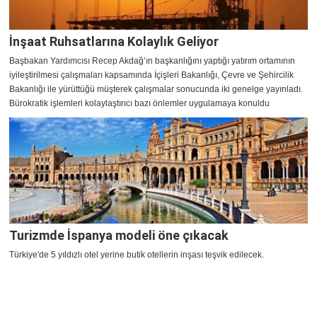
İnşaat Ruhsatlarına Kolaylık Geliyor
Başbakan Yardımcısı Recep Akdağ’ın başkanlığını yaptığı yatırım ortamının
iyileştirilmesi çalışmaları kapsamında İçişleri Bakanlığı, Çevre ve Şehircilik
Bakanlığı ile yürüttüğü müşterek çalışmalar sonucunda iki genelge yayınladı.
Bürokratik işlemleri kolaylaştırıcı bazı önlemler uygulamaya konuldu
Turizmde İspanya modeli öne çıkacak
Türkiye'de 5 yıldızlı otel yerine butik otellerin inşası teşvik edilecek.