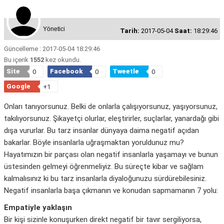
Yönetici
Tarih:
2017-05-04
Saat:
18:29:46
Güncelleme : 2017-05-04 18:29:46
Bu içerik
1552
kez okundu.
Site
Facebook
Tweetle
0
0
0
Google
+1
Onları tanıyorsunuz. Belki de onlarla çalışıyorsunuz, yaşıyorsunuz,
takılıyorsunuz. Şikayetçi olurlar, eleştirirler, suçlarlar, yanardağı gibi
dışa vururlar. Bu tarz insanlar dünyaya daima negatif açıdan
bakarlar. Böyle insanlarla uğraşmaktan yoruldunuz mu?
Hayatımızın bir parçası olan negatif insanlarla yaşamayı ve bunun
üstesinden gelmeyi öğrenmeliyiz. Bu süreçte kibar ve sağlam
kalmalısınız ki bu tarz insanlarla diyaloğunuzu sürdürebilesiniz.
Negatif insanlarla başa çıkmanın ve konudan sapmamanın 7 yolu:
Empatiyle yaklaşın
Bir kişi sizinle konuşurken direkt negatif bir tavır sergiliyorsa,