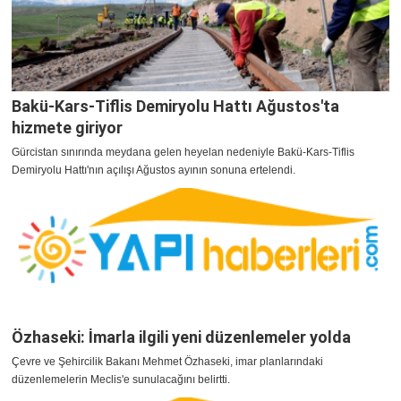
Bakü-Kars-Tiflis Demiryolu Hattı Ağustos'ta
hizmete giriyor
Gürcistan sınırında meydana gelen heyelan nedeniyle Bakü-Kars-Tiflis
Demiryolu Hattı'nın açılışı Ağustos ayının sonuna ertelendi.
Özhaseki: İmarla ilgili yeni düzenlemeler yolda
Çevre ve Şehircilik Bakanı Mehmet Özhaseki, imar planlarındaki
düzenlemelerin Meclis'e sunulacağını belirtti.