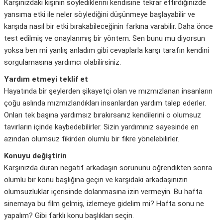
Karşınızdaki kişinin söylediklerini kendisine tekrar ettirdiğinizde
yansıma etki ile neler söylediğini düşünmeye başlayabilir ve
karşıda nasıl bir etki bırakabileceğinin farkına varabilir. Daha önce
test edilmiş ve onaylanmış bir yöntem. Sen bunu mu diyorsun
yoksa ben mi yanlış anladım gibi cevaplarla karşı tarafın kendini
sorgulamasına yardımcı olabilirsiniz.
Yardım etmeyi teklif et
Hayatında bir şeylerden şikayetçi olan ve mızmızlanan insanların
çoğu aslında mızmızlandıkları insanlardan yardım talep ederler.
Onları tek başına yardımsız bırakırsanız kendilerini o olumsuz
tavırların içinde kaybedebilirler. Sizin yardımınız sayesinde en
azından olumsuz fikirden olumlu bir fikre yönelebilirler.
Konuyu değiştirin
Karşınızda duran negatif arkadaşın sorununu öğrendikten sonra
olumlu bir konu başlığına geçin ve karşıdaki arkadaşınızın
olumsuzluklar içerisinde dolanmasına izin vermeyin. Bu hafta
sinemaya bu film gelmiş, izlemeye gidelim mi? Hafta sonu ne
yapalım? Gibi farklı konu başlıkları seçin.