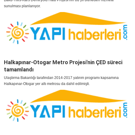
Bakü-Tiflis-Kars Demiryolu Hattı Projesi'nin bu yıl bitmeden hizmete
sunulması planlanıyor.
Halkapınar-Otogar Metro Projesi'nin ÇED süreci
tamamlandı
Ulaştırma Bakanlığı tarafından 2014-2017 yatırım programı kapsamına
Halkapınar-Otogar yer altı metrosu da dahil edilmişti.