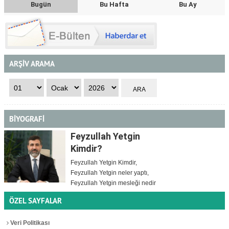
Bugün
Bu Hafta
Bu Ay
ARŞİV ARAMA
BİYOGRAFİ
Feyzullah Yetgin
Kimdir?
Feyzullah Yetgin Kimdir,
Feyzullah Yetgin neler yaptı,
Feyzullah Yetgin mesleği nedir
ÖZEL SAYFALAR
Veri Politikası