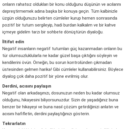
onların rahatsız oldukları bir konu olduğunu düşünün ve acılarını
depreştirmemek adına başka bir konuya geçin. Tüm kalbinizle
üzgün olduğunuzu belirten cümleler kurup hemen sonrasında
pozitif bir tutum sergileyip, hadi burdan kalkalım ve bir kahve
içmeye gidelim tarzı bir sohbete dönüştürün diyaloğu.
İltifat edin
Negatif insanların negatif tutumları güç kazanmadan onların bu
tür olumsuzluklularla ne kadar güzel başa çıktığını söyleyin ve
kendilerini övün. Örneğin, bu sorun kontrolünden çıkmadan
üstesinden gelmen harika! Gibi cümleler kullanabilirsiniz. Böylece
diyalog çok daha pozitif bir yöne evrilmiş olur.
Derdini, acısını paylaşın
Negatif olan arkadaşınızı, dosunuzun neden bu kadar olumsuz
olduğunu, hikayesini biliyorsunuzdur. Sizin de yaşadığınız buna
benzer bir hikayeyi ve buna nasıl çözüm getirdiğinizi anlatın ve
acısını hafifletin, derdini paylaştığınızı gösterin.
Tekrarlatın