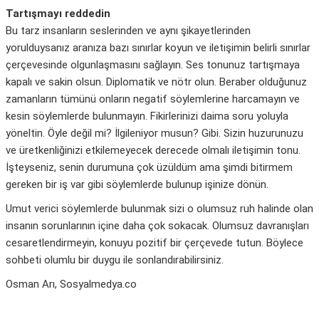
Tartışmayı reddedin
Bu tarz insanların seslerinden ve aynı şikayetlerinden
yorulduysanız aranıza bazı sınırlar koyun ve iletişimin belirli sınırlar
çerçevesinde olgunlaşmasını sağlayın. Ses tonunuz tartışmaya
kapalı ve sakin olsun. Diplomatik ve nötr olun. Beraber olduğunuz
zamanların tümünü onların negatif söylemlerine harcamayın ve
kesin söylemlerde bulunmayın. Fikirlerinizi daima soru yoluyla
yöneltin. Öyle değil mi? İlgileniyor musun? Gibi. Sizin huzurunuzu
ve üretkenliğinizi etkilemeyecek derecede olmalı iletişimin tonu.
İşteyseniz, senin durumuna çok üzüldüm ama şimdi bitirmem
gereken bir iş var gibi söylemlerde bulunup işinize dönün.
Umut verici söylemlerde bulunmak sizi o olumsuz ruh halinde olan
insanın sorunlarının içine daha çok sokacak. Olumsuz davranışları
cesaretlendirmeyin, konuyu pozitif bir çerçevede tutun. Böylece
sohbeti olumlu bir duygu ile sonlandırabilirsiniz.
Osman Arı, Sosyalmedya.co