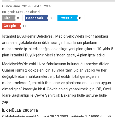
Güncelleme : 2017-05-04 18:29:46
Bu içerik
1461
kez okundu.
Site
Facebook
Tweetle
0
0
0
Google
+1
İstanbul Büyükşehir Belediyesi, Mecidiyeköy’deki likör fabrikası
arazisine gökdelenlerin dikilmesi için hazırlanan planların
mahkemede iptal edileceğini anladıkça yeni plan çıkardı. 10 yılda 5
plan İstanbul Büyükşehir Meclisi’nden geçti, 4 plan iptal edildi
Mecidiyeköy’de eski Likör fabrikasının bulunduğu araziye dikilen
Quasar isimli 2 gökdelen için 10 yılda tam 5 plan yapıldı ve her
değişiklik idari mahkemelerce iptal edildi. İptal gerekçeleri
mahkemelerce ‘’şehircilik ilkelerine ve planlama esaslarına uygun
olmadığına’’ kararıyla bitti. Gökdelenleri yapabilmek için İBB, Özel
İdare Başkanlığı ile Çevre Şehircilik Bakanlığı hülle üstüne hülle
yaptı.
İLK HÜLLE 2005’TE
Gökdelenlerin yapıldığı arazi 29.12.2003 tarihinde 1 / 5000 ölçekli