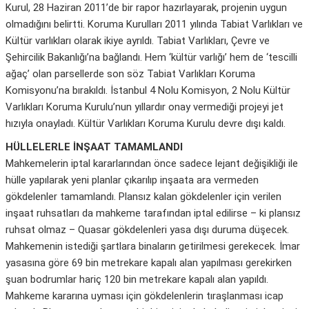
Kurul, 28 Haziran 2011’de bir rapor hazırlayarak, projenin uygun
olmadığını belirtti. Koruma Kurulları 2011 yılında Tabiat Varlıkları ve
Kültür varlıkları olarak ikiye ayrıldı. Tabiat Varlıkları, Çevre ve
Şehircilik Bakanlığı’na bağlandı. Hem ‘kültür varlığı’ hem de ‘tescilli
ağaç’ olan parsellerde son söz Tabiat Varlıkları Koruma
Komisyonu’na bırakıldı. İstanbul 4 Nolu Komisyon, 2 Nolu Kültür
Varlıkları Koruma Kurulu’nun yıllardır onay vermediği projeyi jet
hızıyla onayladı. Kültür Varlıkları Koruma Kurulu devre dışı kaldı.
HÜLLELERLE İNŞAAT TAMAMLANDI
Mahkemelerin iptal kararlarından önce sadece lejant değişikliği ile
hülle yapılarak yeni planlar çıkarılıp inşaata ara vermeden
gökdelenler tamamlandı. Plansız kalan gökdelenler için verilen
inşaat ruhsatları da mahkeme tarafından iptal edilirse – ki plansız
ruhsat olmaz – Quasar gökdelenleri yasa dışı duruma düşecek.
Mahkemenin istediği şartlara binaların getirilmesi gerekecek. İmar
yasasına göre 69 bin metrekare kapalı alan yapılması gerekirken
şuan bodrumlar hariç 120 bin metrekare kapalı alan yapıldı.
Mahkeme kararına uyması için gökdelenlerin tıraşlanması icap