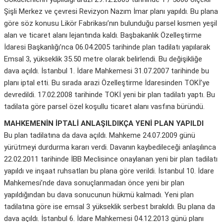
Şişli Merkez ve çevresi Revizyon Nazım İmar planı yapıldı. Bu plana
göre söz konusu Likör Fabrikası’nın bulunduğu parsel kısmen yeşil
alan ve ticaret alanı lejantında kaldı. Başbakanlık Özelleştirme
İdaresi Başkanlığı’nca 06.04.2005 tarihinde plan tadilatı yapılarak
Emsal 3, yükseklik 35.50 metre olarak belirlendi. Bu değişikliğe
dava açıldı. İstanbul 1. İdare Mahkemesi 31.07.2007 tarihinde bu
planı iptal etti. Bu sırada arazi Özelleştirme İdaresinden TOKİ’ye
devredildi. 17.02.2008 tarihinde TOKİ yeni bir plan tadilatı yaptı. Bu
tadilata göre parsel özel koşullu ticaret alanı vasfına büründü.
MAHKEMENİN İPTALİ ANLAŞILDIKÇA YENİ PLAN YAPILDI
Bu plan tadilatına da dava açıldı. Mahkeme 24.07.2009 günü
yürütmeyi durdurma kararı verdi. Davanın kaybedileceği anlaşılınca
22.02.2011 tarihinde İBB Meclisince onaylanan yeni bir plan tadilatı
yapıldı ve inşaat ruhsatları bu plana göre verildi. İstanbul 10. İdare
Mahkemesi’nde dava sonuçlanmadan önce yeni bir plan
yapıldığından bu dava sonucunun hükmü kalmadı. Yeni plan
tadilatına göre ise emsal 3 yükseklik serbest bırakıldı. Bu plana da
dava açıldı. İstanbul 6. İdare Mahkemesi 04.12.2013 günü planı