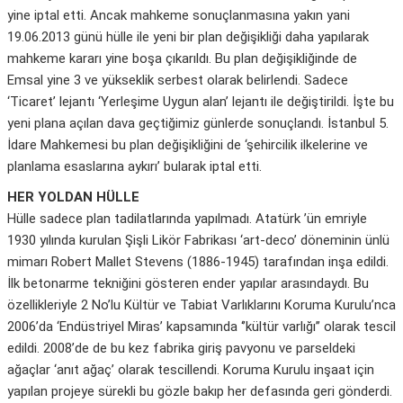
yine iptal etti. Ancak mahkeme sonuçlanmasına yakın yani
19.06.2013 günü hülle ile yeni bir plan değişikliği daha yapılarak
mahkeme kararı yine boşa çıkarıldı. Bu plan değişikliğinde de
Emsal yine 3 ve yükseklik serbest olarak belirlendi. Sadece
‘Ticaret’ lejantı ‘Yerleşime Uygun alan’ lejantı ile değiştirildi. İşte bu
yeni plana açılan dava geçtiğimiz günlerde sonuçlandı. İstanbul 5.
İdare Mahkemesi bu plan değişikliğini de ‘şehircilik ilkelerine ve
planlama esaslarına aykırı’ bularak iptal etti.
HER YOLDAN HÜLLE
Hülle sadece plan tadilatlarında yapılmadı. Atatürk ’ün emriyle
1930 yılında kurulan Şişli Likör Fabrikası ‘art-deco’ döneminin ünlü
mimarı Robert Mallet Stevens (1886-1945) tarafından inşa edildi.
İlk betonarme tekniğini gösteren ender yapılar arasındaydı. Bu
özellikleriyle 2 No’lu Kültür ve Tabiat Varlıklarını Koruma Kurulu’nca
2006’da ‘Endüstriyel Miras’ kapsamında ‘’kültür varlığı’’ olarak tescil
edildi. 2008’de de bu kez fabrika giriş pavyonu ve parseldeki
ağaçlar ‘anıt ağaç’ olarak tescillendi. Koruma Kurulu inşaat için
yapılan projeye sürekli bu gözle bakıp her defasında geri gönderdi.