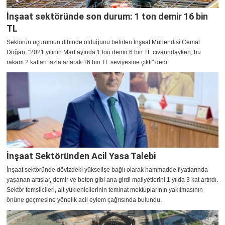
İnşaat sektöründe son durum: 1 ton demir 16 bin
TL
Sektörün uçurumun dibinde olduğunu belirten İnşaat Mühendisi Cemal
Doğan, "2021 yılının Mart ayında 1 ton demir 6 bin TL civarındayken, bu
rakam 2 kattan fazla artarak 16 bin TL seviyesine çıktı" dedi.
İnşaat Sektöründen Acil Yasa Talebi
İnşaat sektöründe dövizdeki yükselişe bağlı olarak hammadde fiyatlarında
yaşanan artışlar, demir ve beton gibi ana girdi maliyetlerini 1 yılda 3 kat artırdı.
Sektör temsilcileri, alt yüklenicilerinin teminat mektuplarının yakılmasının
önüne geçmesine yönelik acil eylem çağrısında bulundu.