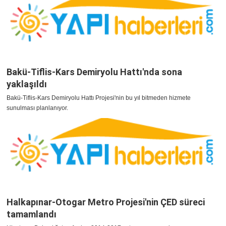
Bakü-Tiflis-Kars Demiryolu Hattı'nda sona
yaklaşıldı
Bakü-Tiflis-Kars Demiryolu Hattı Projesi'nin bu yıl bitmeden hizmete
sunulması planlanıyor.
Halkapınar-Otogar Metro Projesi'nin ÇED süreci
tamamlandı