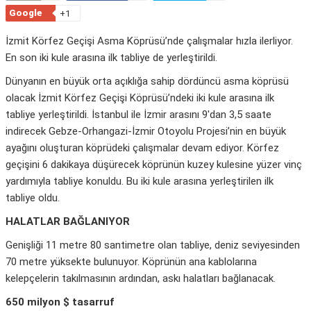
Google
+1
İzmit Körfez Geçişi Asma Köprüsü’nde çalışmalar hızla ilerliyor.
En son iki kule arasına ilk tabliye de yerleştirildi.
Dünyanın en büyük orta açıklığa sahip dördüncü asma köprüsü
olacak İzmit Körfez Geçişi Köprüsü’ndeki iki kule arasına ilk
tabliye yerleştirildi. İstanbul ile İzmir arasını 9′dan 3,5 saate
indirecek Gebze-Orhangazi-İzmir Otoyolu Projesi’nin en büyük
ayağını oluşturan köprüdeki çalışmalar devam ediyor. Körfez
geçişini 6 dakikaya düşürecek köprünün kuzey kulesine yüzer vinç
yardımıyla tabliye konuldu. Bu iki kule arasına yerleştirilen ilk
tabliye oldu.
HALATLAR BAĞLANIYOR
Genişliği 11 metre 80 santimetre olan tabliye, deniz seviyesinden
70 metre yüksekte bulunuyor. Köprünün ana kablolarına
kelepçelerin takılmasının ardından, askı halatları bağlanacak.
650 milyon $ tasarruf