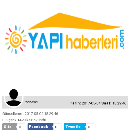
Yönetici
Tarih:
2017-05-04
Saat:
18:29:46
Güncelleme : 2017-05-04 18:29:46
Bu içerik
1473
kez okundu.
Site
Facebook
Tweetle
0
0
0