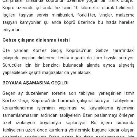
Çalışmalar sırasında köprünün üzerinde yoğun bir trafik oluştu.
Köprü üzerinde şu anda hız sınırı 10 kilometre olarak belirlendi.
İşçileri taşıyan servis minibüsleri, forklifter, vinçler, malzeme
taşıyan kamyonlar şu anda köprü üzerinde bu hızda hareket
ediyorlar.
Gebze çıkışına dinlenme tesisi
Öte yandan Körfez Geçiş Köprüsü’nün Gebze tarafındaki
çıkışında yapılan dinlenme tesisi inşaatı da tüm hızıyla sürüyor.
Sürücüler için bir benzinci bulunacak alanda ayrıca alışveriş
yapılabilecek çeşitli mağazalar da yer alacak.
BOYAMA AŞAMASINA GEÇiLDi
Geçen ay düzenlenen törenle son tabliyesi yerleştirilen İzmit
Körfez Geçiş Köprüsü’nde hummalı çalışma sürüyor. Tabliyelerin
konumlandırma işleminin yapılması ve kaynaklama işleminin
tamamlanmasının ardından tabliyelerin üzeri paslanmayı önleyen
özel izolasyon boyalarıyla kaplanıyor. Bu işlem sırasında
tabliyelerin üzeri önce kumlama yöntemiyle bugüne kadar oluşan