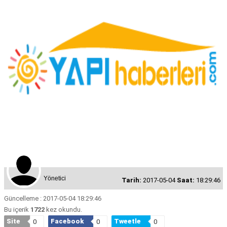
Yönetici
Tarih:
2017-05-04
Saat:
18:29:46
Güncelleme : 2017-05-04 18:29:46
Bu içerik
1722
kez okundu.
Site
Facebook
Tweetle
0
0
0