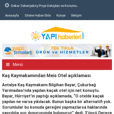
Dekar Zekeriyaköy Proje Detayları ve Konumu..
Anasayfa
Sitene Haber Ekle
Künye
İletişim
Menü
Kaş Kaymakamından Meis Otel açıklaması
Antalya Kaş Kaymakamı Bilgihan Bayar, Çukurbağ
Yarımadası’nda yapılan kaçak otel için net konuştu.
Bayar, Hürriyet’in yaptığı açıklamada, “O otelde kaçak
yapılan ne varsa yıkılacak. Bunun başka bir alternatifi yok.
Sorumlular bu konuda gereğini yapmazlarsa haklarında
savcılığa suç duyurusunda bulunuruz” dedi. 3’üncü Derece