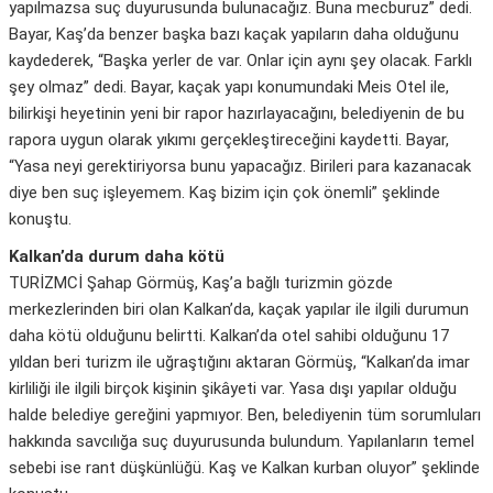
yapılmazsa suç duyurusunda bulunacağız. Buna mecburuz” dedi.
Bayar, Kaş’da benzer başka bazı kaçak yapıların daha olduğunu
kaydederek, “Başka yerler de var. Onlar için aynı şey olacak. Farklı
şey olmaz” dedi. Bayar, kaçak yapı konumundaki Meis Otel ile,
bilirkişi heyetinin yeni bir rapor hazırlayacağını, belediyenin de bu
rapora uygun olarak yıkımı gerçekleştireceğini kaydetti. Bayar,
“Yasa neyi gerektiriyorsa bunu yapacağız. Birileri para kazanacak
diye ben suç işleyemem. Kaş bizim için çok önemli” şeklinde
konuştu.
Kalkan’da durum daha kötü
TURİZMCİ Şahap Görmüş, Kaş’a bağlı turizmin gözde
merkezlerinden biri olan Kalkan’da, kaçak yapılar ile ilgili durumun
daha kötü olduğunu belirtti. Kalkan’da otel sahibi olduğunu 17
yıldan beri turizm ile uğraştığını aktaran Görmüş, “Kalkan’da imar
kirliliği ile ilgili birçok kişinin şikâyeti var. Yasa dışı yapılar olduğu
halde belediye gereğini yapmıyor. Ben, belediyenin tüm sorumluları
hakkında savcılığa suç duyurusunda bulundum. Yapılanların temel
sebebi ise rant düşkünlüğü. Kaş ve Kalkan kurban oluyor” şeklinde