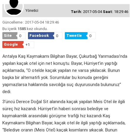
Yönetici
Tarih:
2017-05-04
Saat:
18:29:46
Güncelleme : 2017-05-04 18:29:46
Bu içerik
1585
kez okundu.
Site
Facebook
Tweetle
0
0
0
Google
+1
Antalya Kaş Kaymakamı Bilgihan Bayar, Çukurbağ Yarımadası’nda
yapılan kaçak otel için net konuştu. Bayar, Hürriyet’in yaptığı
açıklamada, “O otelde kaçak yapılan ne varsa yıkılacak. Bunun
başka bir alternatifi yok. Sorumlular bu konuda gereğini
yapmazlarsa haklarında savcılığa suç duyurusunda bulunuruz”
dedi.
3’üncü Derece Doğal Sit alanında kaçak yapılan Meis Otel ile ilgili
süreç hız kazandı. Hürriyet’in haberi sonrası belediye ve
kaymakamlık arasındaki görüşme trafiği hız kazandı Kaş
Kaymakamı Bilgihan Bayar, kaçak otel ile ilgili yaptığı açıklamada,
“Belediye oranın (Meis Otel) kaçak kısımlarını yıkacak. Bunun