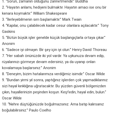
1. “Sorun, zamanın olduğunu zannetmendir.” Buddha
2. “Hayatın anlamı, hediyeni bulmaktır. Hayatın amacı ise onu bir
kenara koymaktır.” William Shakespeare
3. “İlerleyebilmenin sırrı başlamaktır.” Mark Twain
4. “Kapılar, onu çalabilecek kadar cesur olanlara açılacaktır.” Tony
Gaskins
5. “Bütün büyük işler genelde küçük başlangıçlarla ortaya çıkar.”
Anonim
6. “Sadece iyi olmayın. Bir şey için iyi olun.” Henry David Thoreau
7. “Her sabah önünüzde iki yol vardır. Ya uykunuza devam edip,
rüyalarınızı görmeye devam edersiniz; ya da uyanıp onları
kovalamaya başlarsınız.” Anonim
8. “Deneyim, bizim hatalarımıza verdiğimiz isimdir.” Oscar Wilde
9. “Bundan yirmi yıl sonra, yaptığınız işlerden çok yapmadıklarınız
sizi hayal kırıklığına uğratacaktır. Bu yüzden güvenli bölgenizden
çıkın, hayallerinizin peşinden koşun. Keşfedin, hayal edin, bulun.”
Oscar Wilde
10. “Nehre düştüğünüzde boğulmazsınız. Ama batıp kalırsanız
boğulabilirsiniz.” Paulo Coelho