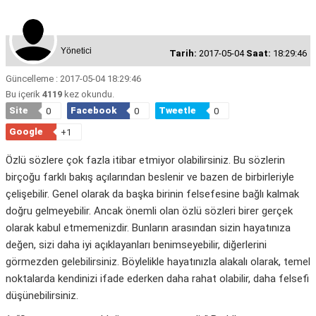
Yönetici
Tarih:
2017-05-04
Saat:
18:29:46
Güncelleme : 2017-05-04 18:29:46
Bu içerik
4119
kez okundu.
Site
Facebook
Tweetle
0
0
0
Google
+1
Özlü sözlere çok fazla itibar etmiyor olabilirsiniz. Bu sözlerin
birçoğu farklı bakış açılarından beslenir ve bazen de birbirleriyle
çelişebilir. Genel olarak da başka birinin felsefesine bağlı kalmak
doğru gelmeyebilir. Ancak önemli olan özlü sözleri birer gerçek
olarak kabul etmemenizdir. Bunların arasından sizin hayatınıza
değen, sizi daha iyi açıklayanları benimseyebilir, diğerlerini
görmezden gelebilirsiniz. Böylelikle hayatınızla alakalı olarak, temel
noktalarda kendinizi ifade ederken daha rahat olabilir, daha felsefi
düşünebilirsiniz.