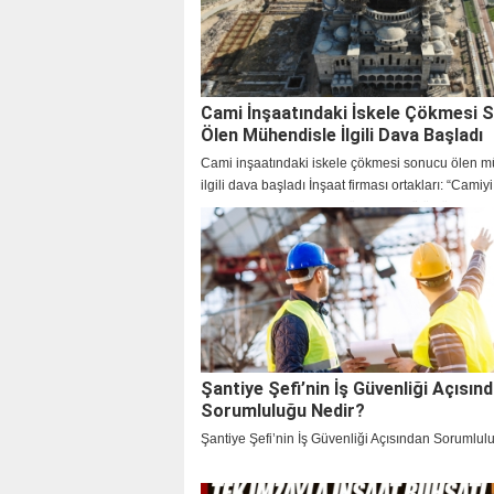
Cami İnşaatındaki İskele Çökmesi 
Ölen Mühendisle İlgili Dava Başladı
Cami inşaatındaki iskele çökmesi sonucu ölen m
ilgili dava başladı İnşaat firması ortakları: “Camiyi
yapıyorduk” Mahkeme mühendisin ölümüyle ilgili
müdürlerini dinleyecek
Şantiye Şefi’nin İş Güvenliği Açısın
Sorumluluğu Nedir?
Şantiye Şefi’nin İş Güvenliği Açısından Sorumlul