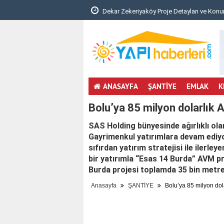
unması Hakkında Yönetm..
Dekar Zekeriyaköy Proje Detayları ve Konu
ANASAYFA
ŞANTİYE
EMLAK
K
Bolu’ya 85 milyon dolarlık
SAS Holding bünyesinde ağırlıklı ola
Gayrimenkul yatırımlara devam ediyor
sıfırdan yatırım stratejisi ile ilerle
bir yatırımla “Esas 14 Burda” AVM 
Burda projesi toplamda 35 bin metr
Anasayfa
ŞANTİYE
Bolu’ya 85 milyon dol