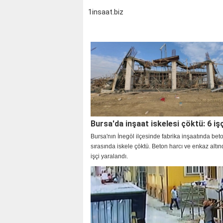
1insaat.biz
Bursa'da inşaat iskelesi çöktü: 6 işç
Bursa'nın İnegöl ilçesinde fabrika inşaatında be
sırasında iskele çöktü. Beton harcı ve enkaz altı
işçi yaralandı.