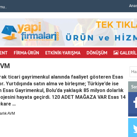
Ana
mu..
Bursa'da inşaat iskelesi çöktü: 6 işçi yaralı..
ENT
FİRMA-ÜRÜN
ETKİNİK-YARIŞMA
DÖNÜŞÜM
GALERİL
 AVM
rak ticari gayrimenkul alanında faaliyet gösteren Esas
. Yurtdışında satın alma ve birleşme; Türkiye’de ise
So
yen Esas Gayrimenkul, Bolu’da yaklaşık 85 milyon dolarlık
projesini hayata geçirdi. 120 ADET MAĞAZA VAR Esas 14
ekare …
arlık AVM