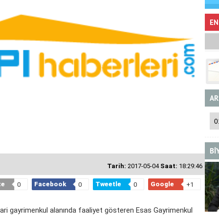
EN
AR
Bİ
Tarih:
2017-05-04
Saat:
18:29:46
te
Facebook
Tweetle
Google
0
0
0
+1
icari gayrimenkul alanında faaliyet gösteren Esas Gayrimenkul