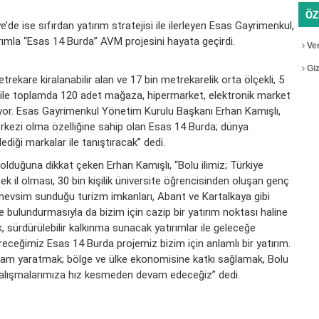
ÖZ
’de ise sıfırdan yatırım stratejisi ile ilerleyen Esas Gayrimenkul,
tırımla “Esas 14 Burda” AVM projesini hayata geçirdi.
Ver
Gizl
ekare kiralanabilir alan ve 17 bin metrekarelik orta ölçekli, 5
ı ile toplamda 120 adet mağaza, hipermarket, elektronik market
ratıyor. Esas Gayrimenkul Yönetim Kurulu Başkanı Erhan Kamışlı,
rkezi olma özelliğine sahip olan Esas 14 Burda; dünya
lediği markalar ile tanıştıracak” dedi.
lduğuna dikkat çeken Erhan Kamışlı, “Bolu ilimiz; Türkiye
sek il olması, 30 bin kişilik üniversite öğrencisinden oluşan genç
mevsim sunduğu turizm imkanları, Abant ve Kartalkaya gibi
 bulundurmasıyla da bizim için cazip bir yatırım noktası haline
, sürdürülebilir kalkınma sunacak yatırımlar ile geleceğe
receğimiz Esas 14 Burda projemiz bizim için anlamlı bir yatırım.
tihdam yaratmak; bölge ve ülke ekonomisine katkı sağlamak, Bolu
çalışmalarımıza hız kesmeden devam edeceğiz” dedi.