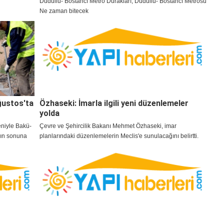
Dudullu- Bostancı Metro Durakları, Dudullu- Bostancı Metrosu
Ne zaman bitecek
ğustos'ta
Özhaseki: İmarla ilgili yeni düzenlemeler
yolda
niyle Bakü-
Çevre ve Şehircilik Bakanı Mehmet Özhaseki, imar
ının sonuna
planlarındaki düzenlemelerin Meclis'e sunulacağını belirtti.