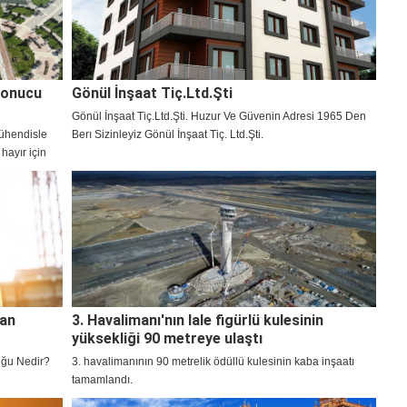
Sonucu
Gönül İnşaat Tiç.Ltd.Şti
Gönül İnşaat Tiç.Ltd.Şti. Huzur Ve Güvenin Adresi 1965 Den
ühendisle
Berı Sizinleyiz Gönül İnşaat Tiç. Ltd.Şti.
 hayır için
 imar
dan
3. Havalimanı'nın lale figürlü kulesinin
yüksekliği 90 metreye ulaştı
uğu Nedir?
3. havalimanının 90 metrelik ödüllü kulesinin kaba inşaatı
tamamlandı.