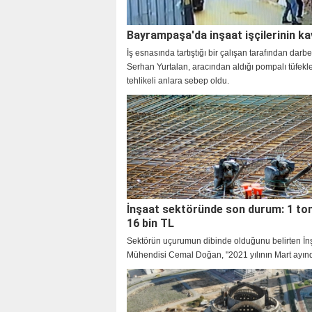
Bayrampaşa'da inşaat işçilerinin ka
İş esnasında tartıştığı bir çalışan tarafından darb
Serhan Yurtalan, aracından aldığı pompalı tüfek
tehlikeli anlara sebep oldu.
İnşaat sektöründe son durum: 1 to
16 bin TL
Sektörün uçurumun dibinde olduğunu belirten İn
Mühendisi Cemal Doğan, "2021 yılının Mart ayın
demir 6 bin TL civarındayken, bu rakam 2 kattan f
16 bin TL seviyesine çıktı" dedi.