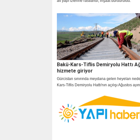
ait yapı izlerine rastlandı; inşaat durduruldu.
Bakü-Kars-Tiflis Demiryolu Hattı A
hizmete giriyor
Gürcistan sınırında meydana gelen heyelan nede
Kars-Tiflis Demiryolu Hattı'nın açılışı Ağustos ay
ertelendi.