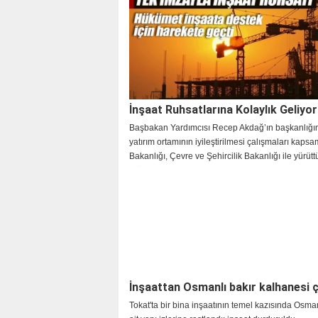
İnşaat Ruhsatlarına Kolaylık Geliyor
Başbakan Yardımcısı Recep Akdağ’ın başkanlığını
yatırım ortamının iyileştirilmesi çalışmaları kapsa
Bakanlığı, Çevre ve Şehircilik Bakanlığı ile yürüt
müşterek çalışmalar sonucunda iki genelge yayın
Bürokratik işlemleri kolaylaştırıcı bazı önlemler
konuldu
İnşaattan Osmanlı bakır kalhanesi ç
Tokat'ta bir bina inşaatının temel kazısında Osm