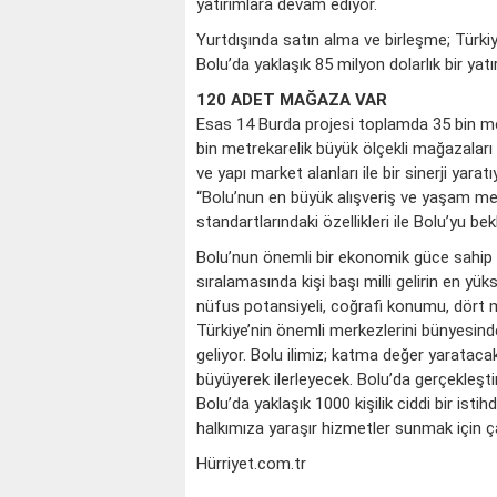
yatırımlara devam ediyor.
Yurtdışında satın alma ve birleşme; Türkiye
Bolu’da yaklaşık 85 milyon dolarlık bir ya
120 ADET MAĞAZA VAR
Esas 14 Burda projesi toplamda 35 bin metr
bin metrekarelik büyük ölçekli mağazalar
ve yapı market alanları ile bir sinerji ya
“Bolu’nun en büyük alışveriş ve yaşam me
standartlarındaki özellikleri ile Bolu’yu bek
Bolu’nun önemli bir ekonomik güce sahip o
sıralamasında kişi başı milli gelirin en yük
nüfus potansiyeli, coğrafi konumu, dört 
Türkiye’nin önemli merkezlerini bünyesinde
geliyor. Bolu ilimiz; katma değer yaratacak
büyüyerek ilerleyecek. Bolu’da gerçekleşti
Bolu’da yaklaşık 1000 kişilik ciddi bir is
halkımıza yaraşır hizmetler sunmak için 
Hürriyet.com.tr