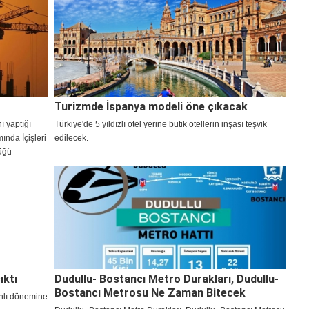
Turizmde İspanya modeli öne çıkacak
 yaptığı
Türkiye'de 5 yıldızlı otel yerine butik otellerin inşası teşvik
mında İçişleri
edilecek.
tüğü
ladı.
 uygulamaya
ıktı
Dudullu- Bostancı Metro Durakları, Dudullu-
Bostancı Metrosu Ne Zaman Bitecek
anlı dönemine