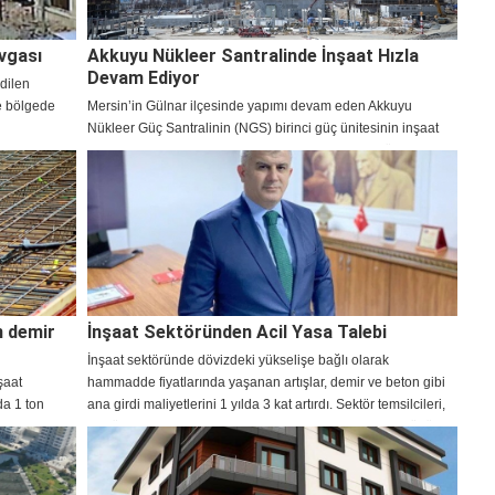
vgası
Akkuyu Nükleer Santralinde İnşaat Hızla
Devam Ediyor
edilen
le bölgede
Mersin’in Gülnar ilçesinde yapımı devam eden Akkuyu
Nükleer Güç Santralinin (NGS) birinci güç ünitesinin inşaat
sahasında su tahliye sisteminin oluşturulmasına yönelik bir
aşama daha tamamlandı.
n demir
İnşaat Sektöründen Acil Yasa Talebi
İnşaat sektöründe dövizdeki yükselişe bağlı olarak
şaat
hammadde fiyatlarında yaşanan artışlar, demir ve beton gibi
da 1 ton
ana girdi maliyetlerini 1 yılda 3 kat artırdı. Sektör temsilcileri,
azla artarak
alt yüklenicilerinin teminat mektuplarının yakılmasının önüne
geçmesine yönelik acil eylem çağrısında bulundu.