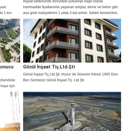
İnşaat sektöründe dövizdeki yükselişe bağlı olarak
şaat
hammadde fiyatlarında yaşanan artışlar, demir ve beton gibi
da 1 ton
ana girdi maliyetlerini 1 yılda 3 kat artırdı. Sektör temsilcileri,
azla artarak
alt yüklenicilerinin teminat mektuplarının yakılmasının önüne
geçmesine yönelik acil eylem çağrısında bulundu.
Sonucu
Gönül İnşaat Tiç.Ltd.Şti
Gönül İnşaat Tiç.Ltd.Şti. Huzur Ve Güvenin Adresi 1965 Den
ühendisle
Berı Sizinleyiz Gönül İnşaat Tiç. Ltd.Şti.
 hayır için
 imar