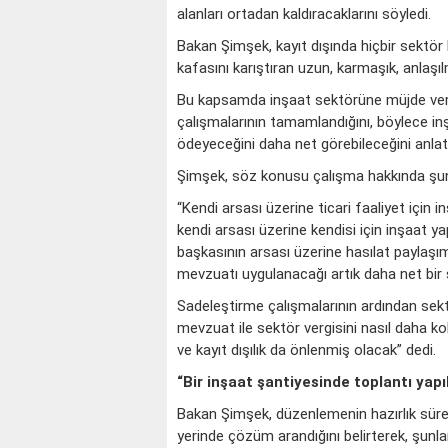
alanları ortadan kaldıracaklarını söyledi.
Bakan Şimşek, kayıt dışında hiçbir sektör
kafasını karıştıran uzun, karmaşık, anlaşıl
Bu kapsamda inşaat sektörüne müjde ver
çalışmalarının tamamlandığını, böylece inş
ödeyeceğini daha net görebileceğini anlatt
Şimşek, söz konusu çalışma hakkında şunla
“Kendi arsası üzerine ticari faaliyet için 
kendi arsası üzerine kendisi için inşaat ya
başkasının arsası üzerine hasılat paylaşımı 
mevzuatı uygulanacağı artık daha net bir ş
Sadeleştirme çalışmalarının ardından sek
mevzuat ile sektör vergisini nasıl daha ko
ve kayıt dışılık da önlenmiş olacak” dedi.
“Bir inşaat şantiyesinde toplantı yapı
Bakan Şimşek, düzenlemenin hazırlık süreci
yerinde çözüm arandığını belirterek, şunlar