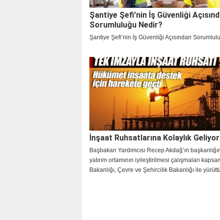
Şantiye Şefi’nin İş Güvenliği Açısın
Sorumluluğu Nedir?
Şantiye Şefi’nin İş Güvenliği Açısından Sorumlul
İnşaat Ruhsatlarına Kolaylık Geliyor
Başbakan Yardımcısı Recep Akdağ’ın başkanlığını
yatırım ortamının iyileştirilmesi çalışmaları kapsa
Bakanlığı, Çevre ve Şehircilik Bakanlığı ile yürüt
müşterek çalışmalar sonucunda iki genelge yayın
Bürokratik işlemleri kolaylaştırıcı bazı önlemler
konuldu