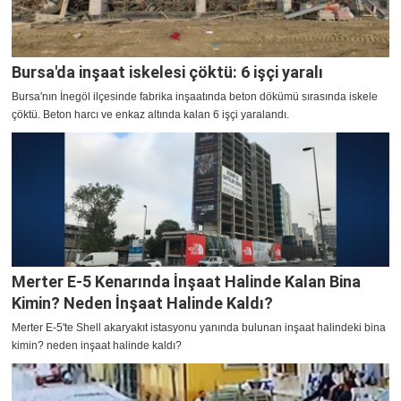
Bursa'da inşaat iskelesi çöktü: 6 işçi yaralı
Bursa'nın İnegöl ilçesinde fabrika inşaatında beton dökümü sırasında iskele
çöktü. Beton harcı ve enkaz altında kalan 6 işçi yaralandı.
Merter E-5 Kenarında İnşaat Halinde Kalan Bina
Kimin? Neden İnşaat Halinde Kaldı?
Merter E-5'te Shell akaryakıt istasyonu yanında bulunan inşaat halindeki bina
kimin? neden inşaat halinde kaldı?