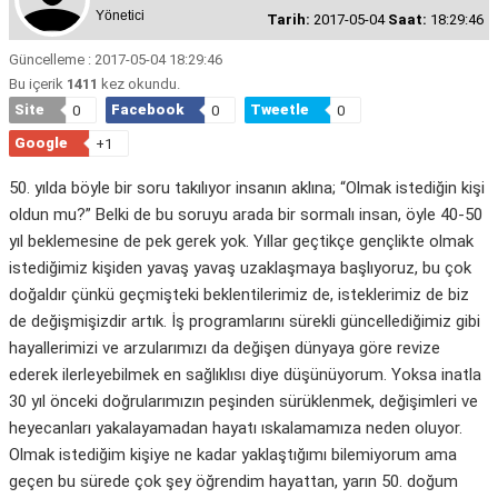
Yönetici
Tarih:
2017-05-04
Saat:
18:29:46
Güncelleme : 2017-05-04 18:29:46
Bu içerik
1411
kez okundu.
Site
Facebook
Tweetle
0
0
0
Google
+1
50. yılda böyle bir soru takılıyor insanın aklına; “Olmak istediğin kişi
oldun mu?” Belki de bu soruyu arada bir sormalı insan, öyle 40-50
yıl beklemesine de pek gerek yok. Yıllar geçtikçe gençlikte olmak
istediğimiz kişiden yavaş yavaş uzaklaşmaya başlıyoruz, bu çok
doğaldır çünkü geçmişteki beklentilerimiz de, isteklerimiz de biz
de değişmişizdir artık. İş programlarını sürekli güncellediğimiz gibi
hayallerimizi ve arzularımızı da değişen dünyaya göre revize
ederek ilerleyebilmek en sağlıklısı diye düşünüyorum. Yoksa inatla
30 yıl önceki doğrularımızın peşinden sürüklenmek, değişimleri ve
heyecanları yakalayamadan hayatı ıskalamamıza neden oluyor.
Olmak istediğim kişiye ne kadar yaklaştığımı bilemiyorum ama
geçen bu sürede çok şey öğrendim hayattan, yarın 50. doğum