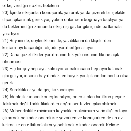
öfke, verdiğin sözler, hobilerin…
20) İçinde sıkışanları konuşarak, yazarak ya da çizerek bir şekilde
dışarı çıkarmak gerekiyor, yoksa onlar seni boğmaya başlıyor ya
da beklemediğin zamanda sıkışmış gazlar gibi içinde patlamalar
yaratıyor.
21) Beynini de, söylediklerini de, yazdıklarını da klişelerden
kurtarmayı başardığın ölçüde yaratıcılığın artıyor.
22) Daha güzel fikirler yaratmanın tek yolu insanın fikrine aşık
olmaması.
23) Hiç bir şey hep aynı kalmıyor ancak insana hep aynı kalacak
gibi geliyor, insanın hayatındaki en büyük yanılgılarından biri bu olsa
gerek.
24) Süreklilik er ya da geç kazandırıyor
25) İdeolojiler insanı körleştirebiliyor, önemli olan bir fikrin peşine
takılmak değil farklı fikirlerden doğru sentezleri çıkarabilmek
26) Mühendislikte minimum kaynakla maksimum verimliliği ortaya
çıkarmak ne kadar önemli ise yazarken ve konuşurken de en az
kelime ile en etkili anlatımı yapabilmek o kadar önemli. Kelime