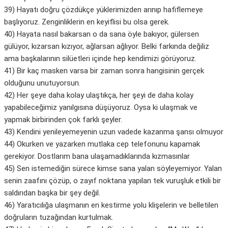
39) Hayatı doğru çözdükçe yüklerimizden arınıp hafiflemeye
başlıyoruz. Zenginliklerin en keyiflisi bu olsa gerek.
40) Hayata nasıl bakarsan o da sana öyle bakıyor, gülersen
gülüyor, kızarsan kızıyor, ağlarsan ağlıyor. Belki farkında değiliz
ama başkalarının silüetleri içinde hep kendimizi görüyoruz.
41) Bir kaç masken varsa bir zaman sonra hangisinin gerçek
olduğunu unutuyorsun.
42) Her şeye daha kolay ulaştıkça, her şeyi de daha kolay
yapabileceğimiz yanılgısına düşüyoruz. Oysa ki ulaşmak ve
yapmak birbirinden çok farklı şeyler.
43) Kendini yenileyemeyenin uzun vadede kazanma şansı olmuyor
44) Okurken ve yazarken mutlaka cep telefonunu kapamak
gerekiyor. Dostlarım bana ulaşamadıklarında kızmasınlar
45) Sen istemediğin sürece kimse sana yalan söyleyemiyor. Yalan
senin zaafını çözüp, o zayıf noktana yapılan tek vuruşluk etkili bir
saldırıdan başka bir şey değil.
46) Yaratıcılığa ulaşmanın en kestirme yolu klişelerin ve belletilen
doğruların tuzağından kurtulmak.