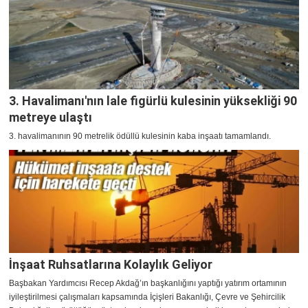
3. Havalimanı'nın lale figürlü kulesinin yüksekliği 90
metreye ulaştı
3. havalimanının 90 metrelik ödüllü kulesinin kaba inşaatı tamamlandı.
İnşaat Ruhsatlarına Kolaylık Geliyor
Başbakan Yardımcısı Recep Akdağ’ın başkanlığını yaptığı yatırım ortamının
iyileştirilmesi çalışmaları kapsamında İçişleri Bakanlığı, Çevre ve Şehircilik