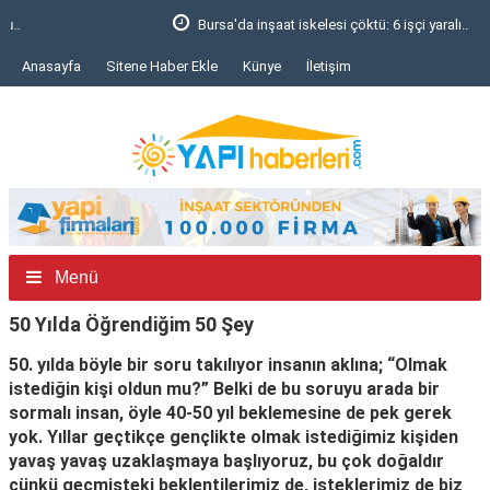
Bursa'da inşaat iskelesi çöktü: 6 işçi yaralı..
Anasayfa
Sitene Haber Ekle
Künye
İletişim
Menü
50 Yılda Öğrendiğim 50 Şey
50. yılda böyle bir soru takılıyor insanın aklına; “Olmak
istediğin kişi oldun mu?” Belki de bu soruyu arada bir
sormalı insan, öyle 40-50 yıl beklemesine de pek gerek
yok. Yıllar geçtikçe gençlikte olmak istediğimiz kişiden
yavaş yavaş uzaklaşmaya başlıyoruz, bu çok doğaldır
çünkü geçmişteki beklentilerimiz de, isteklerimiz de biz