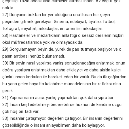
çeşitliliği fazla ancak kısa cümleler kurmalı insan. Az virgül, çok
nokta…
27) Dünyanın boktan bir yer olduğunu unutturan her şeyin
peşinden gitmek gerekiyor: Sinema, edebiyat, tiyatro, futbol,
fotograf, seyahat, arkadaşlar, en önemlisi arkadaşlar…
28) Hastaneler ve mezarlıkların anlattığı o sessiz derslerin hiçbiri
okul müfredatlarında yok ve olmayacak da.
29) Sorgulamayan beyin de, yürek de pas tutmaya başlıyor ve o
pasın antipası henüz bulunamadı.
30) Bir şeyin nasıl yapılırsa yanlış sonuçlanacağını anlatmak, onun
doğru yapılışını anlatmaktan daha etkileyici ve daha akılda kalıcı,
çünkü insan korkuları ile hareket eden bir varlık. Bu da ilk çağlardan
bu yana gelen hayatta kalabilme mücadelesinin bir refleksi olsa
gerek.
31) Yapmamanın acısı, yanlış yapmaktan çok daha yıpratıcı
32) İnsan keşfedebilmeyi becerebilirse hüznün de kendine özgü
çok hoş bir tadı var.
33) İnsanlar çatışmıyor, değerleri çatışıyor. Bir insanın değerlerini
çözebildiğinde o insanı anlayabilmen daha kolaylaşıyor.