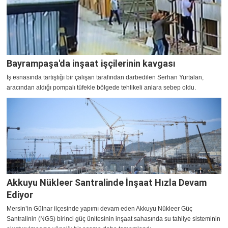
Bayrampaşa'da inşaat işçilerinin kavgası
İş esnasında tartıştığı bir çalışan tarafından darbedilen Serhan Yurtalan,
aracından aldığı pompalı tüfekle bölgede tehlikeli anlara sebep oldu.
Akkuyu Nükleer Santralinde İnşaat Hızla Devam
Ediyor
Mersin’in Gülnar ilçesinde yapımı devam eden Akkuyu Nükleer Güç
Santralinin (NGS) birinci güç ünitesinin inşaat sahasında su tahliye sisteminin