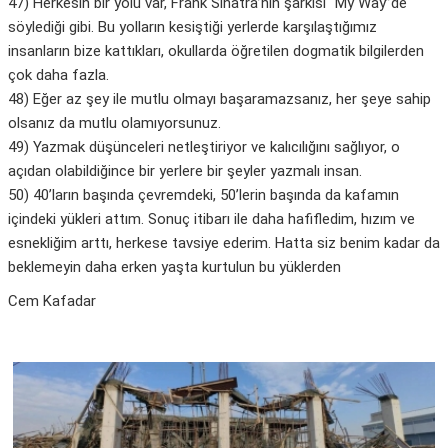
47) Herkesin bir yolu var, Frank Sinatra’nın şarkısı “My Way”de
söylediği gibi. Bu yolların kesiştiği yerlerde karşılaştığımız
insanların bize kattıkları, okullarda öğretilen dogmatik bilgilerden
çok daha fazla.
48) Eğer az şey ile mutlu olmayı başaramazsanız, her şeye sahip
olsanız da mutlu olamıyorsunuz.
49) Yazmak düşünceleri netleştiriyor ve kalıcılığını sağlıyor, o
açıdan olabildiğince bir yerlere bir şeyler yazmalı insan.
50) 40’ların başında çevremdeki, 50’lerin başında da kafamın
içindeki yükleri attım. Sonuç itibarı ile daha hafifledim, hızım ve
esnekliğim arttı, herkese tavsiye ederim. Hatta siz benim kadar da
beklemeyin daha erken yaşta kurtulun bu yüklerden
Cem Kafadar