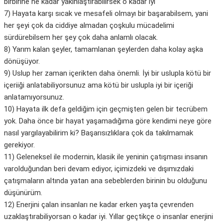
birbirine ne kadar yakınlaştırabilirsek o kadar iyi
7) Hayata karşı sıcak ve mesafeli olmayı bir başarabilsem, yani
her şeyi çok da ciddiye almadan çoşkulu mücadelimi
sürdürebilsem her şey çok daha anlamlı olacak.
8) Yarım kalan şeyler, tamamlanan şeylerden daha kolay aşka
dönüşüyor.
9) Uslup her zaman içerikten daha önemli. İyi bir uslupla kötü bir
içeriiği anlatabiliyorsunuz ama kötü bir uslupla iyi bir içeriği
anlatamıyorsunuz.
10) Hayata ilk defa geldiğim için geçmişten gelen bir tecrübem
yok. Daha önce bir hayat yaşamadığıma göre kendimi neye göre
nasıl yargılayabilirim ki? Başarısızlıklara çok da takılmamak
gerekiyor.
11) Geleneksel ile modernin, klasik ile yeninin çatışması insanın
varolduğundan beri devam ediyor, içimizdeki ve dışımızdaki
çatışmaların altında yatan ana sebeblerden birinin bu olduğunu
düşünürüm.
12) Enerjini çalan insanları ne kadar erken yaşta çevrenden
uzaklaştırabiliyorsan o kadar iyi. Yıllar geçtikçe o insanlar enerjini