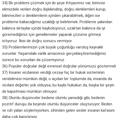
34) Bir problemi çözmek için iki şeye ihtiyacımız var, birincisi
elimizdeki verileri doğru ilişkilendirip, doğru denklemleri kurup,
bilinmezleri o denklemlerin içinden çıkarabilmek, diğeri ise
probleme bakacağımız uzaklığı iyi belirlemek. Probleme yakından
bakınca detaylar içinde kayboluyoruz, uzaktan bakınca da iyi
göremediğimiz için genellemeler yaparak çözüme gitmeyi
istiyoruz. İkisi de doğru sonucu vermiyor.
35) Problemlerimizin çok büyük çoğunluğu varoluş kaynaklı
sorunlar. Yaşamdaki varlık amacımızı gerçekleştiremediğimiz
sürece bu sorunları da çözemiyoruz.
36) Popüler doğrular değil evrensel doğrular yönümüzü göstermeli
37) İnsanın vicdanının verdiği cezayı hiç bir hukuk sisteminin
verebilmesi mümkün değil, o açıdan bir toplumda da, insanda da
vicdani değerler yok olduysa, bu kaybı hukukun da, başka bir şeyin
de kapatması mümkün olmuyor.
38) Olumlu düşünceler bedene olumlu yansıdığı gibi, bedenin
pozitif duruşu da beyinde olumlu düşünceler oluşturuyor. Beden
ve ruh yalan söylemiyorken, zihinden gelen sesler insanın kafasını
daha çok karıştırıyor.