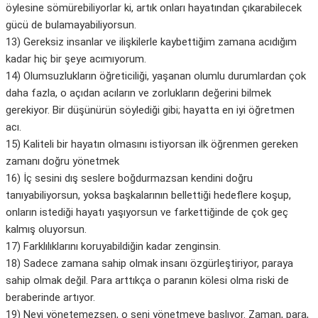
öylesine sömürebiliyorlar ki, artık onları hayatından çıkarabilecek
gücü de bulamayabiliyorsun.
13) Gereksiz insanlar ve ilişkilerle kaybettiğim zamana acıdığım
kadar hiç bir şeye acımıyorum.
14) Olumsuzlukların öğreticiliği, yaşanan olumlu durumlardan çok
daha fazla, o açıdan acıların ve zorlukların değerini bilmek
gerekiyor. Bir düşünürün söylediği gibi; hayatta en iyi öğretmen
acı.
15) Kaliteli bir hayatın olmasını istiyorsan ilk öğrenmen gereken
zamanı doğru yönetmek
16) İç sesini dış seslere boğdurmazsan kendini doğru
tanıyabiliyorsun, yoksa başkalarının bellettiği hedeflere koşup,
onların istediği hayatı yaşıyorsun ve farkettiğinde de çok geç
kalmış oluyorsun.
17) Farklılıklarını koruyabildiğin kadar zenginsin.
18) Sadece zamana sahip olmak insanı özgürleştiriyor, paraya
sahip olmak değil. Para arttıkça o paranın kölesi olma riski de
beraberinde artıyor.
19) Neyi yönetemezsen, o seni yönetmeye başlıyor. Zaman, para,