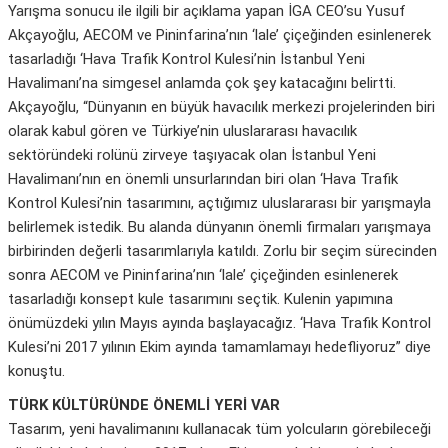
Yarışma sonucu ile ilgili bir açıklama yapan İGA CEO’su Yusuf
Akçayoğlu, AECOM ve Pininfarina’nın ‘lale’ çiçeğinden esinlenerek
tasarladığı ‘Hava Trafik Kontrol Kulesi’nin İstanbul Yeni
Havalimanı’na simgesel anlamda çok şey katacağını belirtti.
Akçayoğlu, “Dünyanın en büyük havacılık merkezi projelerinden biri
olarak kabul gören ve Türkiye’nin uluslararası havacılık
sektöründeki rolünü zirveye taşıyacak olan İstanbul Yeni
Havalimanı’nın en önemli unsurlarından biri olan ‘Hava Trafik
Kontrol Kulesi’nin tasarımını, açtığımız uluslararası bir yarışmayla
belirlemek istedik. Bu alanda dünyanın önemli firmaları yarışmaya
birbirinden değerli tasarımlarıyla katıldı. Zorlu bir seçim sürecinden
sonra AECOM ve Pininfarina’nın ‘lale’ çiçeğinden esinlenerek
tasarladığı konsept kule tasarımını seçtik. Kulenin yapımına
önümüzdeki yılın Mayıs ayında başlayacağız. ‘Hava Trafik Kontrol
Kulesi’ni 2017 yılının Ekim ayında tamamlamayı hedefliyoruz” diye
konuştu.
TÜRK KÜLTÜRÜNDE ÖNEMLİ YERİ VAR
Tasarım, yeni havalimanını kullanacak tüm yolcuların görebileceği