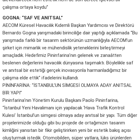
çalışma ortaya koydu”
GOGNA: “SAF VE ANITSAL”
AECOM Küresel Havacılık Kıdemli Başkan Yardımcısı ve Direktörü
Bernardo Gogna yarışmadaki birinciliğe dair yaptığı açıklamada “Bu
yarışmada farklı bir tasarım sektörünün uzmanlığıyla AECOM’un
şirket için mimarlık ve mühendislik yeteneklerini birleştirmeyi
amaçladık. Hedefimiz Pininfarina’nın gelenek ve zanaâtten
beslenen değerlerini havacılık dünyasına taşımaktı. Böylelikle saf
ve anıtsal bir estetiği gerçek inovasyonla harmanladığımız bir
çalışma elde ettik” ifadelerini kullandı.
PİNİNFARİNA: “İSTANBUL’UN SİMGESİ OLMAYA ADAY ANITSAL
BİR YAPI”
Pininfarina’nın Yönetim Kurulu Başkanı Paolo Pininfarina,
“İstanbul Yeni Havalimanı için yapılacak ‘Hava Trafik Kontrol
Kulesi’ İstanbul’un simgesi olmaya aday anıtsal bir yapı. Tüm diğer
projelerimizde olduğu gibi bu projede de ortağımızın tasarım
kimliğini yansıtan bir fikir geliştirirken yeni bir estetik bakış açısı
oluşturmak istedik. Otomobilden, süper yatlara, lüks ürünlerden