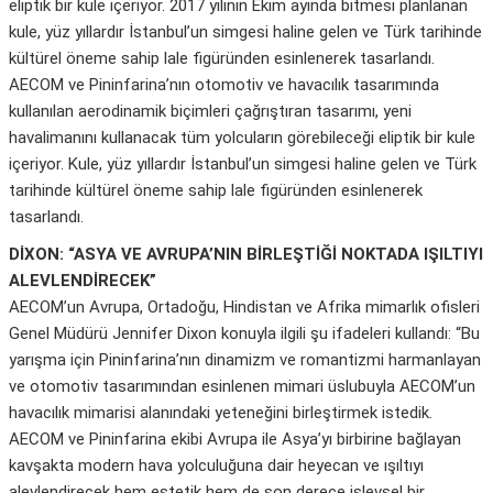
eliptik bir kule içeriyor. 2017 yılının Ekim ayında bitmesi planlanan
kule, yüz yıllardır İstanbul’un simgesi haline gelen ve Türk tarihinde
kültürel öneme sahip lale figüründen esinlenerek tasarlandı.
AECOM ve Pininfarina’nın otomotiv ve havacılık tasarımında
kullanılan aerodinamik biçimleri çağrıştıran tasarımı, yeni
havalimanını kullanacak tüm yolcuların görebileceği eliptik bir kule
içeriyor. Kule, yüz yıllardır İstanbul’un simgesi haline gelen ve Türk
tarihinde kültürel öneme sahip lale figüründen esinlenerek
tasarlandı.
DİXON: “ASYA VE AVRUPA’NIN BİRLEŞTİĞİ NOKTADA IŞILTIYI
ALEVLENDİRECEK”
AECOM’un Avrupa, Ortadoğu, Hindistan ve Afrika mimarlık ofisleri
Genel Müdürü Jennifer Dixon konuyla ilgili şu ifadeleri kullandı: “Bu
yarışma için Pininfarina’nın dinamizm ve romantizmi harmanlayan
ve otomotiv tasarımından esinlenen mimari üslubuyla AECOM’un
havacılık mimarisi alanındaki yeteneğini birleştirmek istedik.
AECOM ve Pininfarina ekibi Avrupa ile Asya’yı birbirine bağlayan
kavşakta modern hava yolculuğuna dair heyecan ve ışıltıyı
alevlendirecek hem estetik hem de son derece işlevsel bir