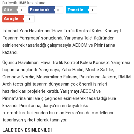
Bu içerik
1545
kez okundu.
Site
Facebook
Tweetle
0
0
0
Google
+1
İstanbul Yeni Havalimanı ‘Hava Trafik Kontrol Kulesi Konsept
Tasarım Yarışması’ sonuçlandı. Yarışmayı ‘lale’ figüründen
esinlenerek tasarladığı çalışmasıyla AECOM ve Pininfarina
kazandı.
Üçüncü Havalimanı Hava Trafik Kontrol Kulesi Konsept Yarışması
bugün sonuçlandı. Yarışmaya; Zaha Hadid, Moshe Safdie,
Grimsaw-Nordic, Massimiliano Fuksas, Pininfarina-Aekom, RMJM
Architects gibi tasarım dünyasının çok önemli isimleri
hazırladıkları projelerle katıldı. Yarışmayı AECOM ve
Pininafarina’nın lale çiçeğinden esinlenerek tasarladığı kule
kazandı. Pininfarina, dünya’nın en büyük lüks
otomobilüreticilerinden biri olan Ferrari’nin de modellerini
tasarlayan şirket olarak tanınıyor.
LALE’DEN ESİNLENİLDİ