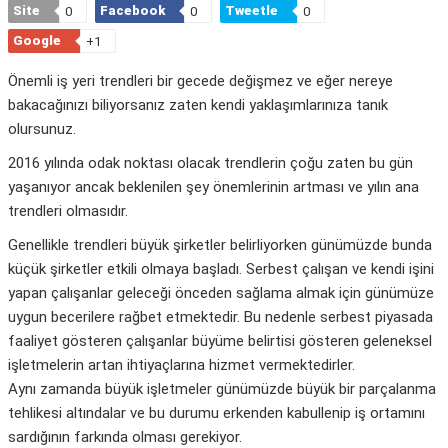
Site
Facebook
Tweetle
0
0
0
Google
+1
Önemli iş yeri trendleri bir gecede değişmez ve eğer nereye
bakacağınızı biliyorsanız zaten kendi yaklaşımlarınıza tanık
olursunuz.
2016 yılında odak noktası olacak trendlerin çoğu zaten bu gün
yaşanıyor ancak beklenilen şey önemlerinin artması ve yılın ana
trendleri olmasıdır.
Genellikle trendleri büyük şirketler belirliyorken günümüzde bunda
küçük şirketler etkili olmaya başladı. Serbest çalışan ve kendi işini
yapan çalışanlar geleceği önceden sağlama almak için günümüze
uygun becerilere rağbet etmektedir. Bu nedenle serbest piyasada
faaliyet gösteren çalışanlar büyüme belirtisi gösteren geleneksel
işletmelerin artan ihtiyaçlarına hizmet vermektedirler.
Aynı zamanda büyük işletmeler günümüzde büyük bir parçalanma
tehlikesi altındalar ve bu durumu erkenden kabullenip iş ortamını
sardığının farkında olması gerekiyor.