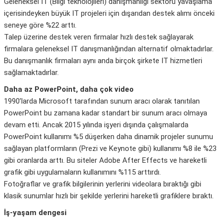
Geleneksel IT (Bilgi teknolojileri) danışmanlığı sektörü yavaşlama
içerisindeyken büyük IT projeleri için dışarıdan destek alımı önceki
seneye göre %22 arttı.
Talep üzerine destek veren firmalar hızlı destek sağlayarak
firmalara geleneksel IT danışmanlığından alternatif olmaktadırlar.
Bu danışmanlık firmaları aynı anda birçok şirkete IT hizmetleri
sağlamaktadırlar.
Daha az PowerPoint, daha çok video
1990’larda Microsoft tarafından sunum aracı olarak tanıtılan
PowerPoint bu zamana kadar standart bir sunum aracı olmaya
devam etti. Ancak 2015 yılında işyeri dışında çalışmalarda
PowerPoint kullanımı %5 düşerken daha dinamik projeler sunumu
sağlayan platformların (Prezi ve Keynote gibi) kullanımı %8 ile %23
gibi oranlarda arttı. Bu siteler Adobe After Effects ve hareketli
grafik gibi uygulamaların kullanımını %115 arttırdı.
Fotoğraflar ve grafik bilgilerinin yerlerini videolara bıraktığı gibi
klasik sunumlar hızlı bir şekilde yerlerini hareketli grafiklere bıraktı.
İş-yaşam dengesi