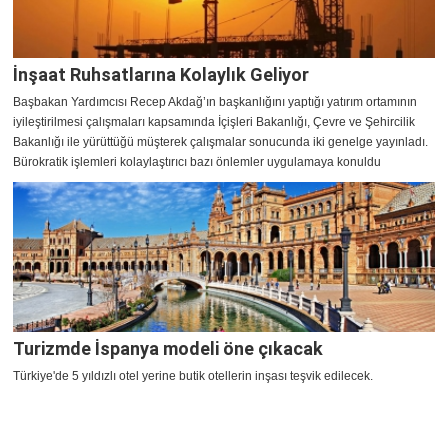
İnşaat Ruhsatlarına Kolaylık Geliyor
Başbakan Yardımcısı Recep Akdağ’ın başkanlığını yaptığı yatırım ortamının
iyileştirilmesi çalışmaları kapsamında İçişleri Bakanlığı, Çevre ve Şehircilik
Bakanlığı ile yürüttüğü müşterek çalışmalar sonucunda iki genelge yayınladı.
Bürokratik işlemleri kolaylaştırıcı bazı önlemler uygulamaya konuldu
Turizmde İspanya modeli öne çıkacak
Türkiye'de 5 yıldızlı otel yerine butik otellerin inşası teşvik edilecek.