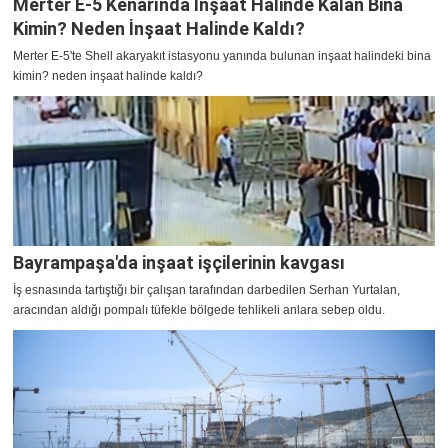
Merter E-5 Kenarında İnşaat Halinde Kalan Bina
Kimin? Neden İnşaat Halinde Kaldı?
Merter E-5'te Shell akaryakıt istasyonu yanında bulunan inşaat halindeki bina
kimin? neden inşaat halinde kaldı?
Bayrampaşa'da inşaat işçilerinin kavgası
İş esnasında tartıştığı bir çalışan tarafından darbedilen Serhan Yurtalan,
aracından aldığı pompalı tüfekle bölgede tehlikeli anlara sebep oldu.