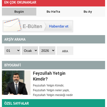
EN ÇOK OKUNANLAR
Bugün
Bu Hafta
Bu Ay
ARŞİV ARAMA
BİYOGRAFİ
Feyzullah Yetgin
Kimdir?
Feyzullah Yetgin Kimdir,
Feyzullah Yetgin neler yaptı,
Feyzullah Yetgin mesleği nedir
ÖZEL SAYFALAR